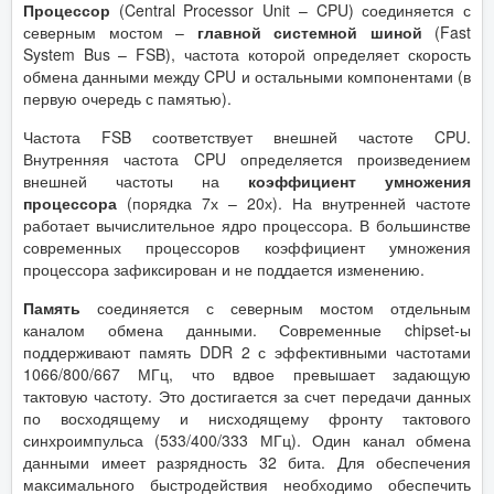
Процессор
(Central Processor Unit – CPU) соединяется с
северным мостом –
главной системной шиной
(Fast
System Bus – FSB), частота которой определяет скорость
обмена данными между CPU и остальными компонентами (в
первую очередь с памятью).
Частота FSB соответствует внешней частоте CPU.
Внутренняя частота CPU определяется произведением
внешней частоты на
коэффициент умножения
процессора
(порядка 7х – 20х). На внутренней частоте
работает вычислительное ядро процессора. В большинстве
современных процессоров коэффициент умножения
процессора зафиксирован и не поддается изменению.
Память
соединяется с северным мостом отдельным
каналом обмена данными. Современные chipset-ы
поддерживают память DDR 2 с эффективными частотами
1066/800/667 МГц, что вдвое превышает задающую
тактовую частоту. Это достигается за счет передачи данных
по восходящему и нисходящему фронту тактового
синхроимпульса (533/400/333 МГц). Один канал обмена
данными имеет разрядность 32 бита. Для обеспечения
максимального быстродействия необходимо обеспечить