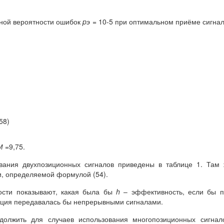
ной вероятности ошибок
pэ
= 10-5 при оптимальном приёме сигна
58)
М
=9,75.
вания двухпозиционных сигналов приведены в таблице 1. Там
, определяемой формулой (54).
сти показывают, какая была бы
h
– эффективность, если бы п
ция передавалась бы непрерывными сигналами.
олжить для случаев использования многопозиционных сигнало