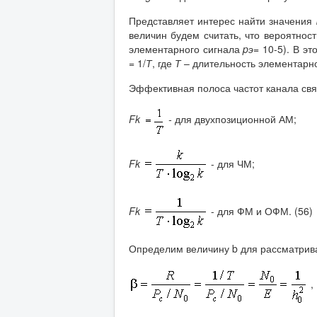
Представляет интерес найти значения
величин будем считать, что вероятнос
элементарного сигнала
pэ=
10-5). В э
=
1/
Т
, где
Т
– длительность элементарно
Эффективная полоса частот канала св
Fk
-
для двухпозиционной АМ;
Fk
- для ЧМ;
Fk
- для ФМ и ОФМ. (56)
Определим величину b для рассматрива
, 