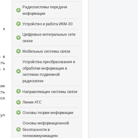
Радиосистемы передачи
информации
Устройство и работа ИКМ-30
 к
Цифровые интегральные сети
связи
Мобильные системы связи
я в
сть
Устройства преобразования и
а к
обработки информации в
системах подвижной
радиосвязи
как
ть
Направляющие системы связи
тся
Линии АТС
Основы теории информации
мул
Основы информационной
безопасности в
телекоммуникациях