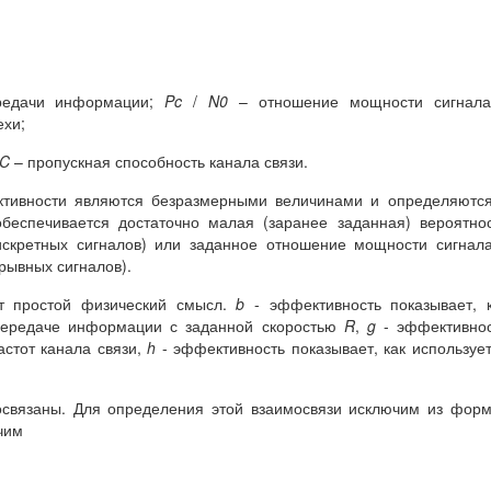
редачи информации;
Pc
/
N0
– отношение мощности сигнала
ехи;
C
– пропускная способность канала связи.
ктивности являются безразмерными величинами и определяютс
обеспечивается достаточно малая (заранее заданная) вероятно
искретных сигналов) или заданное отношение мощности сигнал
рывных сигналов).
т простой физический смысл.
b
- эффективность показывает, 
 передаче информации с заданной скоростью
R
,
g
- эффективнос
астот канала связи,
h
- эффективность показывает, как используе
освязаны. Для определения этой взаимосвязи исключим из фор
учим