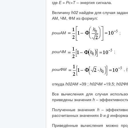
где
Е = Рс×Т
– энергия сигнала.
Величину
h02
найдём для случая задан
АМ, ЧМ, ФМ из формул:
pошАМ
;
рошЧМ
;
рошФМ
, (
откуда
h02АМ
=39 ;
h02ЧМ
=19,5;
h02Ф
Все вычисления для случая использо
приведены значения
h
– эффективности
Полученные значения
h
– эффективно
рассчитанных значениях
b
и
g
информа
Приведённые вычисления можно прод