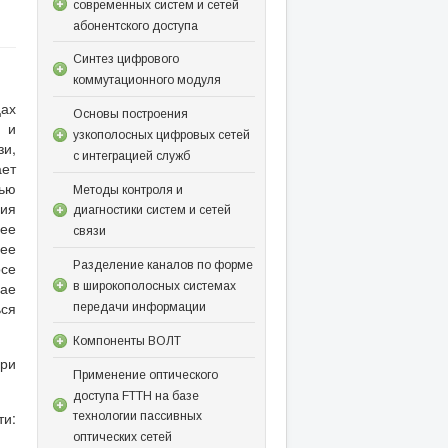
современных систем и сетей
абонентского доступа
Синтез цифрового
коммутационного модуля
цах
Основы построения
ы и
узкополосных цифровых сетей
зи,
с интеграцией служб
ает
тью
Методы контроля и
ия
диагностики систем и сетей
лее
связи
нее
Разделение каналов по форме
осе
чае
в широкополосных системах
ься
передачи информации
Компоненты ВОЛТ
при
Применение оптического
доступа FTTH на базе
ти:
технологии пассивных
оптических сетей