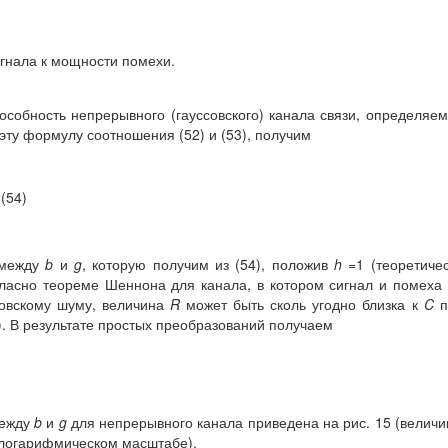
гнала к мощности помехи.
особность непрерывного (гауссовского) канала связи, определяе
эту формулу соотношения (52) и (53), получим
 (54)
 между
b
и
g
, которую получим из (54), положив
h
=1 (теоретиче
ласно теореме Шеннона для канала, в котором сигнал и помеха
совскому шуму, величина
R
может быть сколь угодно близка к
C
п
. В результате простых преобразований получаем
между
b
и
g
для непрерывного канала приведена на рис. 15 (велич
 логарифмическом масштабе).