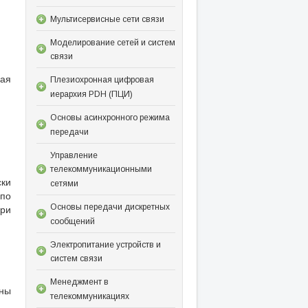
Мультисервисные сети связи
Моделирование сетей и систем
связи
мая
Плезиохронная цифровая
иерархия PDH (ПЦИ)
Основы асинхронного режима
передачи
Управление
телекоммуникационными
ски
сетями
 по
Основы передачи дискретных
ри
сообщений
Электропитание устройств и
систем связи
Менеджмент в
ины
телекоммуникациях