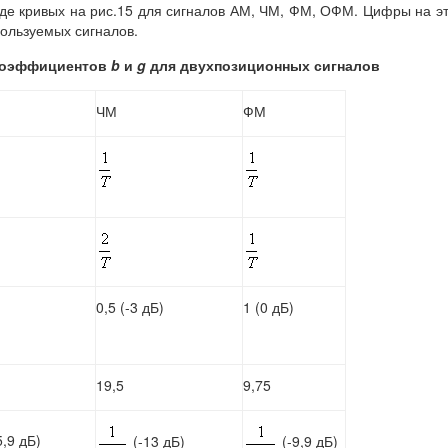
де кривых на рис.15 для сигналов АМ, ЧМ, ФМ, ОФМ. Цифры на э
пользуемых сигналов.
 коэффициентов
b
и
g
для двухпозиционных сигналов
ЧМ
ФМ
0,5 (-3 дБ)
1 (0 дБ)
19,5
9,75
5,9 дБ)
(-13 дБ)
(-9,9 дБ)