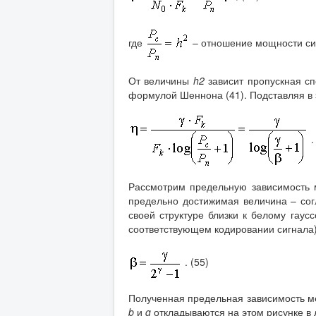
где
– отношение мощности си
От величины
h2
зависит пропускная сп
формулой Шеннона (41). Подставляя в 
.
Рассмотрим предельную зависимость
предельно достижимая величина – сог
своей структуре близки к белому гаус
соответствующем кодировании сигнала)
. (55)
Полученная предельная зависимость 
b
и
g
откладываются на этом рисунке в