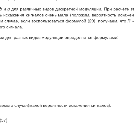
b
и
g
для различных видов дискретной модуляции. При расчёте э
ть искажения сигналов очень мала (положим, вероятность искаже
том случае, если воспользоваться формулой (29), получаем, что
R
го сигнала.
язи для разных видов модуляции определяется формулами:
емого случая(малой вероятности искажения сигналов).
(57)