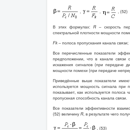
,
,
, (52)
В этих формулах:
R
– скорость пе
спектральной плотности мощности пом
Fk
– полоса пропускания канала связи;
Все перечисленные показатели эффе
предположении, что в канале связи 
искажения сигналов (при передаче д
мощности помехи (при передаче непре
Приведённые выше показатели имею
используется мощность сигнала при
показывает, как используется полоса ч
пропускная способность канала связи.
Все показатели эффективности взаим
(52) величину
R
, в результате чего пол
, (53)