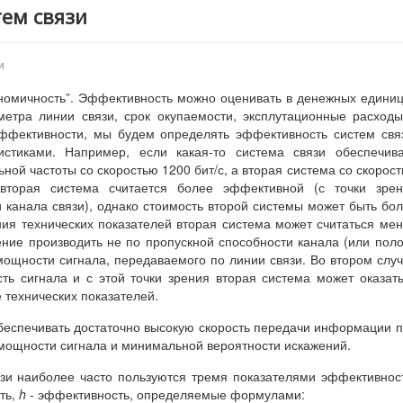
тем связи
и
ономичность”. Эффективность можно оценивать в денежных едини
ометра линии связи, срок окупаемости, эксплутационные расход
 эффективности, мы будем определять эффективность систем свя
истиками. Например, если какая-то система связи обеспечив
ой частоты со скоростью 1200 бит/с, а вторая система со скорос
вторая система считается более эффективной (с точки зрен
 канала связи), однако стоимость второй системы может быть бо
ения технических показателей вторая система может считаться ме
ние производить не по пропускной способности канала (или пол
 мощности сигнала, передаваемого по линии связи. Во втором слу
ь сигнала и с этой точки зрения вторая система может оказат
 технических показателей.
еспечивать достаточно высокую скорость передачи информации 
мощности сигнала и минимальной вероятности искажений.
зи наиболее часто пользуются тремя показателями эффективнос
ть,
h
- эффективность, определяемые формулами: