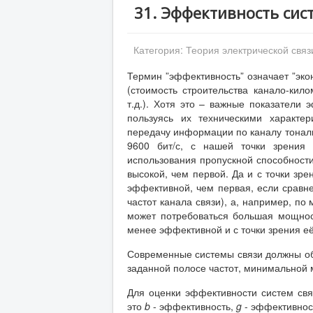
31. Эффективность сис
Категория:
Теория электрической связ
Термин ”эффективность” означает ”эк
(стоимость строительства канало-кил
т.д.). Хотя это – важные показатели
пользуясь их техническими характер
передачу информации по каналу тональн
9600 бит/с, с нашей точки зрения 
использования пропускной способности
высокой, чем первой. Да и с точки зр
эффективной, чем первая, если сравне
частот канала связи), а, например, по
может потребоваться большая мощност
менее эффективной и с точки зрения её
Современные системы связи должны об
заданной полосе частот, минимальной 
Для оценки эффективности систем свя
это
b
- эффективность,
g
- эффективнос