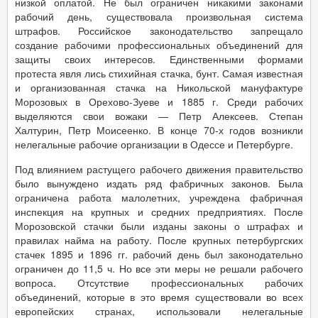
низкой оплатой. Не был ограничен никакими законами
рабочий день, существовала произвольная система
штрафов. Российское законодательство запрещало
создание рабочими профессиональных объединений для
защиты своих интересов. Единственными формами
протеста явля лись стихийная стачка, бунт. Самая известная
и организованная стачка на Никольской мануфактуре
Морозовых в Орехово-Зуеве и 1885 г. Среди рабочих
выделяются свои вожаки — Петр Алексеев. Степан
Халтурин, Петр Моисеенко. В конце 70-х годов возникли
нелегальные рабочие организации в Одессе и Петербурге.
Под влиянием растущего рабочего движения правительство
было вынуждено издать ряд фабричных законов. Была
ограничена работа малолетних, учреждена фабричная
инспекция на крупных и средних предприятиях. После
Морозовской стачки были изданы законы о штрафах и
правилах найма на работу. После крупных петербургских
стачек 1895 и 1896 гг. рабочий день был законодательно
ограничен до 11,5 ч. Но все эти меры не решали рабочего
вопроса. Отсутствие профессиональных рабочих
объединений, которые в это время существовали во всех
европейских странах, использовали нелегальные