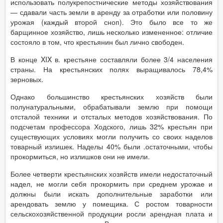
использовать полукрепостнические методы хозяйствования
— сдавали часть земли в аренду за отработки или половину
урожая (каждый второй сноп). Это было все то же
барщинное хозяйство, лишь несколько измененное: отличие
состояло в том, что крестьянин был лично свободен.
В конце XIX в. крестьяне составляли более 3/4 населения
страны. На крестьянских полях выращивалось 78,4%
зерновых.
Однако большинство крестьянских хозяйств были
полунатуральными, обрабатывали землю при помощи
отсталой техники и отсталых методов хозяйствования. По
подсчетам профессора Ходского, лишь 32% крестьян при
существующих условиях могли получить со своих наделов
товарный излишек. Наделы 40% были .остаточными, чтобы
прокормиться, но излишков они не имели.
Более четверти крестьянских хозяйств имели недостаточный
надел, не могли себя прокормить при среднем урожае и
должны были искать дополнительные заработки или
арендовать землю у помещика. С ростом товарности
сельскохозяйственной продукции росли арендная плата и