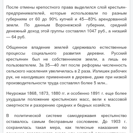
После отмены крепостного права выделился слой крестьян-
предпринимателей, которые использовали по разным
губерниям от 60 до 90% купчей и 45—83% арендованной
земли. По данным Воронежской губернии, средний
денежный доход этой группы составлял 1047 руб., а низший
— 64 руб.
Общинное владение землей сдерживало естественные
процессы социального развития деревни. Русский
крестьянин был не собственником земли, а лишь ее
пользователем. За 35—40 лет после реформы численность
сельского населения увеличилась в 2 раза. Излишек рабочих
рук, не находивших применения в деревне, даже при низкой
производительности труда составлял более 5 млн..
Неурожаи 1868, 1873, 1880 гг. и особенно 1891 г. еще более
ухудшали положение крестьянских масс, вели к массовой
смертности и разорению средних и бедных хозяйств.
В политической системе самодержавия крестьянство
оставалось самым бесправным сословием. До 1903 г.
сохранилась такая мера, как телесные наказания по