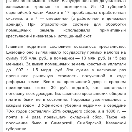
рыночная стоимость земли. Вынужденная аренда усиливала
зависимость крестьян от помещиков. Из 43 губерний
европейской части России в 17 преобладала отработочная
система, а в 7 — смешанная (отработочная и денежная
аренда). При отработочной системе для обработки
помещичьих земель использовали примитивный
крестьянский инвентарь и истощенный скот.
Главным податным сословием оставалось крестьянство.
Ежегодно оно выплачивало государству прямых налогов на
сумму 195 млн. руб., а помещики — 13 млн. руб. (в 15 раз
меньше). За выкуп помещичьих земель крестьяне уплатили
до 1907 г. 1,5 млрд. руб. Эта сумма в несколько раз
превышала рыночную стоимость полученной в ходе
реформы земли. Всего на крестьянский двор в среднем
приходилось около 30 руб. податей, что составляло
половину всех доходов. Большинство крестьянских обществ
платить были не в состоянии. Недоимки увеличивались с
каждым годом. В Уфимской губернии недоимки в середине
70-х годов составляли 25% окладного сбора, а в 1898 г. —
почти в 4 раза превышали окладный сбор. Такое же
положение было в Самарской, Симбирской, Казанской
губерниях.