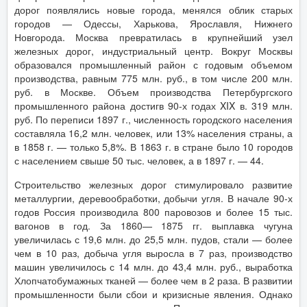
дорог появлялись новые города, менялся облик старых
городов — Одессы, Харькова, Ярославля, Нижнего
Новгорода. Москва превратилась в крупнейший узел
железных дорог, индустриальный центр. Вокруг Москвы
образовался промышленный район с годовым объемом
производства, равным 775 млн. руб., в том числе 200 млн.
руб. в Москве. Объем производства Петербургского
промышленного района достигв 90-х годах XIX в. 319 млн.
руб. По переписи 1897 г., численность городского населения
составляла 16,2 млн. человек, или 13% населения страны, а
в 1858 г. — только 5,8%. В 1863 г. в стране было 10 городов
с населением свыше 50 тыс. человек, а в 1897 г. — 44.
Строительство железных дорог стимулировало развитие
металлургии, деревообработки, добычи угля. В начале 90-х
годов Россия производила 800 паровозов и более 15 тыс.
вагонов в год. За 1860— 1875 гг. выплавка чугуна
увеличилась с 19,6 млн. до 25,5 млн. пудов, стали — более
чем в 10 раз, добыча угля выросла в 7 раз, производство
машин увеличилось с 14 млн. до 43,4 млн. руб., выработка
Хлопчатобумажных тканей — более чем в 2 раза. В развитии
промышленности были сбои и кризисные явления. Однако