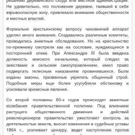
решению деревенского схода или местной администрации.
Не удивительно, что положение деревни, таившей в себе
взрывоопасную зону, привлекало внимание общественности
и местных властей.
Формально крестьянскому вопросу чиновничий аппарат
уделял много внимания. Создавались различные комитеты,
проводились анкетные обследования. Но на крестьянство
по-прежнему смотрели как на сословие, нуждающееся в
посторонней опеке. При Александре III была введена
должность земского начальника, который следил за
земствами и сельским самоуправлением, имел право
подвергать телесным наказаниям провинившихся. Были
изданы законы, призванные укрепить общинный строй.
Подобные меры еще более усугубляли обстановку и
усиливали кризисные явления.
Со второй половины 60-х годов происходят заметные
колебания правительственной политики. Под влиянием
растущего общественного движения и действий
революционеров правительство ужесточает контроль за
деятельностью земств, вносит изменения в судебные уставы
1864 г., усиливает цензуру, ведет наступление против