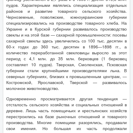
пудов. Характерными являлись специализация отдельных
районов и развитие товарного сельского хозяйства.
Черноземные, поволжские, южноукраинские губернии
специализировались на производстве товарного хлеба. На
Украине и в Курской губернии развивалось производство
свеклы и на этой базе — сахарной промышленности: посевы
сахарной свеклы здесь увеличились со 100 тыс. десятин в
60-х годах до 360 тыс. десятин в 1896—1898 гг., а
количество переработанной свекловицы выросло за этот
период с 4,1 млн. до 35 млн. берковцев (1 берковец
составляет 10 пудов). Тверская, Смоленская, Псковская
губернии стали крупнейшими производителями льна. В
северных губерниях, близких к промышленным центрам, —
Костромской, Ярославской, Тверской — развивалось
молочное животноводство.
Одновременно просматривается другая тенденция —
отсталость сельского хозяйства и социальных отношений в
деревне. Лишь часть помещичьих и крестьянских хозяйств
перестроились на базе рыночных отношений и товарного
производства. Многие помещики разорялись, продавали
свои имения. Но большая их часть продолжали