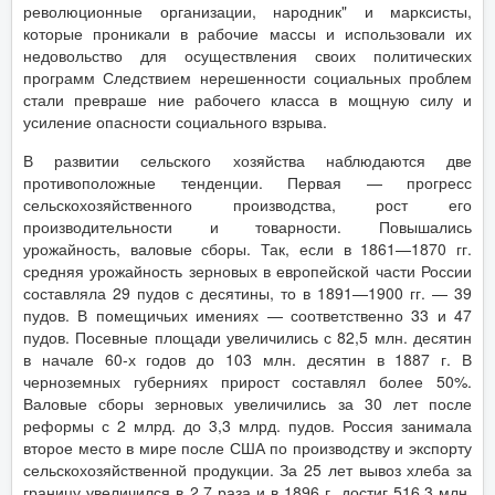
революционные организации, народник" и марксисты,
которые проникали в рабочие массы и использовали их
недовольство для осуществления своих политических
программ Следствием нерешенности социальных проблем
стали превраше ние рабочего класса в мощную силу и
усиление опасности социального взрыва.
В развитии сельского хозяйства наблюдаются две
противоположные тенденции. Первая — прогресс
сельскохозяйственного производства, рост его
производительности и товарности. Повышались
урожайность, валовые сборы. Так, если в 1861—1870 гг.
средняя урожайность зерновых в европейской части России
составляла 29 пудов с десятины, то в 1891—1900 гг. — 39
пудов. В помещичьих имениях — соответственно 33 и 47
пудов. Посевные площади увеличились с 82,5 млн. десятин
в начале 60-х годов до 103 млн. десятин в 1887 г. В
черноземных губерниях прирост составлял более 50%.
Валовые сборы зерновых увеличились за 30 лет после
реформы с 2 млрд. до 3,3 млрд. пудов. Россия занимала
второе место в мире после США по производству и экспорту
сельскохозяйственной продукции. За 25 лет вывоз хлеба за
границу увеличился в 2,7 раза и в 1896 г. достиг 516,3 млн.