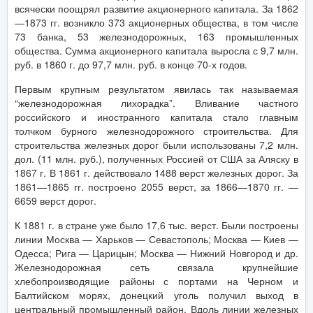
всячески поощрял развитие акционерного капитала. За 1862
—1873 гг. возникло 373 акционерных общества, в том числе
73 банка, 53 железнодорожных, 163 промышленных
общества. Сумма акционерного капитала выросла с 9,7 млн.
руб. в 1860 г. до 97,7 млн. руб. в конце 70-х годов.
Первым крупным результатом явилась так называемая
“железнодорожная лихорадка”. Вливание частного
российского и иностранного капитала стало главным
толчком бурного железнодорожного строительства. Для
строительства железных дорог были использованы 7,2 млн.
дол. (11 млн. руб.), полученных Россией от США за Аляску в
1867 г. В 1861 г. действовало 1488 верст железных дорог. За
1861—1865 гг. построено 2055 верст, за 1866—1870 гг. —
6659 верст дорог.
К 1881 г. в стране уже было 17,6 тыс. верст. Были построены
линии Москва — Харьков — Севастополь; Москва — Киев —
Одесса; Рига — Царицын; Москва — Нижний Новгород и др.
Железнодорожная сеть связала крупнейшие
хлебопроизводящие районы с портами на Черном и
Балтийском морях, донецкий уголь получил выход в
центральный промышленный район. Вдоль линии железных