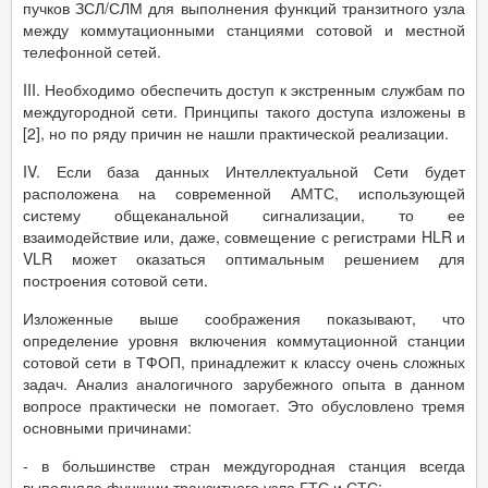
пучков ЗСЛ/СЛМ для выполнения функций транзитного узла
между коммутационными станциями сотовой и местной
телефонной сетей.
III. Необходимо обеспечить доступ к экстренным службам по
междугородной сети. Принципы такого доступа изложены в
[2], но по ряду причин не нашли практической реализации.
IV. Если база данных Интеллектуальной Сети будет
расположена на современной АМТС, использующей
систему общеканальной сигнализации, то ее
взаимодействие или, даже, совмещение с регистрами HLR и
VLR может оказаться оптимальным решением для
построения сотовой сети.
Изложенные выше соображения показывают, что
определение уровня включения коммутационной станции
сотовой сети в ТФОП, принадлежит к классу очень сложных
задач. Анализ аналогичного зарубежного опыта в данном
вопросе практически не помогает. Это обусловлено тремя
основными причинами:
- в большинстве стран междугородная станция всегда
выполняла функции транзитного узла ГТС и СТС;