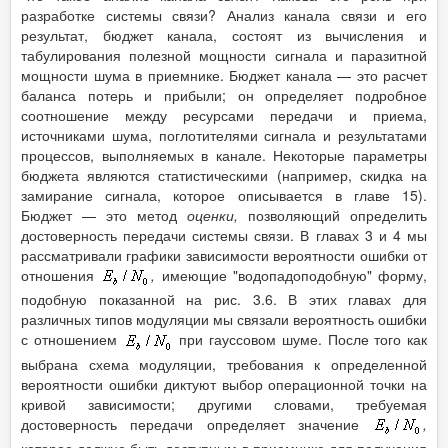
разработке системы связи? Анализ канала связи и его
результат, бюджет канала, состоят из вычисления и
табулирования полезной мощности сигнала и паразитной
мощности шума в приемнике. Бюджет канала — это расчет
баланса потерь и прибыли; он определяет подробное
соотношение между ресурсами передачи и приема,
источниками шума, поглотителями сигнала и результатами
процессов, выполняемых в канале. Некоторые параметры
бюджета являются статистическими (например, скидка на
замирание сигнала, которое описывается в главе 15).
Бюджет — это метод
оценки,
позволяющий определить
достоверность передачи системы связи. В главах 3 и 4 мы
рассматривали графики зависимости вероятности ошибки от
отношения
,
имеющие "водопадоподобную" форму,
подобную показанной на рис. 3.6. В этих главах для
различных типов модуляции мы связали вероятность ошибки
с отношением
при гауссовом шуме. После того как
выбрана схема модуляции, требования к определенной
вероятности ошибки диктуют выбор операционной точки на
кривой зависимости; другими словами, требуемая
достоверность передачи определяет значение
,
которое должно быть доступным в приемнике для получения