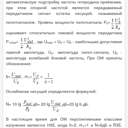
автоматическую подстройку частоты гетеродина приёмника,
при этом опорной частотой является передаваемый
передатчиком сигнал остатка несущей, называемый
пилотсигналом. Уровень мощности пилотсигнала Р
=
п
оценивают относительно пиковой мощности передатчика
Р
=
, где U
= U
+ U
- наибольшая допустимая
~
max
max
п
б
лампой амплитуда, U
- амплитуда пилот-сигнала, U
-
п
б
амплитуда колебаний боковой частоты, При ОМ приняты
обозначения:
b=
, m
=
=
1
Ослабление несущей определяется формулой:
N= 10 lg
дБ= 20 lg
дБ=20 lg b дБ.
В настоящее время для ОМ перспективными классами
излучения являются Н3Е, когда b=2, m
=1 и N=6дБ и R3E,
1