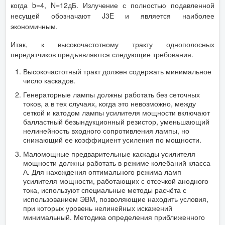
когда b=4, N=12дБ. Излучение с полностью подавленной
несущей обозначают J3E и является наиболее
экономичным.
Итак, к высокочастотному тракту однополосных
передатчиков предъявляются следующие требования.
Высокочастотный тракт должен содержать минимальное
число каскадов.
Генераторные лампы должны работать без сеточных
токов, а в тех случаях, когда это невозможно, между
сеткой и катодом лампы усилителя мощности включают
балластный безындукционный резистор, уменьшающий
нелинейность входного сопротивления лампы, но
снижающий ее коэффициент усиления по мощности.
Маломощные предварительные каскады усилителя
мощности должны работать в режиме колебаний класса
А. Для нахождения оптимального режима ламп
усилителя мощности, работающих с отсечкой анодного
тока, используют специальные методы расчёта с
использованием ЭВМ, позволяющие находить условия,
при которых уровень нелинейных искажений
минимальный. Методика определения приближенного