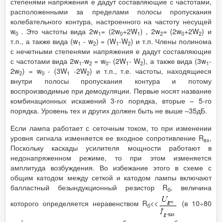
степенями напряжения е дадут составляющие с частотами,
расположенными за пределами полосы пропускания
колебательного контура, настроенного на частоту несущей
w
. Это частоты вида 2w
= (2w
+2W
) , 2w
= (2w
+2W
) и
0
1
0
1
2
0
2
т.п., а также вида (w
- w
) = (W
-W
) и т.п. Члены полинома
1
2
1
2
с нечетными степенями напряжения е дадут составляющие
с частотами вида 2w
-w
= w
- (2W
- W
), а также вида (3w
-
1
2
0
1
2
1
2w
) = w
- (3W
-2W
) и т.п., т.е. частоты, находящиеся
2
0
1
2
внутри полосы пропускания контура и потому
воспроизводимые при демодуляции. Первые носят название
комбинационных искажений 3-го порядка, вторые – 5-го
порядка. Уровень тех и других должен быть не выше –35дБ.
Если лампа работает с сеточным током, то при изменении
уровня сигнала изменяется ее входное сопротивление R
,
вх
Поскольку каскады усилителя мощности работают в
недонапряженном режиме, то при этом изменяется
амплитуда возбуждения. Во избежание этого в схеме с
общим катодом между сеткой и катодом лампы включают
балластный безындукционный резистор R
, величина
б
которого определяется неравенством R
<<
(в 10÷80
б