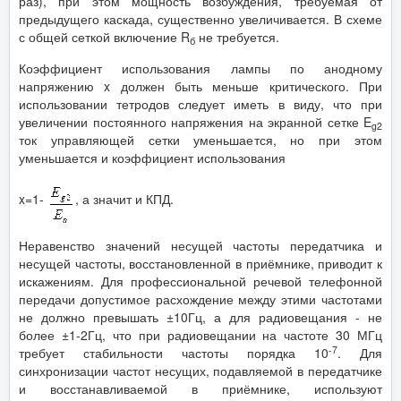
раз), при этом мощность возбуждения, требуемая от
предыдущего каскада, существенно увеличивается. В схеме
с общей сеткой включение R
не требуется.
б
Коэффициент использования лампы по анодному
напряжению x должен быть меньше критического. При
использовании тетродов следует иметь в виду, что при
увеличении постоянного напряжения на экранной сетке E
g
2
ток управляющей сетки уменьшается, но при этом
уменьшается и коэффициент использования
x=1-
, а значит и КПД.
Неравенство значений несущей частоты передатчика и
несущей частоты, восстановленной в приёмнике, приводит к
искажениям. Для профессиональной речевой телефонной
передачи допустимое расхождение между этими частотами
не должно превышать ±10Гц, а для радиовещания - не
более ±1-2Гц, что при радиовещании на частоте 30 МГц
-7
требует стабильности частоты порядка 10
. Для
синхронизации частот несущих, подавляемой в передатчике
и восстанавливаемой в приёмнике, используют