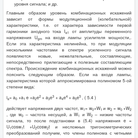
уровня сигнала; и др.
Главным образом уровень комбинационных искажений
зависит от формы модуляционной (колебательной)
характеристики, т.е. от характера зависимости первой
гармоники анодного тока I
от амплитуды переменного
a
1
напряжения U
на входе лампы усилителя мощности,.
gm
Если эта характеристика нелинейна, то при модуляции
несколькими частотами в спектре усиленного сигнала
появляются новые, нежелательные, составляющие,
непосредственно прилегающие к полезным составляющим
спектра. Происхождение комбинационных искажений можно
пояснить следующим образом. Если на входе лампы,
характеристика которой аппроксимирована полиномом 5-ой
степени вида:
2
3
4
5
i
= a
+a
e +a
e
+ a
e
+ a
e
+ a
e
, ( 5.4 )
a
0
1
2
3
4
5
действует напряжения двух частот, w
= w
+W
и w
= w
+W
1
0
1
2
0
2
, где w
– частота несущей, а W
и W
– низкие частоты
0
1
2
сигнала, то после подстановки в (5.4) напряжения e =
U
cosw
t +U
cosw
t и несложных тригонометрических
1
1
2
2
преобразований получим, что члены полинома с четными