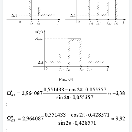
Рис. 64
;
;