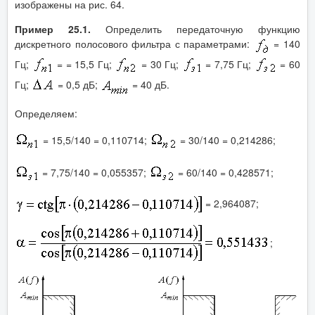
изображены на рис. 64.
Пример 25.1.
Определить передаточную функцию
дискретного полосового фильтра с параметрами:
= 140
Гц;
= = 15,5 Гц;
= 30 Гц;
= 7,75 Гц;
= 60
Гц;
= 0,5 дБ;
= 40 дБ.
Определяем:
= 15,5/140 = 0,110714;
= 30/140 = 0,214286;
= 7,75/140 = 0,055357;
= 60/140 = 0,428571;
= 2,964087;
;