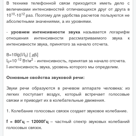
В технике телефонной связи приходится иметь дело с
величинами интенсивностей отличающихся друг от друга в
10
12
10
-10
раз. Поэтому для удобства расчетов пользуются не
абсолютными значениями, а их уровнями.
-
уровнем интенсивности звука
называется логарифм
отношения интенсивности рассматриваемого звука к
интенсивности звука, принятого за начало отсчета.
В=10lg(I/I
) [ дБ]
0
-12
2
I
=10
Вт/м
- интенсивность, принятая за начало отсчета.
0
I-интенсивность звука, уровень которого мы определим.
Основные свойства звуковой речи:
Звуки речи образуются в речевом аппарате человека: из
легких поступает воздух, который встречает голосовые
связки и приводит их в колебательные движения.
1. Колебание голосовых связок создает звуковое колебание.
f = 80Гц – 12000Гц
– частный спектр звуковых колебаний
голосовых связок.