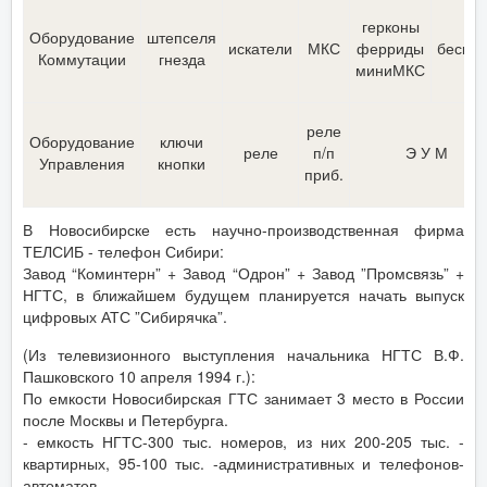
герконы
Оборудование
штепселя
искатели
МКС
ферриды
бескон
Коммутации
гнезда
миниМКС
реле
Оборудование
ключи
реле
п/п
Э У М
Управления
кнопки
приб.
В Новосибирске есть научно-производственная фирма
ТЕЛСИБ - телефон Сибири:
Завод “Коминтерн” + Завод “Одрон” + Завод ”Промсвязь” +
НГТС, в ближайшем будущем планируется начать выпуск
цифровых АТС ”Сибирячка”.
(Из телевизионного выступления начальника НГТС В.Ф.
Пашковского 10 апреля 1994 г.):
По емкости Новосибирская ГТС занимает 3 место в России
после Москвы и Петербурга.
- емкость НГТС-300 тыс. номеров, из них 200-205 тыс. -
квартирных, 95-100 тыс. -административных и телефонов-
автоматов.