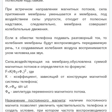
полюсным надставкам.
При встречном направлении магнитных потоков, сила
притяжения мембраны уменьшается и мембрана, под
воздействием силы упругости, отходит от полюсных
надставок, следовательно, мембрана совершает
колебательные движения.
Если в обмотки телефона подавать разговорный ток, то
колебания мембраны будут воспроизводить передаваемую
речь, т.к создаваемые колебания воздуха воспринимаются
ухом человека,как звук.
Сила,воздействующая на мембрану,обусловлена суммой
магнитных потоков и определяется по формуле:
2
F=K(Ф
+Ф
)
, где
0
~
К - коэффициент, зависящий от конструкции магнитной
системы телефона;
Ф
=Ф
· sin ωt
~
м
Ф
- амплитуда переменного магнитного потока.
м
Назначение постоянного магнита
: наличие постоянного
магнита позволяет увеличить чувствительность телефона и
создать условие, при котором частота воспроизводимого