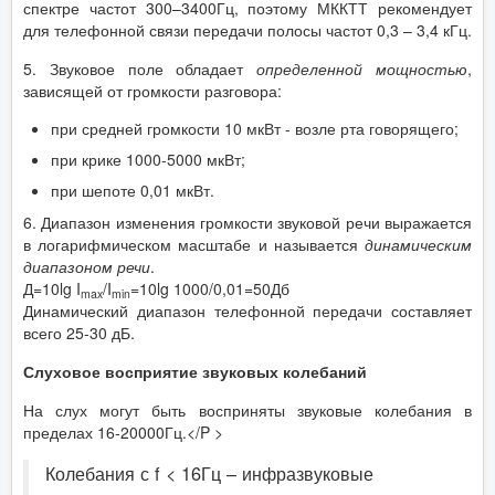
спектре частот 300–3400Гц, поэтому МККТТ рекомендует
для телефонной связи передачи полосы частот 0,3 – 3,4 кГц.
5. Звуковое поле обладает
определенной мощностью
,
зависящей от громкости разговора:
при средней громкости 10 мкВт - возле рта говорящего;
при крике 1000-5000 мкВт;
при шепоте 0,01 мкВт.
6. Диапазон изменения громкости звуковой речи выражается
в логарифмическом масштабе и называется
динамическим
диапазоном речи
.
Д=10lg I
/I
=10lg 1000/0,01=50Дб
max
min
Динамический диапазон телефонной передачи составляет
всего 25-30 дБ.
Слуховое восприятие звуковых колебаний
На слух могут быть восприняты звуковые колебания в
пределах 16-20000Гц.</P >
Колебания с f < 16Гц – инфразвуковые