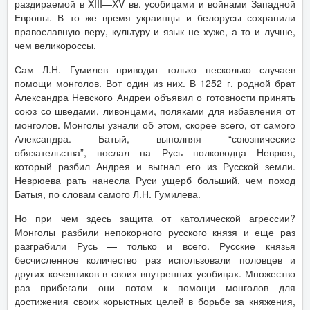
раздираемой в XIII—XV вв. усобицами и войнами Западной
Европы. В то же время украинцы и белорусы сохранили
православную веру, культуру и язык не хуже, а то и лучше,
чем великороссы.
Сам Л.Н. Гумилев приводит только несколько случаев
помощи монголов. Вот один из них. В 1252 г. родной брат
Александра Невского Андреи объявил о готовности принять
союз со шведами, ливонцами, поляками для избавления от
монголов. Монголы узнали об этом, скорее всего, от самого
Александра. Батый, выполняя “союзнические
обязательства”, послал на Русь полководца Неврюя,
который разбил Андрея и выгнал его из Русской земли.
Неврюева рать нанесла Руси ущерб больший, чем поход
Батыя, по словам самого Л.Н. Гумилева.
Но при чем здесь защита от католической агрессии?
Монголы разбили непокорного русского князя и еще раз
разграбили Русь — только и всего. Русские князья
бесчисленное количество раз использовали половцев и
других кочевников в своих внутренних усобицах. Множество
раз прибегали они потом к помощи монголов для
достижения своих корыстных целей в борьбе за княжения,