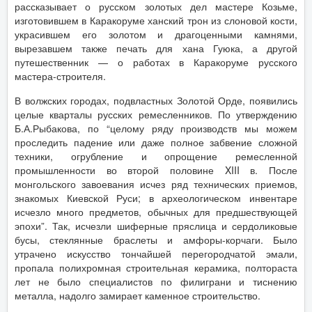
рассказывает о русском золотых дел мастере Козьме,
изготовившем в Каракоруме ханский трон из слоновой кости,
украсившем его золотом и драгоценными камнями,
вырезавшем также печать для хана Гуюка, а другой
путешественник — о работах в Каракоруме русского
мастера-строителя.
В волжских городах, подвластных Золотой Орде, появились
целые кварталы русских ремесленников. По утверждению
Б.А.Рыбакова, по “целому ряду производств мы можем
проследить падение или даже полное забвение сложной
техники, огрубление и опрощение ремесленной
промышленности во второй половине XIII в. После
монгольского завоевания исчез ряд технических приемов,
знакомых Киевской Руси; в археологическом инвентаре
исчезло много предметов, обычных для предшествующей
эпохи”. Так, исчезли шиферные пряслица и сердоликовые
бусы, стеклянные браслеты и амфоры-корчаги. Было
утрачено искусство тончайшей перегородчатой эмали,
пропала полихромная строительная керамика, полтораста
лет не было специалистов по филиграни и тиснению
металла, надолго замирает каменное строительство.