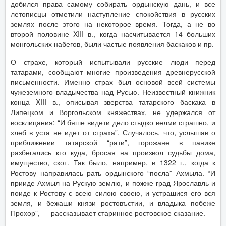
добился права самому собирать ордынскую дань, и все
летописцы отметили наступление спокойствия в русских
землях после этого на некоторое время. Тогда, а не во
второй половине XIII в., когда насчитывается 14 больших
монгольских набегов, были частые появления баскаков и пр.
О страхе, который испытывали русские люди перед
татарами, сообщают многие произведения древнерусской
письменности. Именно страх был основой всей системы
чужеземного владычества над Русью. Неизвестный книжник
конца XIII в., описывая зверства татарского баскака в
Липецком и Воргольском княжествах, не удержался от
восклицания: “И бяше видети дело стыдко велми страшно, и
хлеб в уста не идет от страха”. Случалось, что, услышав о
приближении татарской “рати”, горожане в панике
разбегались кто куда, бросая на произвол судьбы дома,
имущество, скот. Так было, например, в 1322 г., когда к
Ростову направилась рать ордынского “посла” Ахмыла. “И
прииде Ахмыл на Рускую землю, и пожже град Ярославль и
поиде к Ростову с всею силою своею, и устрашися его вся
земля, и бежаши князи ростовъстии, и владыка побеже
Прохор”, — рассказывает старинное ростовское сказание.