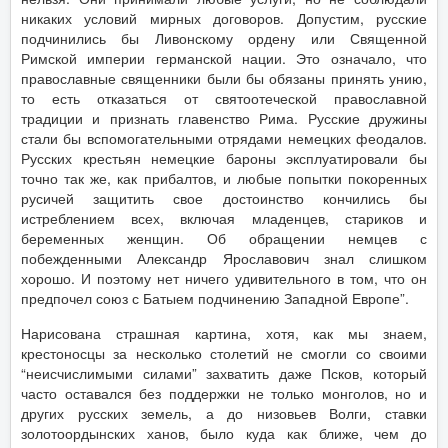
никаких условий мирных договоров. Допустим, русские
подчинились бы Ливонскому ордену или Священной
Римской империи германской нации. Это означало, что
православные священники были бы обязаны принять унию,
то есть отказаться от святоотеческой православной
традиции и признать главенство Рима. Русские дружины
стали бы вспомогательными отрядами немецких феодалов.
Русских крестьян немецкие бароны эксплуатировали бы
точно так же, как прибалтов, и любые попытки покоренных
русичей защитить свое достоинство кончились бы
истреблением всех, включая младенцев, стариков и
беременных женщин. Об обращении немцев с
побежденными Александр Ярославович знал слишком
хорошо. И поэтому нет ничего удивительного в том, что он
предпочел союз с Батыем подчинению Западной Европе”.
Нарисована страшная картина, хотя, как мы знаем,
крестоносцы за несколько столетий не смогли со своими
“неисчислимыми силами” захватить даже Псков, который
часто оставался без поддержки не только монголов, но и
других русских земель, а до низовьев Волги, ставки
золотоордынских ханов, было куда как ближе, чем до