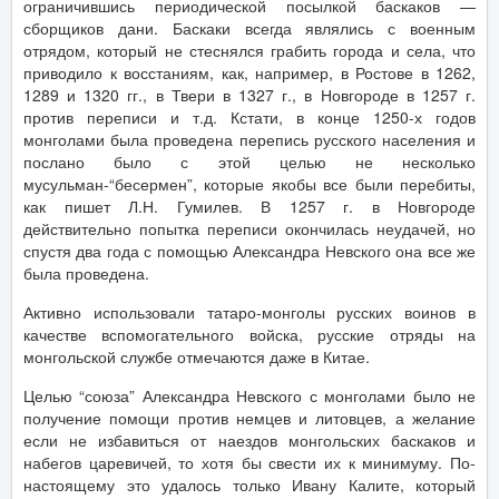
ограничившись периодической посылкой баскаков —
сборщиков дани. Баскаки всегда являлись с военным
отрядом, который не стеснялся грабить города и села, что
приводило к восстаниям, как, например, в Ростове в 1262,
1289 и 1320 гг., в Твери в 1327 г., в Новгороде в 1257 г.
против переписи и т.д. Кстати, в конце 1250-х годов
монголами была проведена перепись русского населения и
послано было с этой целью не несколько
мусульман-“бесермен”, которые якобы все были перебиты,
как пишет Л.Н. Гумилев. В 1257 г. в Новгороде
действительно попытка переписи окончилась неудачей, но
спустя два года с помощью Александра Невского она все же
была проведена.
Активно использовали татаро-монголы русских воинов в
качестве вспомогательного войска, русские отряды на
монгольской службе отмечаются даже в Китае.
Целью “союза” Александра Невского с монголами было не
получение помощи против немцев и литовцев, а желание
если не избавиться от наездов монгольских баскаков и
набегов царевичей, то хотя бы свести их к минимуму. По-
настоящему это удалось только Ивану Калите, который