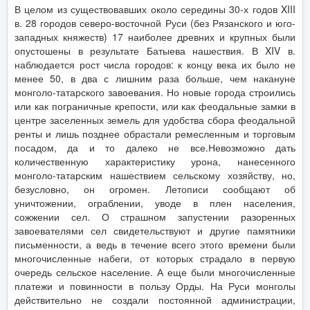
В целом из существовавших около середины 30-х годов XIII
в. 28 городов северо-восточной Руси (без Рязанского и юго-
западных княжеств) 17 наиболее древних и крупных были
опустошены в результате Батыева нашествия. В XIV в.
наблюдается рост числа городов: к концу века их было не
менее 50, в два с лишним раза больше, чем накануне
монголо-татарского завоевания. Но новые города строились
или как пограничные крепости, или как феодальные замки в
центре заселенных земель для удобства сбора феодальной
ренты и лишь позднее обрастали ремесленным и торговым
посадом, да и то далеко не все.Невозможно дать
количественную характеристику урона, нанесенного
монголо-татарским нашествием сельскому хозяйству, но,
безусловно, он огромен. Летописи сообщают об
уничтожении, ограблении, уводе в плен населения,
сожжении сел. О страшном запустении разоренных
завоевателями сел свидетельствуют и другие памятники
письменности, а ведь в течение всего этого времени были
многочисленные набеги, от которых страдало в первую
очередь сельское население. А еще были многочисленные
платежи и повинности в пользу Орды. На Руси монголы
действительно не создали постоянной администрации,