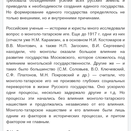
требовала объединения усилий всех русских земель и
приводила к необходимости создания единого государства.
Но формирование единого государства определялось не
только внешними, но и внутренними причинами.
Российские ученые — историки и юристы много исследовали
вопрос о монголо-татарском иге. Еще до 1917 г. одни из них
(отчасти уже Н.М. Карамзин, а в основном Н.И. Костомаров и
В.В. Монтович, а также Н.П. Загоскин, В.И. Сергеевич)
находили, что монголы оказали большое влияние на
развитие государства Московского, которое сложилось под
влиянием монгольской государственности. Другие же — и
таких было большинство (С.М. Соловьев, В.О. Ключевский,
С.Ф. Платонов, М.Н. Покровский и др.) — считали, что
монголо-татарское иго не произвело глубоких социальных
переворотов в жизни Русского государства. Оно ускорило
одни процессы, несколько задержало другие и т.д. Но
процессы эти начались без влияния монголо-татарского
нашествия и продолжались независимо от его влияния.
Монголо-татарское нашествие и его влияние были лишь
одним из факторов в исторических процессах, и притом
фактором не главным.