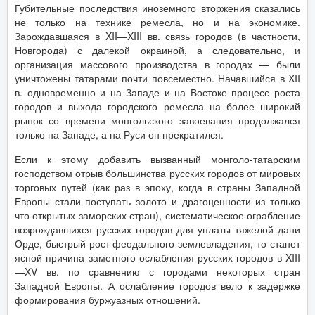
Губительные последствия иноземного вторжения сказались
не только на технике ремесла, но и на экономике.
Зарождавшаяся в XII—XIII вв. связь городов (в частности,
Новгорода) с далекой окраиной, а следовательно, и
организация массового производства в городах — были
уничтожены татарами почти повсеместно. Начавшийся в XII
в. одновременно и на Западе и на Востоке процесс роста
городов и выхода городского ремесла на более широкий
рынок со времени монгольского завоевания продолжался
только на Западе, а на Руси он прекратился.
Если к этому добавить вызванный монголо-татарским
господством отрыв большинства русских городов от мировых
торговых путей (как раз в эпоху, когда в страны Западной
Европы стали поступать золото и драгоценности из только
что открытых заморских стран), систематическое ограбление
возрождавшихся русских городов для уплаты тяжелой дани
Орде, быстрый рост феодального землевладения, то станет
ясной причина заметного ослабления русских городов в XIII
—XV вв. по сравнению с городами некоторых стран
Западной Европы. А ослабление городов вело к задержке
формирования буржуазных отношений.