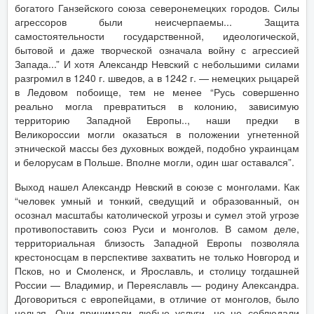
богатого Ганзейского союза северонемецких городов. Силы
агрессоров были неисчерпаемы... Защита
самостоятельности государственной, идеологической,
бытовой и даже творческой означала войну с агрессией
Запада...” И хотя Александр Невский с небольшими силами
разгромил в 1240 г. шведов, а в 1242 г. — немецких рыцарей
в Ледовом побоище, тем не менее “Русь совершенно
реально могла превратиться в колонию, зависимую
территорию Западной Европы.., наши предки в
Великороссии могли оказаться в положении угнетенной
этнической массы без духовных вождей, подобно украинцам
и белорусам в Польше. Вполне могли, один шаг оставался”.
Выход нашел Александр Невский в союзе с монголами. Как
“человек умный и тонкий, сведущий и образованный, он
осознал масштабы католической угрозы и сумел этой угрозе
противопоставить союз Руси и монголов. В самом деле,
территориальная близость Западной Европы позволяла
крестоносцам в перспективе захватить не только Новгород и
Псков, но и Смоленск, и Ярославль, и столицу тогдашней
России — Владимир, и Переяславль — родину Александра.
Договориться с европейцами, в отличие от монголов, было
нельзя. Они принимали любые услуги, но не соблюдали