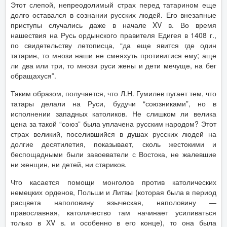
Этот слепой, непреодолимый страх перед татарином еще
долго оставался в сознании русских людей. Его внезапные
приступы случались даже в начале XV в. Во время
нашествия на Русь ордынского правителя Едигея в 1408 г.,
по свидетельству летописца, “да еще явится где один
татарин, то мнози наши не смеяхуть противитися ему; аще
ли два или три, то мнози руси жены и дети мечуще, на бег
обращахуся”.
Таким образом, получается, что Л.Н. Гумилев пугает тем, что
татары делали на Руси, будучи “союзниками”, но в
исполнении западных католиков. Не слишком ли велика
цена за такой “союз” была уплачена русским народом? Этот
страх великий, поселившийся в душах русских людей на
долгие десятилетия, показывает, сколь жестокими и
беспощадными были завоеватели с Востока, не жалевшие
ни женщин, ни детей, ни стариков.
Что касается помощи монголов против католических
немецких орденов, Польши и Литвы (которая была в период
расцвета наполовину языческая, наполовину —
православная, католичество там начинает усиливаться
только в XV в. и особенно в его конце), то она была