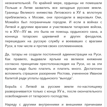
незначительной. По крайней мере, ордынцы не помешали
Польше и Литве захватить все западные русские земли.
Границы Великого княжества Литовского в XV в. вплотную
приблизились к Москве, они проходили в верховьях Оки,
Можайск был пограничным городом. И если в войнах с
Литвой и другими врагами и участвовали татарские войска,
то в XIV—XV вв. это была не помощь ордынского хана, а
конница татарских царевичей и других феодалов,
перешедших на русскую службу и воевавших с врагами
Руси, в том числе и против своих соплеменников.
Да, татары не создали постоянной администрации на Руси.
Как правило, выдавали ярлыки на великое княжение
согласно принципам престолонаследия на Руси, но за эти
ярлыки надо было платить и платить много. Достаточно
вспомнить страшное разорение Ростова, учиненное Иваном
Калитой ради уплаты ордынского “выхода”.
Борьба с Литвой за русские земли по-настоящему
разворачивается только с конца XV в., после окончательного
освобождения от татарского господства.
Наряду с другими внутренними и внешними причинами