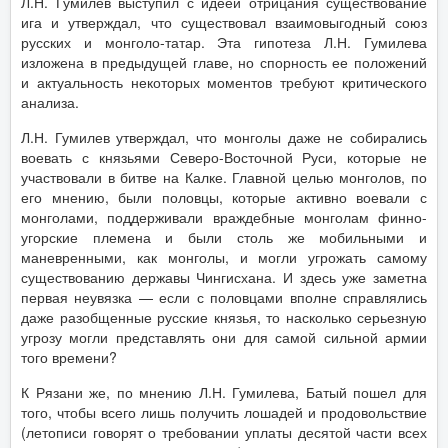
Л.Н. Гумилев выступил с идеей отрицания существование
ига и утверждал, что существовал взаимовыгодный союз
русских и монголо-татар. Эта гипотеза Л.Н. Гумилева
изложена в предыдущей главе, но спорность ее положений
и актуальность некоторых моментов требуют критического
анализа.
Л.Н. Гумилев утверждал, что монголы даже не собирались
воевать с князьями Северо-Восточной Руси, которые не
участвовали в битве на Калке. Главной целью монголов, по
его мнению, были половцы, которые активно воевали с
монголами, поддерживали враждебные монголам финно-
угорские племена и были столь же мобильными и
маневренными, как монголы, и могли угрожать самому
существованию державы Чингисхана. И здесь уже заметна
первая неувязка — если с половцами вполне справлялись
даже разобщенные русские князья, то насколько серьезную
угрозу могли представлять они для самой сильной армии
того времени?
К Рязани же, по мнению Л.Н. Гумилева, Батый пошел для
того, чтобы всего лишь получить лошадей и продовольствие
(летописи говорят о требовании уплаты десятой части всех