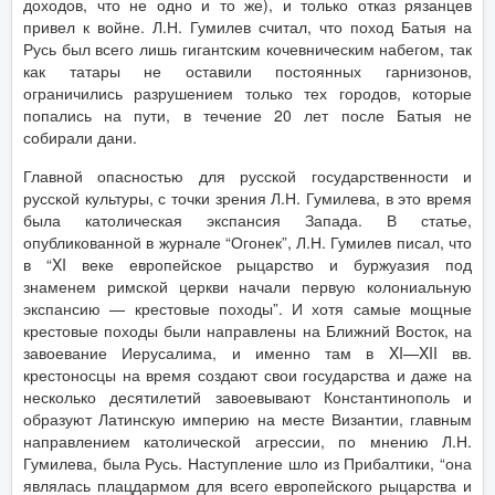
доходов, что не одно и то же), и только отказ рязанцев
привел к войне. Л.Н. Гумилев считал, что поход Батыя на
Русь был всего лишь гигантским кочевническим набегом, так
как татары не оставили постоянных гарнизонов,
ограничились разрушением только тех городов, которые
попались на пути, в течение 20 лет после Батыя не
собирали дани.
Главной опасностью для русской государственности и
русской культуры, с точки зрения Л.Н. Гумилева, в это время
была католическая экспансия Запада. В статье,
опубликованной в журнале “Огонек”, Л.Н. Гумилев писал, что
в “XI веке европейское рыцарство и буржуазия под
знаменем римской церкви начали первую колониальную
экспансию — крестовые походы”. И хотя самые мощные
крестовые походы были направлены на Ближний Восток, на
завоевание Иерусалима, и именно там в XI—XII вв.
крестоносцы на время создают свои государства и даже на
несколько десятилетий завоевывают Константинополь и
образуют Латинскую империю на месте Византии, главным
направлением католической агрессии, по мнению Л.Н.
Гумилева, была Русь. Наступление шло из Прибалтики, “она
являлась плацдармом для всего европейского рыцарства и