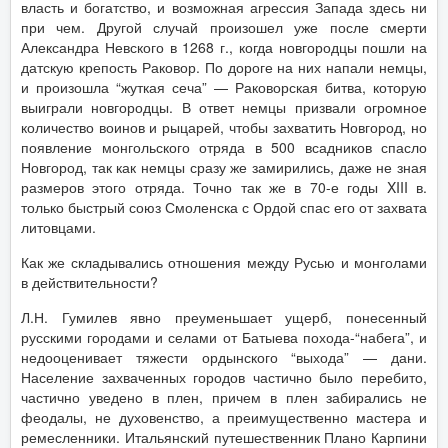
власть и богатство, и возможная агрессия Запада здесь ни
при чем. Другой случай произошел уже после смерти
Александра Невского в 1268 г., когда новгородцы пошли на
датскую крепость Раковор. По дороге на них напали немцы,
и произошла “жуткая сеча” — Раковорская битва, которую
выиграли новгородцы. В ответ немцы призвали огромное
количество воинов и рыцарей, чтобы захватить Новгород, но
появление монгольского отряда в 500 всадников спасло
Новгород, так как немцы сразу же замирились, даже не зная
размеров этого отряда. Точно так же в 70-е годы XIII в.
только быстрый союз Смоленска с Ордой спас его от захвата
литовцами.
Как же складывались отношения между Русью и монголами
в действительности?
Л.Н. Гумилев явно преуменьшает ущерб, понесенный
русскими городами и селами от Батыева похода-“набега”, и
недооценивает тяжести ордынского “выхода” — дани.
Население захваченных городов частично было перебито,
частично уведено в плен, причем в плен забирались не
феодалы, не духовенство, а преимущественно мастера и
ремесленники. Итальянский путешественник Плано Карпини