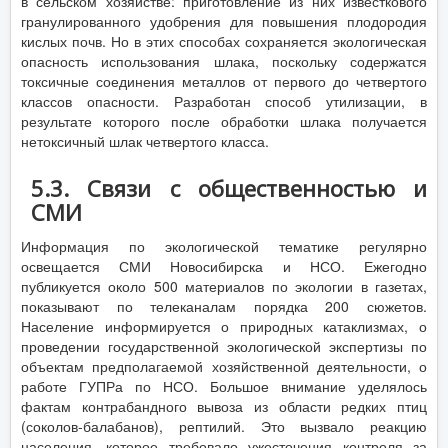
в сельском хозяйстве: приготовление из них известкового
гранулированного удобрения для повышения плодородия
кислых почв. Но в этих способах сохраняется экологическая
опасность использования шлака, поскольку содержатся
токсичные соединения металлов от первого до четвертого
классов опасности. Разработан способ утилизации, в
результате которого после обработки шлака получается
нетоксичный шлак четвертого класса.
5.3. Связи с общественностью и
СМИ
Информация по экологической тематике регулярно
освещается СМИ Новосибирска и НСО. Ежегодно
публикуется около 500 материалов по экологии в газетах,
показывают по телеканалам порядка 200 сюжетов.
Население информируется о природных катаклизмах, о
проведении государственной экологической экспертизы по
объектам предполагаемой хозяйственной деятельности, о
работе ГУПРа по НСО. Большое внимание уделялось
фактам контрабандного вывоза из области редких птиц
(соколов-балабанов), рептилий. Это вызвало реакцию
населения, которое требовало ужесточения контроля за