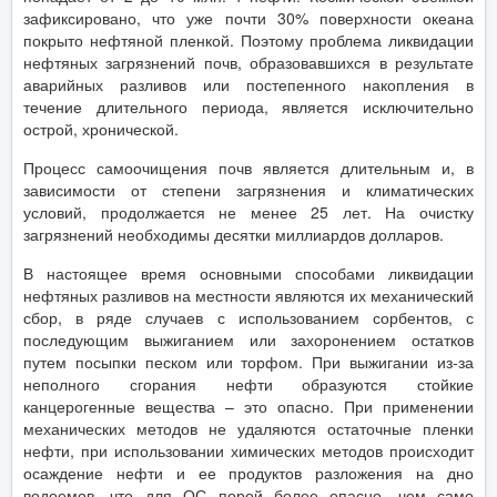
зафиксировано, что уже почти 30% поверхности океана
покрыто нефтяной пленкой. Поэтому проблема ликвидации
нефтяных загрязнений почв, образовавшихся в результате
аварийных разливов или постепенного накопления в
течение длительного периода, является исключительно
острой, хронической.
Процесс самоочищения почв является длительным и, в
зависимости от степени загрязнения и климатических
условий, продолжается не менее 25 лет. На очистку
загрязнений необходимы десятки миллиардов долларов.
В настоящее время основными способами ликвидации
нефтяных разливов на местности являются их механический
сбор, в ряде случаев с использованием сорбентов, с
последующим выжиганием или захоронением остатков
путем посыпки песком или торфом. При выжигании из-за
неполного сгорания нефти образуются стойкие
канцерогенные вещества – это опасно. При применении
механических методов не удаляются остаточные пленки
нефти, при использовании химических методов происходит
осаждение нефти и ее продуктов разложения на дно
водоемов, что для ОС порой более опасно, чем само