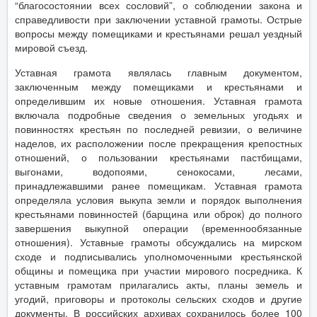
“благосостоянии всех сословий”, о соблюдении закона и
справедливости при заключении уставной грамоты. Острые
вопросы между помещиками и крестьянами решал уездный
мировой съезд.
Уставная грамота являлась главным документом,
заключенным между помещиками и крестьянами и
определившим их новые отношения. Уставная грамота
включала подробные сведения о земельных угодьях и
повинностях крестьян по последней ревизии, о величине
наделов, их расположении после прекращения крепостных
отношений, о пользовании крестьянами пастбищами,
выгонами, водопоями, сенокосами, лесами,
принадлежавшими ранее помещикам. Уставная грамота
определяла условия выкупа земли и порядок выполнения
крестьянами повинностей (барщина или оброк) до полного
завершения выкупной операции (временнообязанные
отношения). Уставные грамоты обсуждались на мирском
сходе и подписывались уполномоченными крестьянской
общины и помещика при участии мирового посредника. К
уставным грамотам прилагались акты, планы земель и
угодий, приговоры и протоколы сельских сходов и другие
документы. В российских архивах сохранилось более 100