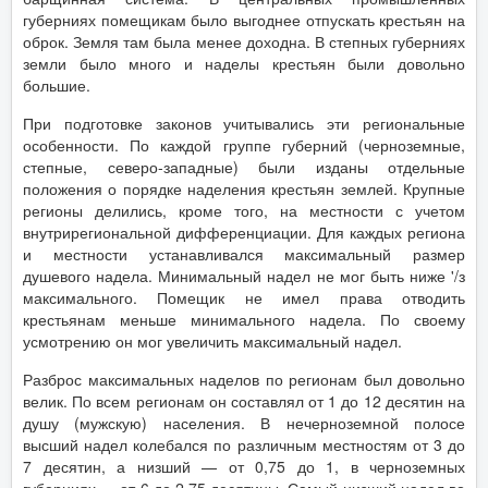
губерниях помещикам было выгоднее отпускать крестьян на
оброк. Земля там была менее доходна. В степных губерниях
земли было много и наделы крестьян были довольно
большие.
При подготовке законов учитывались эти региональные
особенности. По каждой группе губерний (черноземные,
степные, северо-западные) были изданы отдельные
положения о порядке наделения крестьян землей. Крупные
регионы делились, кроме того, на местности с учетом
внутрирегиональной дифференциации. Для каждых региона
и местности устанавливался максимальный размер
душевого надела. Минимальный надел не мог быть ниже '/з
максимального. Помещик не имел права отводить
крестьянам меньше минимального надела. По своему
усмотрению он мог увеличить максимальный надел.
Разброс максимальных наделов по регионам был довольно
велик. По всем регионам он составлял от 1 до 12 десятин на
душу (мужскую) населения. В нечерноземной полосе
высший надел колебался по различным местностям от 3 до
7 десятин, а низший — от 0,75 до 1, в черноземных