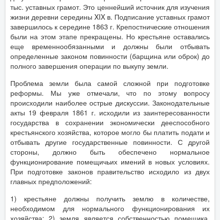
тыс. уставных грамот. Это ценнейший источник для изучения
жизни деревни середины XIX в. Подписание уставных грамот
завершилось к середине 1863 г. Крепостнические отношения
были на этом этапе прекращены. Но крестьяне оставались
еще временнообязанными и должны были отбывать
определенные законом повинности (барщина или оброк) до
полного завершения операции по выкупу земли.
Проблема земли была самой сложной при подготовке
реформы. Мы уже отмечали, что по этому вопросу
происходили наиболее острые дискуссии. Законодательные
акты 19 февраля 1861 г. исходили из заинтересованности
государства в сохранении экономически дееспособного
крестьянского хозяйства, которое могло бы платить подати и
отбывать другие государственные повинности. С другой
стороны, должно быть обеспечено нормальное
функционирование помещичьих имений в новых условиях.
При подготовке законов правительство исходило из двух
главных предположений:
1) крестьяне должны получить землю в количестве,
необходимом для нормального функционирования их
хозяйства; 2) земля является собственностью помещика,