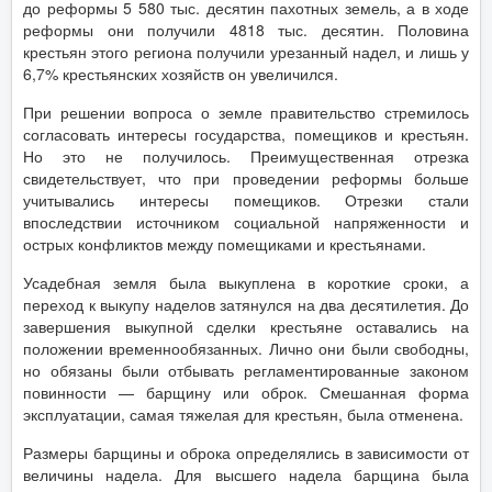
до реформы 5 580 тыс. десятин пахотных земель, а в ходе
реформы они получили 4818 тыс. десятин. Половина
крестьян этого региона получили урезанный надел, и лишь у
6,7% крестьянских хозяйств он увеличился.
При решении вопроса о земле правительство стремилось
согласовать интересы государства, помещиков и крестьян.
Но это не получилось. Преимущественная отрезка
свидетельствует, что при проведении реформы больше
учитывались интересы помещиков. Отрезки стали
впоследствии источником социальной напряженности и
острых конфликтов между помещиками и крестьянами.
Усадебная земля была выкуплена в короткие сроки, а
переход к выкупу наделов затянулся на два десятилетия. До
завершения выкупной сделки крестьяне оставались на
положении временнообязанных. Лично они были свободны,
но обязаны были отбывать регламентированные законом
повинности — барщину или оброк. Смешанная форма
эксплуатации, самая тяжелая для крестьян, была отменена.
Размеры барщины и оброка определялись в зависимости от
величины надела. Для высшего надела барщина была