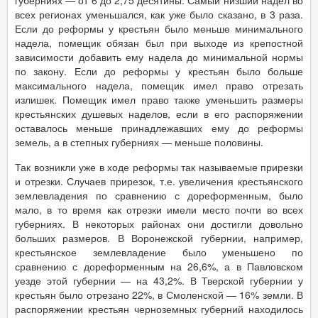
губерниях — от 6 до 2,75 десятины. Самый низший надел во
всех регионах уменьшался, как уже было сказано, в 3 раза.
Если до реформы у крестьян было меньше минимального
надела, помещик обязан был при выходе из крепостной
зависимости добавить ему надела до минимальной нормы
по закону. Если до реформы у крестьян было больше
максимального надела, помещик имел право отрезать
излишек. Помещик имел право также уменьшить размеры
крестьянских душевых наделов, если в его распоряжении
оставалось меньше принадлежавших ему до реформы
земель, а в степных губерниях — меньше половины.
Так возникли уже в ходе реформы так называемые прирезки
и отрезки. Случаев прирезок, т.е. увеличения крестьянского
землевладения по сравнению с дореформенным, было
мало, в то время как отрезки имели место почти во всех
губерниях. В некоторых районах они достигли довольно
больших размеров. В Воронежской губернии, например,
крестьянское землевладение было уменьшено по
сравнению с дореформенным на 26,6%, а в Павловском
уезде этой губернии — на 43,2%. В Тверской губернии у
крестьян было отрезано 22%, в Смоленской — 16% земли. В
распоряжении крестьян черноземных губерний находилось