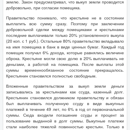
землю. Закон предусматривал, что выкуп земли проводится
добровольно, при согласии помещика.
Правительство понимало, что крестьяне не в состоянии
выплатить всю сумму сразу. Поэтому при заключении
добровольной сделки между помещиками и крестьянами
последние выплачивали только 20% установленного выкупа
(20 коп. с 1 руб.). Остальные 80% правительство вкладывало
на имя помещика в банк в виде ценных бумаг. Каждый год
помещик получал 6% дохода, которые равнялись величине
оброка. Крестьяне могли свою долю в 20% выплачивать не
деньгами, а работой на помещика. После выплаты этой
суммы временнообязанное состояние прекращалось.
Крестьянин становился полностью свободным.
Вложенные правительством за выкуп земли деньги
записывались за крестьянами как ссуда, казенный долг.
Крестьянин становился должником правительству и обязан
был выплачивать полученную ссуду в виде выкупных
платежей в течение 49 лет, по 6% в год от первоначальной
суммы. Сюда входили погашение ссуды и процент за
пользование выданной в долг суммы. Выкупные платежи
стали наиболее тяжелой повинностью крестьян. Только в