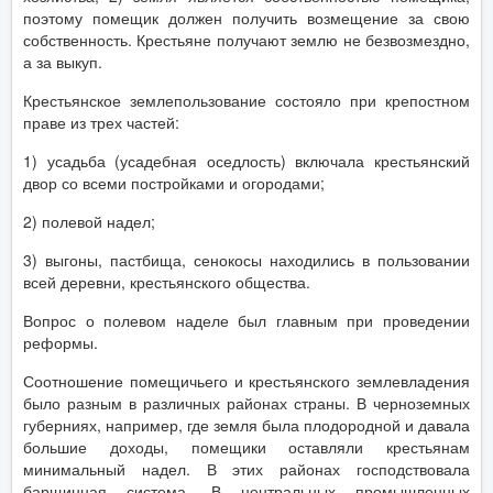
поэтому помещик должен получить возмещение за свою
собственность. Крестьяне получают землю не безвозмездно,
а за выкуп.
Крестьянское землепользование состояло при крепостном
праве из трех частей:
1) усадьба (усадебная оседлость) включала крестьянский
двор со всеми постройками и огородами;
2) полевой надел;
3) выгоны, пастбища, сенокосы находились в пользовании
всей деревни, крестьянского общества.
Вопрос о полевом наделе был главным при проведении
реформы.
Соотношение помещичьего и крестьянского землевладения
было разным в различных районах страны. В черноземных
губерниях, например, где земля была плодородной и давала
большие доходы, помещики оставляли крестьянам
минимальный надел. В этих районах господствовала
барщинная система. В центральных промышленных