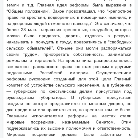
земли и т.д. Главная идея реформы была выражена в
“Общем положении”. Закон провозглашал, что “крепостное
право на крестьян, водворенных в помещичьих имениях, и
на дворовых людей отменяется навсегда”. Это означало, что
более 23 млн. вчерашних крепостных, полурабов, которых
можно было продавать, дарить, отдавать в рекруты,
наказывать и понудить к труду, превратились в “свободных
сельских обывателей”. Отныне они могли распоряжаться
своим трудом, приобретать собственность, заниматься
ремеслом и торговлей. На крестьянина распространялись
все законы гражданского права, он стал равным с другими
подданными Российской империи. Осуществлением
реформы руководил созданный для этой цели Главный
комитет об устройстве сельского населения, а в губерниях
— губернские по крестьянским делам присутствия под
руководством губернатора. В губернские присутствия
входили по четыре представителя от местных дворян, по
два представителя правительства, но крестьян там не было.
Главными исполнителями реформы на местах стали
мировые посредники, назначаемые Сенатом. Этим
подчеркивались их высокие полномочия и ответственность.
Мировые посредники должны были заботиться о