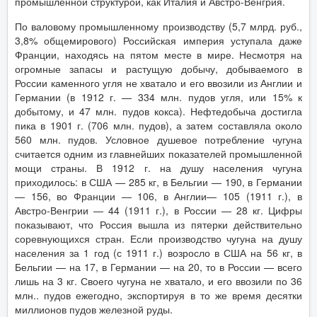
промышленной структурой, как Италия и Австро-Венгрия.
По валовому промышленному производству (5,7 млрд. руб.,
3,8% общемирового) Российская империя уступала даже
Франции, находясь на пятом месте в мире. Несмотря на
огромные запасы и растущую добычу, добываемого в
России каменного угля не хватало и его ввозили из Англии и
Германии (в 1912 г. — 334 млн. пудов угля, или 15% к
добытому, и 47 млн. пудов кокса). Нефтедобыча достигла
пика в 1901 г. (706 млн. пудов), а затем составляла около
560 млн. пудов. Условное душевое потребление чугуна
считается одним из главнейших показателей промышленной
мощи страны. В 1912 г. на душу населения чугуна
приходилось: в США — 285 кг, в Бельгии — 190, в Германии
— 156, во Франции — 106, в Англии— 105 (1911 г.), в
Австро-Венгрии — 44 (1911 г.), в России — 28 кг. Цифры
показывают, что Россия вышла из пятерки действительно
соревнующихся стран. Если производство чугуна на душу
населения за 1 год (с 1911 г.) возросло в США на 56 кг, в
Бельгии — на 17, в Германии — на 20, то в России — всего
лишь на 3 кг. Своего чугуна не хватало, и его ввозили по 36
млн.. пудов ежегодно, экспортируя в то же время десятки
миллионов пудов железной руды.