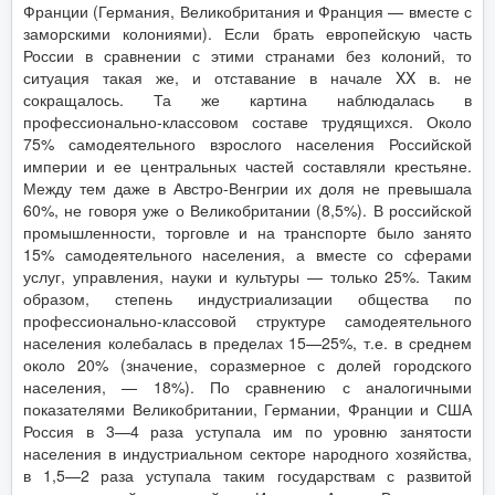
Франции (Германия, Великобритания и Франция — вместе с
заморскими колониями). Если брать европейскую часть
России в сравнении с этими странами без колоний, то
ситуация такая же, и отставание в начале XX в. не
сокращалось. Та же картина наблюдалась в
профессионально-классовом составе трудящихся. Около
75% самодеятельного взрослого населения Российской
империи и ее центральных частей составляли крестьяне.
Между тем даже в Австро-Венгрии их доля не превышала
60%, не говоря уже о Великобритании (8,5%). В российской
промышленности, торговле и на транспорте было занято
15% самодеятельного населения, а вместе со сферами
услуг, управления, науки и культуры — только 25%. Таким
образом, степень индустриализации общества по
профессионально-классовой структуре самодеятельного
населения колебалась в пределах 15—25%, т.е. в среднем
около 20% (значение, соразмерное с долей городского
населения, — 18%). По сравнению с аналогичными
показателями Великобритании, Германии, Франции и США
Россия в 3—4 раза уступала им по уровню занятости
населения в индустриальном секторе народного хозяйства,
в 1,5—2 раза уступала таким государствам с развитой