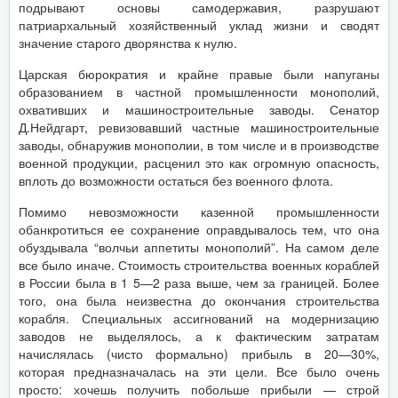
подрывают основы самодержавия, разрушают
патриархальный хозяйственный уклад жизни и сводят
значение старого дворянства к нулю.
Царская бюрократия и крайне правые были напуганы
образованием в частной промышленности монополий,
охвативших и машиностроительные заводы. Сенатор
Д.Нейдгарт, ревизовавший частные машиностроительные
заводы, обнаружив монополии, в том числе и в производстве
военной продукции, расценил это как огромную опасность,
вплоть до возможности остаться без военного флота.
Помимо невозможности казенной промышленности
обанкротиться ее сохранение оправдывалось тем, что она
обуздывала “волчьи аппетиты монополий”. На самом деле
все было иначе. Стоимость строительства военных кораблей
в России была в 1 5—2 раза выше, чем за границей. Более
того, она была неизвестна до окончания строительства
корабля. Специальных ассигнований на модернизацию
заводов не выделялось, а к фактическим затратам
начислялась (чисто формально) прибыль в 20—30%,
которая предназначалась на эти цели. Все было очень
просто: хочешь получить побольше прибыли — строй