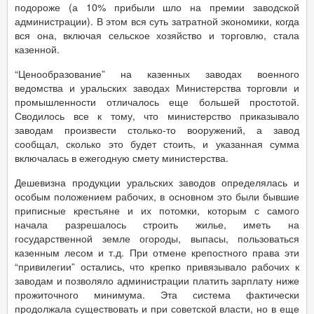
подороже (а 10% прибыли шло на премии заводской
администрации). В этом вся суть затратной экономики, когда
вся она, включая сельское хозяйство и торговлю, стала
казенной.
“Ценообразование” на казенных заводах военного
ведомства и уральских заводах Министерства торговли и
промышленности отличалось еще большей простотой.
Сводилось все к тому, что министерство приказывало
заводам произвести столько-то вооружений, а завод
сообщал, сколько это будет стоить, и указанная сумма
включалась в ежегодную смету министерства.
Дешевизна продукции уральских заводов определялась и
особым положением рабочих, в основном это были бывшие
приписные крестьяне и их потомки, которым с самого
начала разрешалось строить жилье, иметь на
государственной земле огороды, выпасы, пользоваться
казенным лесом и т.д. При отмене крепостного права эти
“привилегии” остались, что крепко привязывало рабочих к
заводам и позволяло администрации платить зарплату ниже
прожиточного минимума. Эта система фактически
продолжала существовать и при советской власти, но в еще