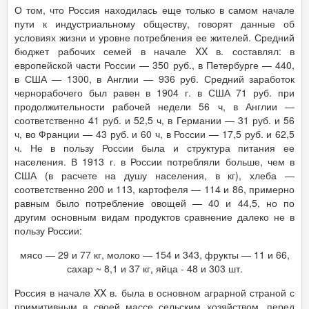
О том, что Россия находилась еще только в самом начале
пути к индустриальному обществу, говорят данные об
условиях жизни и уровне потребления ее жителей. Средний
бюджет рабочих семей в начале XX в. составлял: в
европейской части России — 350 руб., в Петербурге — 440,
в США — 1300, в Англии — 936 руб. Средний заработок
чернорабочего был равен в 1904 г. в США 71 руб. при
продолжительности рабочей недели 56 ч, в Англии —
соответственно 41 руб. и 52,5 ч, в Германии — 31 руб. и 56
ч, во Франции — 43 руб. и 60 ч, в России — 17,5 руб. и 62,5
ч. Не в пользу России была и структура питания ее
населения. В 1913 г. в России потребляли больше, чем в
США (в расчете на душу населения, в кг), хлеба —
соответственно 200 и 113, картофеля — 114 и 86, примерно
равным было потребление овощей — 40 и 44,5, но по
другим основным видам продуктов сравнение далеко не в
пользу России:
мясо — 29 и 77 кг, молоко — 154 и 343, фрукты — 11 и 66,
сахар ~ 8,1 и 37 кг, яйца - 48 и 303 шт.
Россия в начале XX в. была в основном аграрной страной с
примитивным в своей массе сельским хозяйством, перед