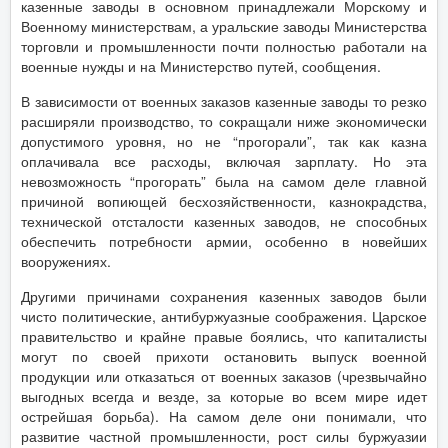
казенные заводы в основном принадлежали Морскому и
Военному министерствам, а уральские заводы Министерства
торговли и промышленности почти полностью работали на
военные нужды и на Министерство путей, сообщения.
В зависимости от военных заказов казенные заводы то резко
расширяли производство, то сокращали ниже экономически
допустимого уровня, но не “прогорали”, так как казна
оплачивала все расходы, включая зарплату. Но эта
невозможность “прогорать” была на самом деле главной
причиной вопиющей бесхозяйственности, казнокрадства,
технической отсталости казенных заводов, не способных
обеспечить потребности армии, особенно в новейших
вооружениях.
Другими причинами сохранения казенных заводов были
чисто политические, антибуржуазные соображения. Царское
правительство и крайне правые боялись, что капиталисты
могут по своей прихоти остановить выпуск военной
продукции или отказаться от военных заказов (чрезвычайно
выгодных всегда и везде, за которые во всем мире идет
острейшая борьба). На самом деле они понимали, что
развитие частной промышленности, рост силы буржуазии