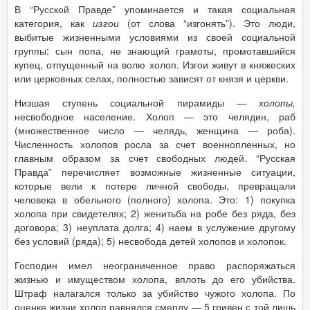
В “Русской Правде” упоминается и такая социальная
категория, как
изгои
(от слова “изгонять”). Это люди,
выбитые жизненными условиями из своей социальной
группы: сын попа, не знающий грамоты, промотавшийся
купец, отпущенный на волю холоп. Изгои живут в княжеских
или церковных селах, полностью зависят от князя и церкви.
Низшая ступень социальной пирамиды —
холопы,
несвободное население. Холоп — это челядин, раб
(множественное число — челядь, женщина — роба).
Численность холопов росла за счет военнопленных, но
главным образом за счет свободных людей. “Русская
Правда” перечисляет возможные жизненные ситуации,
которые вели к потере личной свободы, превращали
человека в обельного (полного) холопа. Это: 1) покупка
холопа при свидетелях; 2) женитьба на робе без ряда, без
договора; 3) неуплата долга; 4) наем в услужение другому
без условий (ряда); 5) несвобода детей холопов и холопок.
Господин имел неограниченное право распоряжаться
жизнью и имуществом холопа, вплоть до его убийства.
Штраф налагался только за убийство чужого холопа. По
оценке жизни холоп равнялся смерду — 5 гривен с той лишь