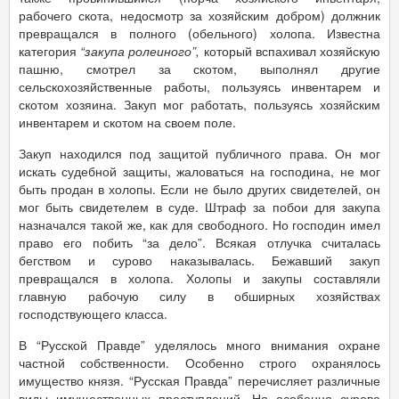
рабочего скота, недосмотр за хозяйским добром) должник
превращался в полного (обельного) холопа. Известна
категория
“закупа ролеиного”,
который вспахивал хозяйскую
пашню, смотрел за скотом, выполнял другие
сельскохозяйственные работы, пользуясь инвентарем и
скотом хозяина. Закуп мог работать, пользуясь хозяйским
инвентарем и скотом на своем поле.
Закуп находился под защитой публичного права. Он мог
искать судебной защиты, жаловаться на господина, не мог
быть продан в холопы. Если не было других свидетелей, он
мог быть свидетелем в суде. Штраф за побои для закупа
назначался такой же, как для свободного. Но господин имел
право его побить “за дело”. Всякая отлучка считалась
бегством и сурово наказывалась. Бежавший закуп
превращался в холопа. Холопы и закупы составляли
главную рабочую силу в обширных хозяйствах
господствующего класса.
В “Русской Правде” уделялось много внимания охране
частной собственности. Особенно строго охранялось
имущество князя. “Русская Правда” перечисляет различные
виды имущественных преступлений. Но особенно сурово