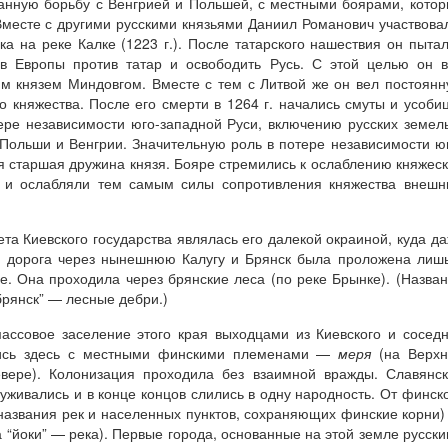
танную борьбу с Венгрией и Польшей, с местными боярами, кото
Вместе с другими русскими князьями Даниил Романович участвова
ка на реке Калке (1223 г.). После татарского нашествия он пыта
ов Европы против татар и освободить Русь. С этой целью он 
им князем Миндовгом. Вместе с тем с Литвой же он вел постоян
о княжества. После его смерти в 1264 г. начались смуты и усоби
ере независимости юго-западной Руси, включению русских земел
, Польши и Венгрии. Значительную роль в потере независимости ю
я старшая дружина князя. Бояре стремились к ослаблению княжес
ы и ослабляли тем самым силы сопротивления княжества внеш
та Киевского государства являлась его далекой окраиной, куда д
я дорога через нынешнюю Калугу и Брянск была проложена лиш
е. Она проходила через брянские леса (по реке Брынке). (Назва
брянск” — лесные дебри.)
ссовое заселение этого края выходцами из Киевского и сосед
лись здесь с местными финскими племенами —
меря
(на Верх
вере). Колонизация проходила без взаимной вражды. Славянс
живались и в конце концов слились в одну народность. От финск
названия рек и населенных пунктов, сохраняющих финские корни
а “йоки” — река). Первые города, основанные на этой земле русск