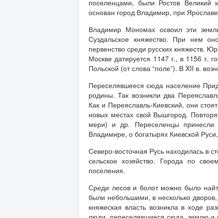
поселенцами, были Ростов Великий 
основан город Владимир, при Ярослав
Владимир Мономах освоил эти земли
Суздальское княжество. При нем он
первенство среди русских княжеств. Юр
Москве датируется 1147 г., в 1156 г.
Польской (от слова “поле”). В XII в. во
Переселявшееся сюда население Прид
родины. Так возникли два Переяславл
Как и Переяславль-Киевский, они стоя
новых местах свой Вышгород. Повторя
мери) и др. Переселенцы принесли 
Владимире, о богатырях Киевской Руси
Северо-восточная Русь находилась в с
сельское хозяйство. Города по свое
поселения.
Среди лесов и болот можно было найт
были небольшими, в несколько дворов, 
княжеская власть возникла в ходе раз
люди, переселявшиеся сюда, землю и в