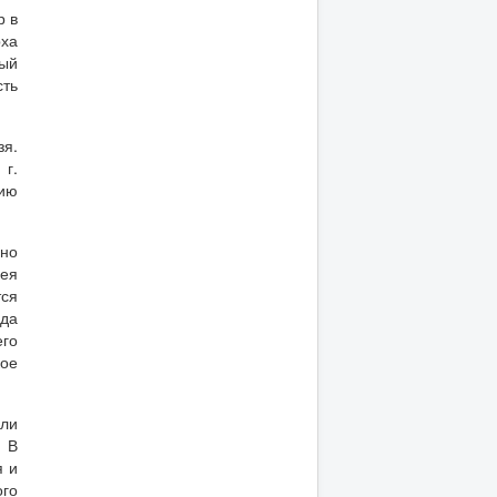
р в
рха
ный
сть
зя.
 г.
нию
но
рея
тся
ода
его
кое
али
. В
я и
ого