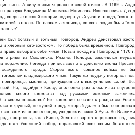
ип силы. А силу князья черпают в своей отчине. В 1169 г. Анд
его правнука Владимира Мономаха Мстислава Изяславовича. Два 
од, впервые в своей истории подвергнутый участи города, “взятого
 жителей в полон. По словам летописца, во всех людях были “сто
станные”.
зей был богатый и вольный Новгород. Андрей действовал жесто
ом и хлебным юго-востоком. Но победа была временной. Новгоро
и право выбирать себе князя. Новый поход на Новгород в 1170 г.
ев отряды из Смоленска, Рязани, Полоцка, закончился неудач
ла поражение. Легенда приписывает это действию иконы Пресвя
 осажденного города. Скорее всего, союзное войско не бы
 гегемонии владимирского князя. Такую же неудачу потерпел но
и новгородцы, смоляне, принужденные к выступлению силой. Вс
зей. Но, подойдя к Киеву, ополчение распалось из-за внутрен
емонию своего княжества над русскими землями закончила
й в своем княжестве? Его княжение связано с расцветом Росто
лся в крупный, цветущий город, который должен был соперничат
 основном из переселенцев, ушедших из южной Руси. Во Владим
од, построены, как в Киеве, Золотые ворота с церковью над ни
ода стал Успенский собор, поражавший всех своим богатство