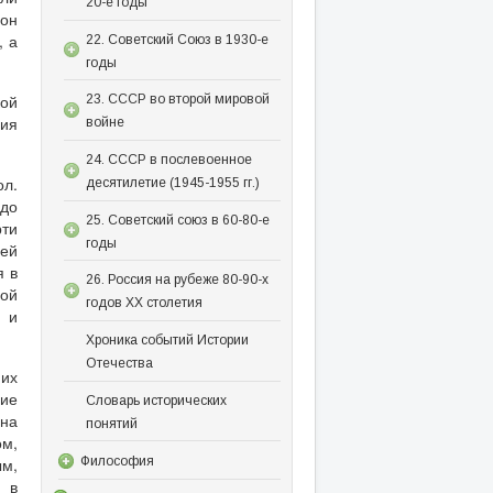
20-е годы
 он
, а
22. Советский Союз в 1930-е
годы
кой
23. СССР во второй мировой
вия
войне
24. СССР в послевоенное
ол.
десятилетие (1945-1955 гг.)
 до
25. Советский союз в 60-80-е
рти
годы
рей
я в
26. Россия на рубеже 80-90-х
ной
годов XX столетия
а и
Хроника событий Истории
Отечества
 их
шие
Словарь исторических
на
понятий
ом,
Философия
ым,
 в