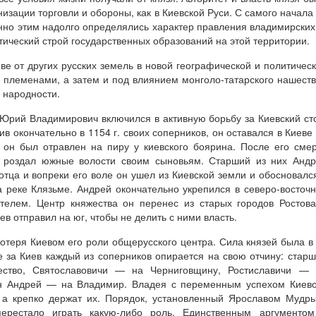
низации торговли и обороны, как в Киевской Руси. С самого начала
но этим надолго определялись характер правления владимирских
тический строй государственных образований на этой территории.
ыве от других русских земель в новой географической и политичес
 племенами, а затем и под влиянием монголо-татарского нашест
 народности.
 Юрий Владимирович включился в активную борьбу за Киевский ст
в окончательно в 1154 г. своих соперников, он оставался в Киеве
 он был отравлен на пиру у киевского боярина. После его сме
й роздал южные волости своим сыновьям. Старший из них Анд
тца и вопреки его воле он ушел из Киевской земли и обосновалс
 реке Клязьме. Андрей окончательно укрепился в северо-восточ
телем. Центр княжества он перенес из старых городов Ростов
в отправил на юг, чтобы не делить с ними власть.
потеря Киевом его роли общерусского центра. Сила князей была в
 за Киев каждый из соперников опирается на свою отчину: стар
ство, Святославовичи — на Черниговщину, Ростиславичи — 
ын Андрей — на Владимир. Владея с переменным успехом Киев
, а крепко держат их. Порядок, установленный Ярославом Мудр
перестало играть какую-либо роль. Единственным аргументом