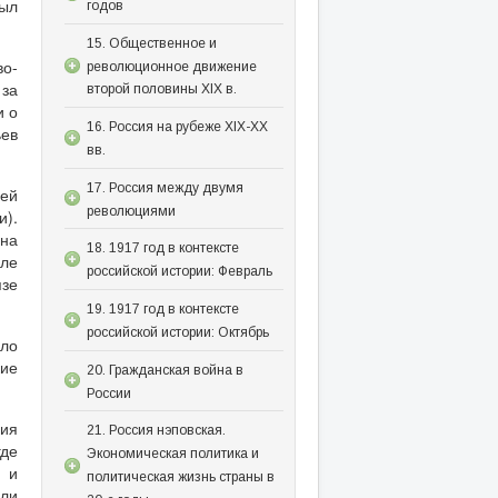
ыл
годов
15. Общественное и
о-
революционное движение
за
второй половины XIX в.
и о
16. Россия на рубеже XIX-XX
ьев
вв.
17. Россия между двумя
оей
революциями
и).
 на
18. 1917 год в контексте
мле
российской истории: Февраль
зе
19. 1917 год в контексте
российской истории: Октябрь
ыло
кие
20. Гражданская война в
России
ния
21. Россия нэповская.
где
Экономическая политика и
, и
политическая жизнь страны в
ыли