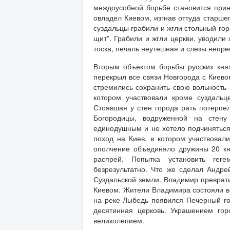
междоусобной борьбе становится принц
овладел Киевом, изгнав оттуда старш
суздальцы грабили и жгли стольный гор
щит”. Грабили и жгли церкви, уводили
тоска, печаль неутешная и слезы непре
Вторым объектом борьбы русских кня
перекрыл все связи Новгорода с Киев
стремились сохранить свою вольность 
котором участвовали кроме суздальц
Стоявшая у стен города рать потерпе
Богородицы, водруженной на стену
единодушным и не хотело подчиняться
поход на Киев, в котором участвовал
ополчение объединяло дружины 20 кня
распрей. Попытка установить гег
безрезультатно. Что же сделал Андре
Суздальской земли. Владимир преврати
Киевом. Жители Владимира состояли в
на реке Лыбедь появился Печерный гор
десятинная церковь. Украшением гор
великолепием.