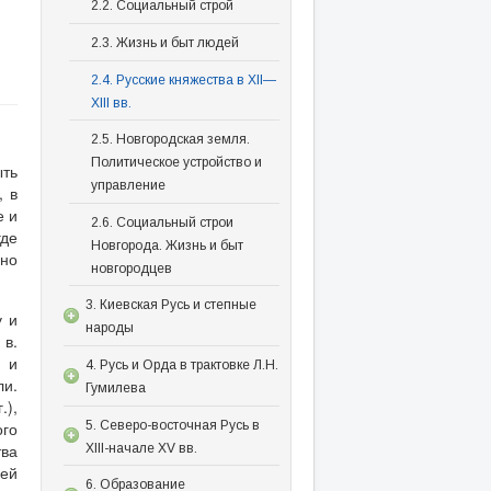
2.2. Социальный строй
2.3. Жизнь и быт людей
2.4. Русские княжества в XII—
XIII вв.
2.5. Новгородская земля.
Политическое устройство и
ыть
управление
, в
е и
2.6. Социальный строи
где
Новгорода. Жизнь и быт
ьно
новгородцев
3. Киевская Русь и степные
у и
народы
 в.
й и
4. Русь и Орда в трактовке Л.Н.
ли.
Гумилева
),
5. Северо-восточная Русь в
го
ва
XIII-начале XV вв.
ней
6. Образование