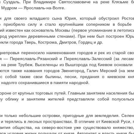
и Суздаль. При Владимире Святославовиче на реке Клязьме б
е Мудром — Ярославль-на-Волге.
 для своего младшего сына Юрия, который обустроил Ростов
о приобрело силу и стало крупнейшим соперником в борьбе 
ий известен как основатель Москвы (первое упоминание в летопис
 город укреплен деревянными стенами). При нем был построен Юр
зникли города Тверь, Кострома, Дмитров, Гордец и др.
непровья переносило наименования городов и рек из старой св
я — Переяславль-Рязанский и Переяславль-Залесский (за лесам
т на реке Трубеж. Выселенцы из Вышгорода под Киевом основали
ются также названия городов Звенигород, Галич Мерский (на зе
с собой также свои былины, песни, предания о киевском кня
, надолго сохранившиеся в памяти народной.
тороне от крупных торговых путей. Главным занятием населения б
му облику и занятиям жителей представляли собой полусельс
и только небольшие островки, пригодные для земледелия. Селе
и терялись в лесных пространствах. В отличие от Киевской Руси, 
вития общества, на северо-востоке уже существовало княжество
се условия жизни получали от князя. Авторитет и власть князя б