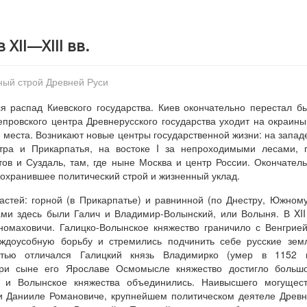
 XII—XIII вв.
ный строй Древней Руси
я распад Киевского государства. Киев окончательно перестал б
провского центра Древнерусского государства уходит на окраины
 места. Возникают новые центры государственной жизни: на запад
тра и Прикарпатья, на востоке I за непроходимыми лесами, 
ов и Суздаль, там, где ныне Москва и центр России. Окончател
сохранившее политический строй и жизненный уклад.
астей: горной (в Прикарпатье) и равнинной (по Днестру, Южном
ми здесь были Галич и Владимир-Волынский, или Волыня. В XII
омаховичи. Галицко-Волынское княжество граничило с Венгрие
ждоусобную борьбу и стремились подчинить себе русские зем
тью отличался Галицкий князь Владимирко (умер в 1152 г.
При сыне его Ярославе Осмомысле княжество достигло большо
е и Волынское княжества объединились. Наивысшего могущест
ри Данииле Романовиче, крупнейшем политическом деятеле Древ