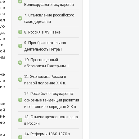
рые
Великорусского государства
л в
лся
7. Становление российского
вел
самодержавия
ную
цы,
8. Россия в XVII веке
ь в
9. Преобразовательная
го-
деятельность Петра I
кой
ним
10. Просвещенный
абсолютизм Екатерины II
аже
11. Экономика России в
ь в
первой половине XIX в.
ние
12. Российское государство:
основные тенденции развития
них
и состояние к середине XIX в.
ней
кие
13. Отмена крепостного права
ого
в России
) —
ими
14. Реформы 1860-1870-х