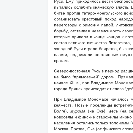
Руси. Ему приходилось вести беспрес
пытались ослабить княжескую власть. 
битве против татаро-монгольского войс
организовать крестовый поход народ
переговоры с римским папой, литовск
борьбу, отстаивая независимость своег
которые привели в конце концов к пот
состав великого княжества Литовского
западной Руси играло боярство, бывша
власти, поднимали постоянные смут
врагам.
Северо-восточная Русь в период расцве
не было “прямоезжей” дороги. Пряма
начале XII в., при Владимире Мономах
города Брянск происходит от слова “де
При Владимире Мономахе началось ма
княжеств. Новые поселенцы встрети
Волге),
мурома
(на Оке),
весь
(на се
новоселы и финские старожилы мирно у
населения остались только топонимы (
Москва, Протва, Ока (от финского слов