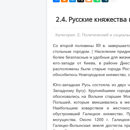
2.4. Русские княжества в
Категория:
2. Политический и социаль
Со второй половины XII в. завершаетс
стольным городом. | Население придне
более безопасные и удобные для жизни
юго-западе от Киева, в районе Днес
расположены были старые города Рост
обособилось Новгородское княжество, 
Юго-западная Русь состояла из двух ч
Западному Бугу). Крупнейшими города
обосновались на Волыни старшие Мон
Польшей, которые вмешивались в ме
Наибольшим коварством и жестокос
обустроивший Галицкое княжество. 
могущества. Около 1200 г. Галицко
Галицко-Волынская земля достигла п