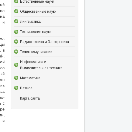
Естественные науки
рей
дня
Общественные науки
 на
н и
Лингвистика
Технические науки
ко,
Радиотехника и Электроника
дцы
, в
Телекоммуникации
ей.
той
Информатика и
ло
Вычислительная техника
вый
Математика
его
них
Разное
сь
во-
Карта сайта
ь с
ире
ми,
м и