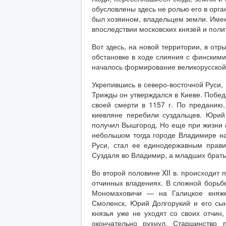
обусловлены здесь не ролью его в орга
был хозяином, владельцем земли. Имен
впоследствии московских князей и поли
Вот здесь, на новой территории, в отр
обстановке в ходе слияния с финскими
началось формирование великорусской
Укрепившись в северо-восточной Руси,
Трижды он утверждался в Киеве. Победи
своей смерти в 1157 г. По преданию,
киевляне перебили суздальцев. Юри
получил Вышгород. Но еще при жизни о
небольшом тогда городе Владимире на
Руси, стал ее единодержавным прави
Суздаля во Владимир, а младших братье
Во второй половине XII в. происходит 
отчинных владениях. В сложной борьбе
Мономаховичи — на Галицкое княже
Смоленск, Юрий Долгорукий и его с
князья уже не уходят со своих отчин
окончательно рухнул. Старшинство 