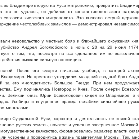
ь во Владимире вторую на Руси митрополию, превратить Владими
а это не удалось, он добился от константинопольского патриа
з согласия киевского митрополита. Это вызвало острый церков
верждение честолюбивых замыслов — демонстрировал независимо
вали недовольство у местных бояр и ближайшего окружения кня
 убийство Андрея Боголюбского в ночь с 28 на 29 июня 1174
твует о том, что, несмотря на все сделанное им по возвеличе
о действия вызвали сильную оппозицию.
овей. После его смерти началась усобица, в которой актив
и Владимира. На престоле утвердился младший сводный брат Анд
ый за его многодетность Большое Гнездо. При нем продолжае
ества. Ему подчинялись Новгород и Киев. После смерти Всевол
ми. Великий князь Юрий Всеволодович сидел во Владимире, а 
одах. Усобицы и внутренняя вражда ослабили сильнейшее русс
аро-монголами.
миро-Суздальской Руси, характер и деятельность ее князей ст
нение русских земель, начатое и успешно завершенное Москвой
 могущественное княжество, формировались характер власти княз
ыли усвоены и проводились в жизнь правителями Москвы. Так, мн