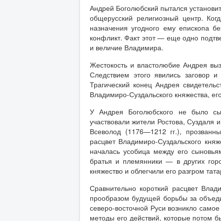
Андрей Боголюбский пытался установит
общерусский религиозный центр. Когд
назначения угодного ему епископа бе
конфликт. Факт этот — еще одно подт
и величие Владимира.
Жестокость и властолюбие Андрея выз
Следствием этого явились заговор и
Трагический конец Андрея свидетельс
Владимиро-Суздальского княжества, ег
У Андрея Боголюбского не было сын
участвовали жители Ростова, Суздаля 
Всеволод (1176—1212 гг.), прозванн
расцвет Владимиро-Суздальского княж
началась усобица между его сыновья
братья и племянники — в других гор
княжество и облегчили его разгром тат
Сравнительно короткий расцвет Влади
прообразом будущей борьбы за объеди
северо-восточной Руси возникло самое
методы его действий, которые потом б