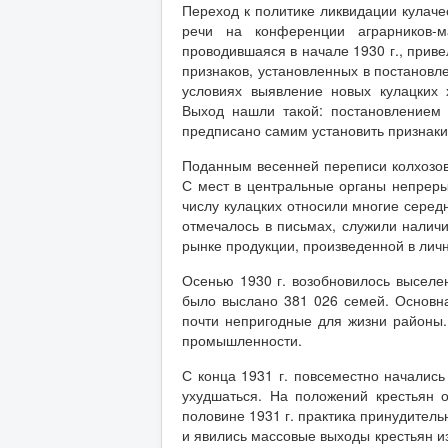
Переход к политике ликвидации кулаче
речи на конференции аграрников-ма
проводившаяся в начале 1930 г., приве
признаков, установленных в постановле
условиях выявление новых кулацких 
Выход нашли такой: постановлением
предписано самим установить признаки
Поданным весенней переписи колхозов 
С мест в центральные органы непреры
числу кулацких относили многие серед
отмечалось в письмах, служили наличи
рынке продукции, произведенной в лич
Осенью 1930 г. возобновилось выселе
было выслано 381 026 семей. Основн
почти непригодные для жизни районы
промышленности.
С конца 1931 г. повсеместно началис
ухудшаться. На положений крестьян 
половине 1931 г. практика принудитель
и явились массовые выходы крестьян из