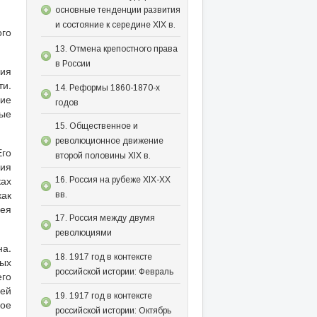
основные тенденции развития
и состояние к середине XIX в.
ого
13. Отмена крепостного права
в России
ия
ти.
14. Реформы 1860-1870-х
ние
годов
ые
15. Общественное и
революционное движение
Его
второй половины XIX в.
ия
ках
16. Россия на рубеже XIX-XX
как
вв.
ея
17. Россия между двумя
революциями
на.
18. 1917 год в контексте
ных
российской истории: Февраль
его
шей
19. 1917 год в контексте
кое
российской истории: Октябрь