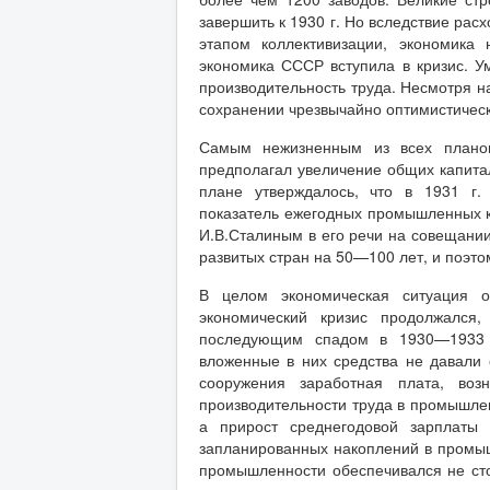
завершить к 1930 г. Но вследствие ра
этапом коллективизации, экономика 
экономика СССР вступила в кризис. 
производительность труда. Несмотря на
сохранении чрезвычайно оптимистичес
Самым нежизненным из всех планов 
предполагал увеличение общих капит
плане утверждалось, что в 1931 г
показатель ежегодных промышленных 
И.В.Сталиным в его речи на совещании
развитых стран на 50—100 лет, и поэто
В целом экономическая ситуация о
экономический кризис продолжался,
последующим спадом в 1930—1933 гг
вложенные в них средства не давали 
сооружения заработная плата, воз
производительности труда в промышлен
а прирост среднегодовой зарплаты
запланированных накоплений в промышл
промышленности обеспечивался не стол