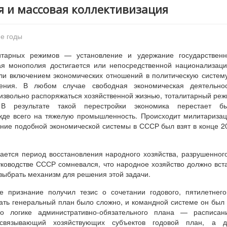
я и массовая коллективизация
-е годы
итарных режимов — установление и удержание государственн
ая монополия достигается или непосредственной национализац
и включением экономических отношений в политическую систем
ения. В любом случае свободная экономическая деятельнос
извольно распоряжаться хозяйственной жизнью, тоталитарный ре
 В результате такой перестройки экономика перестает бы
ежде всего на тяжелую промышленность. Происходит милитариза
ание подобной экономической системы в СССР был взят в конце 2
ается период восстановления народного хозяйства, разрушенног
уководстве СССР сомневался, что народное хозяйство должно вст
 выбрать механизм для решения этой задачи.
е признание получил тезис о сочетании годового, пятилетнег
ать генеральный план было сложно, и командной системе он был
 логике административно-обязательного плана — расписани
связывающий хозяйствующих субъектов годовой план, а д