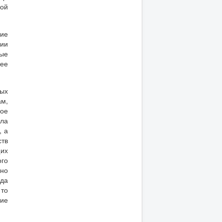
ной
шие
нии
вые
шее
ых
ам,
ное
шла
, а
ств
щих
ого
жно
уда
 то
ие