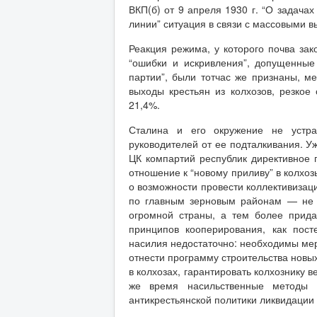
ВКП(б) от 9 апреля 1930 г. “О задача
линии” ситуация в связи с массовыми 
Реакция режима, у которого почва зак
“ошибки и искривления”, допущенные
партии”, были тотчас же признаны, 
выходы крестьян из колхозов, резкое 
21,4%.
Сталина и его окружение не устра
руководителей от ее подталкивания. У
ЦК компартий республик директивное п
отношение к “новому приливу” в колхоз
о возможности провести коллективизаци
по главным зерновым районам — не м
огромной страны, а тем более прид
принципов кооперирования, как пост
насилия недостаточно: необходимы мер
отнести программу строительства новы
в колхозах, гарантировать колхознику 
же время насильственные методы 
антикрестьянской политики ликвидации 