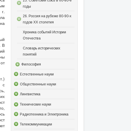
25. Советский союз в 60-80-е
вым
годы
 г.
26. Россия на рубеже 80-90-х
ала
 на
годов XX столетия
Хроника событий Истории
Отечества
ый
. В
Словарь исторических
ий
понятий
аны
 от
Философия
Естественные науки
.)
 с
Общественные науки
ь,
Лингвистика
 их
ст
Технические науки
го,
сь
Радиотехника и Электроника
ост
Телекоммуникации
чет