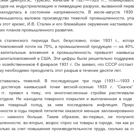
сходов на индустриализацию и ликвидацию разрухи, вызванной пер
находилась в состоянии напряженности. В июле-августе 1930
Уменьшилось валовое производство тяжелой промышленности, уп
 этот кризис, И.В. Сталин и его ближайшее окружение настаивали
ких планов промышленного развития.
сталинского периода был, безусловно, план 1931 г., котор
аловложений почти на 70%, а промышленной продукции — на 40%
. капитальные вложения в промышленность превысят наивысш
капиталовложений в США. Эти цифры были решительно поддерж
 хозяйственников 4 февраля 1931 г. Он заявил, что СССР отстает
му необходимо преодолеть этот разрыв в течение десяти лет.
ставалась тяжелой. В последующие три года (1931—1933 гг
 достигнув наивысшей точки весной-осенью 1933 г. “Скачок”
. привел к тому, что многочисленные стройки растягивалис
отдачи. Не находила товарного покрытия и выплаченная в ходе
ник товарный голод, за ним последовала инфляция. Приро
ности в годы первой пятилетки оказался меньше запланированно
 — намного больше. Таким образом, во-первых, не получило
енности; во-вторых, возрос спрос на товары в городе, так как р
ько за счет повышения производительности труда, сколько за с