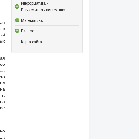
Информатика и
Вычислительная техника
Математика
ная
% в
Разное
рый
вых
Карта сайта
вая
ное
ба.
его
ния
 на
г.
эпа
ние
е —
ано
 ЦК