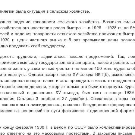
илетки была ситуация в сельском хозяйстве.
зошло падение товарности сельского хозяйства. Возникла силь
озяйственного населения росла быстро — в 1926— 1928 гг. по 5
ителей и падения товарности сельского хозяйства произошел быст
 1930 г. цены частного рынка в 5 раз превышали цены плано
дно продавать хлеб государству.
долеть трудности, выдвигалось немало предложений. Так, ле
 применив всю силу государственного аппарата, повести решитель
венно изъять у зажиточных крестьян не менее 150 млн. пудов хле
 отвергнуты. Однако вскоре после XV съезда ВКП(б), исключивш
алин сделал поворот влево и стал проводить в жизнь те предложе
точных слоев деревни, которые только что были отвергнуты. Курс
бозначенный в решениях XV съезда, был взят в конце 1929 
упления Сталина 3 ноября и 27 декабря). Созданная в годы н
а окончательно ликвидирована, началось безудержное форсирова
и массовых репрессий по пути фактически к единственной форм
к концу февраля 1930 г. в целом по СССР было коллективизиров
ство ответило на это массовыми протестами. В закрытом письме