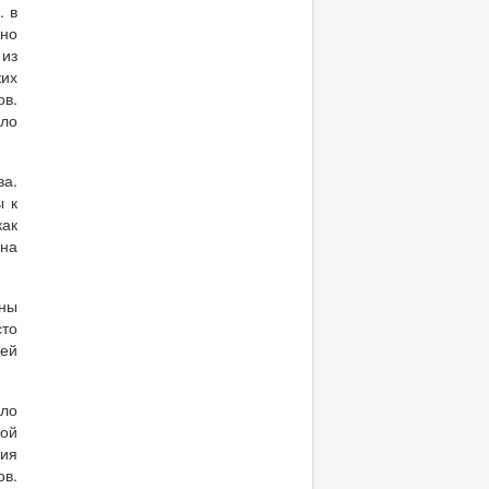
. в
но
 из
ких
ов.
ло
ва.
ы к
как
 на
оны
сто
щей
ало
рой
вия
ов.