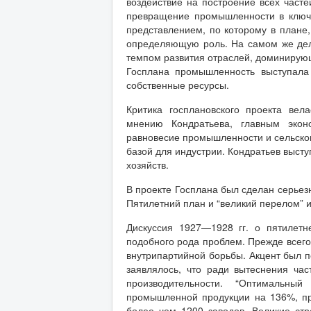
воздействие на построение всех часте
превращение промышленности в ключе
представлением, по которому в план
определяющую роль. На самом же де
темпом развития отраслей, доминирующ
Госплана промышленность выступала
собственные ресурсы.
Критика госплановского проекта вел
мнению Кондратьева, главным экон
равновесие промышленности и сельског
базой для индустрии. Кондратьев выст
хозяйств.
В проекте Госплана был сделан серье
Пятилетний план и “великий перелом” 
Дискуссия 1927—1928 гг. о пятилет
подобного рода проблем. Прежде всего
внутрипартийной борьбы. Акцент был 
заявлялось, что ради вытеснения ча
производительности. “Оптимальны
промышленной продукции на 136%, пр
более чем 1200 заводов. Великие стр