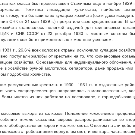
ства как класса был провозглашен Сталиным еще в ноябре 1929 г
рксистов. Политика ликвидации кулачества, наиболее актив
ла к тому, что большинство кулацких хозяйств (если даже исходить
нии СНК от 21 мая 1929 г.) прекратили свое существование. В та
хозяйств становилось нелегкой задачей для финансовых орган
 ЦИК и СНК СССР от 23 декабря 1930 г. местным советам бы
 кулацких хозяйств применительно к местным условиям.
1931 г., 26,6% всех колхозов страны исключили кулацкие хозяйст
вно поступали жалобы от крестьян на то, что финансовые орган
няцкие хозяйства. Основаниями для индивидуального обложения, 
е в хозяйстве ручной молотилки, сепаратора, даже продажа ими
ном подсобном хозяйстве.
ние раскулаченных крестьян: в 1930—1931 гг. в отдаленные рай
ая часть спецпереселенцев направлялась в малонаселенные, ча
. Большинство из них работали на лесоповале, в горнодобываю
ь массовые выходы из колхозов. Положение колхозников продолж
особенно тяжело сказались широко распространившаяся во вто
ного обобществления коров и мелкого скота. Ответом на эти дейст
 колхозов с требованиями вернуть им скот, инвентарь, часть посев