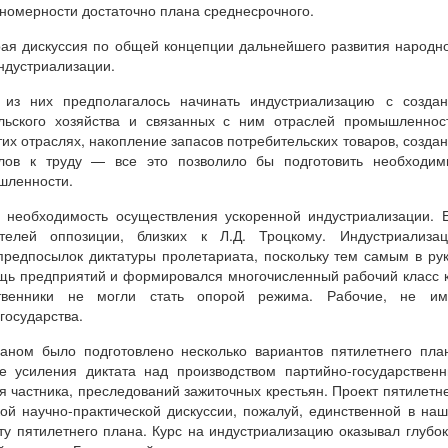
номерности достаточно плана среднесрочного.
рая дискуссия по общей концепции дальнейшего развития народн
индустриализации.
из них предполагалось начинать индустриализацию с создан
льского хозяйства и связанных с ним отраслей промышленнос
тих отраслях, накопление запасов потребительских товаров, созда
лов к труду — все это позволило бы подготовить необходим
шленности.
 необходимость осуществления ускоренной индустриализации. 
елей оппозиции, близких к Л.Д. Троцкому. Индустриализац
предпосылок диктатуры пролетариата, поскольку тем самым в ру
ощь предприятий и формировался многочисленный рабочий класс 
ственники не могли стать опорой режима. Рабочие, не им
государства.
ланом было подготовлено несколько вариантов пятилетнего пла
 усиления диктата над производством партийно-государствен
я частника, преследований зажиточных крестьян. Проект пятилетн
ой научно-практической дискуссии, пожалуй, единственной в на
ту пятилетнего плана. Курс на индустриализацию оказывал глубо