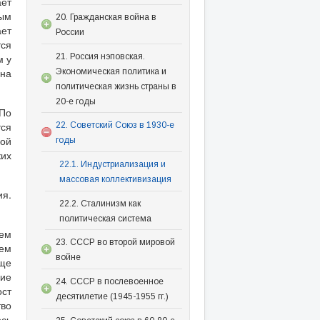
ает
ным
20. Гражданская война в
ает
России
тся
21. Россия нэповская.
м у
на
Экономическая политика и
политическая жизнь страны в
20-е годы
 По
ся
22. Советский Союз в 1930-е
ной
годы
ких
22.1. Индустриализация и
массовая коллективизация
ия.
22.2. Сталинизм как
политическая система
ием
23. СССР во второй мировой
ием
войне
аще
ние
24. СССР в послевоенное
ст
десятилетие (1945-1955 гг.)
тво
ось