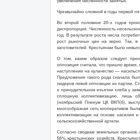
увеличения численности занятых.
Чрезвычайно сложной в годы первой пят
Во второй половине 20-х годов прои
диспропорция. Численность несельскох
год. В результате роста числа потреб
рост рыночных цен на зерно. Так, в
заготовителей. Крестьянам было невыго
О том, каким образом следует прео
оппозиция считала, что пришло время,
наступление на кулачество — насильст
Предложения такого рода сначала были
лидеров левой оппозиции из партии, Ст
о принудительном изъятии хлеба у зажи
сплошную коллективизацию, лишь о
(ноябрьский Пленум ЦК ВКП(б), выст
многообразная сеть кооперативов был
коллективизации на основе насилия 
сельскохозяйственной артели.
Согласно сводкам земельных органов, 
56% крестьянских хозяйств. Крестьян