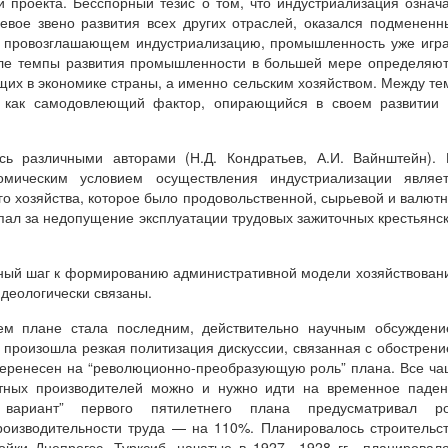
й проекта. Бесспорный тезис о том, что индустриализация означ
вое звено развития всех других отраслей, оказался подменен
е, провозглашающем индустриализацию, промышленность уже игр
ле темпы развития промышленности в большей мере определяю
их в экономике страны, а именно сельским хозяйством. Между те
 как самодовлеющий фактор, опирающийся в своем развитии 
ась различными авторами (Н.Д. Кондратьев, А.И. Вайнштейн).
омическим условием осуществления индустриализации являет
о хозяйства, которое было продовольственной, сырьевой и валют
упал за недопущение эксплуатации трудовых зажиточных крестьянс
зный шаг к формированию административной модели хозяйствован
идеологически связаны.
нем плане стала последним, действительно научным обсужден
 произошла резкая политизация дискуссии, связанная с обострен
перенесен на “революционно-преобразующую роль” плана. Все ч
стных производителей можно и нужно идти на временное паде
й вариант” первого пятилетнего плана предусматривал ро
оизводительности труда — на 110%. Планировалось строительс
ойки Днепрогэс, Турксиб, начатые в 1927—1928 гг., планировал