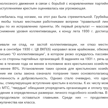
х колхозного движения в связи с борьбой с искривлениями партий
выступлениями крестьян оценивалась как угрожающая.
олебалась под ногами, на этот раз была стремительной. Грубей
 якобы только местными работниками вопреки “правильной ли
меры по их исправлению приняты. Их первый результат — массо
снижение уровня коллективизации, к концу лета 1930 г. достиг
ивали ни спад, ни застой коллективизации, ни отказ местн
же в сентябре 1930 г. ЦК ВКП(б) направил всем крайкомам, обком
исьмо “О коллективизации”, в котором резко осуждалось пассив
ы со стороны партийных организаций. В заданиях на 1931 г. речь 
ю в течение года не менее в половине всех крестьянских хозяйств
енее 80%. Установление таких сроков для крестьянских хозяй
ание им силы закона означало попрание таких основополагаю
епенность и добровольность. Однако стало очевидно, что одн
ы, стимулирующие вступление крестьян в колхозы. К их числу мо
х МТС, “твердые” обещания упорядочить организацию и оплату тр
ведение в определенных размерах личного подсобного хозяйства. В
продолжали оставаться главными. Среди них — продолжен
кулачества как класса.