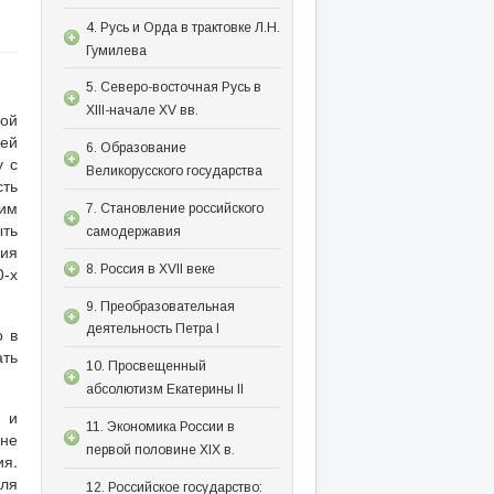
4. Русь и Орда в трактовке Л.Н.
Гумилева
5. Северо-восточная Русь в
XIII-начале XV вв.
ой
ией
6. Образование
у с
Великорусского государства
ть
жим
7. Становление российского
ть
самодержавия
ция
8. Россия в XVII веке
0-х
9. Преобразовательная
деятельность Петра I
о в
ать
10. Просвещенный
абсолютизм Екатерины II
о и
11. Экономика России в
 не
первой половине XIX в.
я.
ля
12. Российское государство: