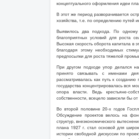
концептуального оформления идеи пла
В этот же период разворачивается ост
хозяйства, т.е. по определению путей 
Выявилось два подхода. По одному 
благоприятных условий для роста се
Высокая скорость оборота капитала в э
благодаря этому необходимых стиму
предпосылки для роста тяжелой промы
При другом подходе упор делался на
принято связывать с именами деят
рассматривалась как путь к созданию 
государства концентрировалась вся м
опора власти. Ведь крестьяне-соб
собственности, всецело зависели бы от 
Во второй половине 20-х годов Госп
Обсуждение проектов велось на фоне
структур, внеэкономического вытеснени
плана 1927 г. стал основой для широк
истории свободной дискуссии по проек