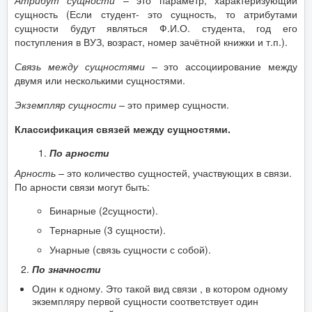
Атрибут сущности
– это параметр, характеризующий
сущность (Если студент- это сущность, то атрибутами
сущности будут являться Ф.И.О. студента, год его
поступления в ВУЗ, возраст, номер зачётной книжки и т.п.).
Связь между сущностями –
это ассоциирование между
двумя или несколькими сущностями.
Экземпляр сущности –
это пример сущности.
Классификация связей между сущностями.
По арности
Арность –
это количество сущностей, участвующих в связи.
По арности связи могут быть:
Бинарные (2сущности).
Тернарные (3 сущности).
Унарные (связь сущности с собой).
По значности
Один к одному. Это такой вид связи , в котором одному
экземпляру первой сущности соответствует один