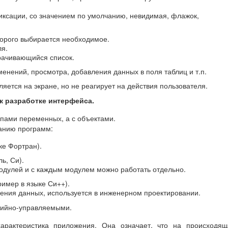
иксации, со значением по умолчанию, невидимая, флажок,
оторого выбирается необходимое.
ля.
рачивающийся список.
менений, просмотра, добавления данных в поля таблиц и т.п.
ляется на экране, но не реагирует на действия пользователя.
к разработке интерфейса.
пами переменных, а с объектами.
санию программ:
ке Фортран).
ь, Си).
одулей и с каждым модулем можно работать отдельно.
ример в языке Си++).
ения данных, используется в инженерном проектировании.
тийно-управляемыми.
характеристика приложения. Она означает, что на происходя