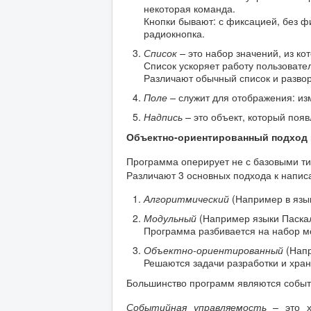
некоторая команда.
Кнопки бывают: с фиксацией, без ф
радиокнопка.
Список –
это набор значений, из к
Список ускоряет работу пользовате
Различают обычный список и разво
Поле –
служит для отображения: из
Надпись –
это объект, который появ
Объектно-ориентированный подход
Программа оперирует не с базовыми ти
Различают 3 основных подхода к напи
Алгоритмический
(Например в язы
Модульный
(Например языки Паскал
Программа разбивается на набор м
Объектно-ориентированный
(Нап
Решаются задачи разработки и хран
Большинство программ являются собы
Событийная управляемость –
это 