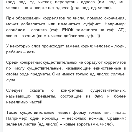
(род. пад. ед. числа); перепутаны адреса (им. пад. мн.
числа) – на конверте нет адреса (род. пад. ед. числа).
При образовании коррелятов по числу, помимо окончания,
может добавляться или изменяться суффикс. Например:
слон
ёнок
- слонята (суф.
ЁНОК
заменился на суф. АТ);
звено – звен
ья
(во мн. числе добавился суф. [j])
У некоторых слов происходит замена корня: человек – люди,
ребёнок – дети.
Среди конкретных существительных не образуют коррелятов
по числу существительные, называющие единственные в
своём роде предметы. Они имеют только ед. число:
солнце,
луна
.
Следует сказать о конкретных существительных,
называющих предметы, состоящие из
двух
и
более
неделимых частей.
Такие существительные имеют форму только мн. числа.
Например: одни ножницы – несколько ножниц. Сравним:
зелёная листва (ед. число) – новые ворота (мн. число).