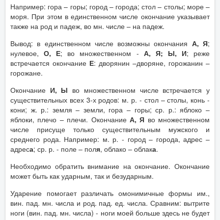
Например: гора – горы; город – города; стол – столы; море –
моря. При этом в единственном числе окончание указывает
также на род и падеж, во мн. числе – на падеж.
Вывод: в единственном числе возможны окончания
А, Я
;
нулевое,
О, Е
; во множественном -
А, Я; Ы, И
; реже
встречается окончание
Е
: дворянин –дворяне, горожанин –
горожане.
Окончание
И, Ы
во множественном числе встречается у
существительных всех 3-х родов: м. р. - стол – столы, конь -
кони; ж. р.: земля – земли, гора – горы; ср. р.: яблоко –
яблоки, плечо – плечи. Окончание
А, Я
во множественном
числе присуще только существительным мужского и
среднего рода. Например: м. р. - город – города, адрес –
адрес
а
; ср. р. - поле – пол
я
, облако – облак
а
.
Необходимо обратить внимание на окончание. Окончание
может быть как ударным, так и безударным.
Ударение помогает различать омонимичные формы им.,
вин. пад. мн. числа и род. пад. ед. числа. Сравним: вытрите
ноги (вин. пад. мн. числа) - ноги моей больше здесь не будет