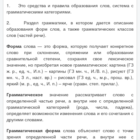
1. Это средства и правила образования слов, система с
грамматическими категориями.
2. Раздел грамматики, в котором дается описание
образования форм слов, а также грамматических классов
слов (частей речи).
Форма
слова — это форма, которую получает конкретное
слово при склонении, спряжении или образовании
сравнительной степени, сохраняя свое лексическое
значение, но приобретая новое грамматическое: картина (ГЗ
ж. р., ед. ч., И.п.) – картины (ГЗ мн. ч., И./В. п.), рисуют (ГЗ
мн. ч., 3 л., наст. вр.) – рисовал (ГЗ ед. ч., м.р., прош. вр.),
яркий (м. р., ед. ч., И. п.) – ярче (сравн. степ. прилаг.).
Грамматическое
значение рассматривает слово с
определенной частью речи, а внутри нее с определенной
грамматической категорией (рода, числа, падежа),
определяет возможности изменения слова и его сочетания с
другими словами.
Грамматическая форма
слова объясняет слово с точки
зрения определенной части речи, а внутри нее с