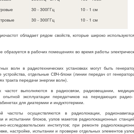
тровые
30 - 300ГГц
10 - 1 см
тровые
30 - 300ГГц
10 - 1 см
иочастот обладает рядом свойств, которые широко используютс
е образуется в рабочих помещениях во время работы электричес
тных волн в радиотехнических установках могут быть генерат
 устройства, отдельные СВЧ-блоки (линии передач от генератор
ях тракта передачи энергии волн).
х частот выполняются в радиосвязи, радиовещании, медицин
и опытной эксплуатации передатчиков на передающих радио-
кабинетах для диатермии и индуктотермии.
й частоты осуществляются в радиолокации, радионавигаци
ки и испытании блоков, узлов макетов радиолокационных станци
чно-исследовательских институтов; при ремонте радиолокацион
овке, настройке, испытании и проверке отдельных элементов узло