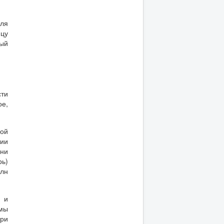
оля
цу
ный
ти
е,
ой
нии
ани
рь)
олн
х и
рмы
При