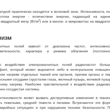
турой практически находятся в волновой зоне. Интенсивность п
потока энергии - количеством энергии, падающей на едини
2
 квадратный метр (Вт/м
) или в милли- и микроваттах на квадрат
анизм
нитных полей зависит от диапазона частот, интенсивнос
лжительности, характера и режима облучения (постоянно
о воздействия электромагнитных полей радиочастот больш
ффект, который может выразится либо в интегральном повыше
ном нагреве отдельных тканей или органов, причем органы и тк
сными сосудами (хрусталик глаза, желчный пузырь, мочевой пузы
ьному нагреву. Наиболее чувствительной к воздействию радиов
чно-сосудистая системы.
нтенсивности может вызвать деструктивные изменения в тканя
ть тяжелыми, средней тяжести и легкими. Встречаются эти фо
аварийных ситуациях и при нарушении техники безопасности. 