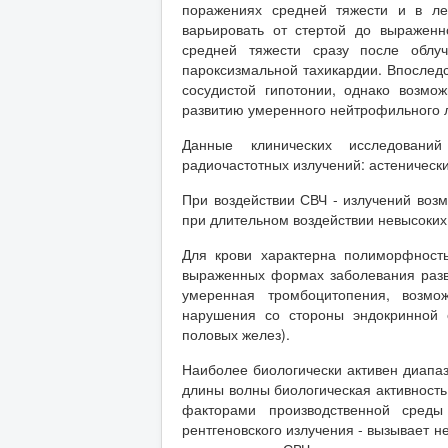
поражениях средней тяжести и в ле
варьировать от стертой до выражен
средней тяжести сразу после облу
пароксизмальной тахикардии. Впослед
сосудистой гипотонии, однако возмо
развитию умеренного нейтрофильного 
Данные клинических исследовани
радиочастотных излучений: астеническ
При воздействии СВЧ - излучений возм
при длительном воздействии невысоких
Для крови характерна полиморфность
выраженных формах заболевания разв
умеренная тромбоцитопения, возмо
нарушения со стороны эндокринной 
половых желез).
Наиболее биологически активен диапаз
длины волны биологическая активность
факторами производственной среды
рентгеновского излучения - вызывает н