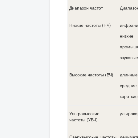
Диапазон частот
Диапазо
Низкие частоты (НЧ)
инфрани
низкие
промыш
звуковые
Высокие частоты (ВЧ)
длинные
средние
короткие
Ультравысокие
ультрако
частоты (УВЧ)
Сверхвысокие частоты
децимет