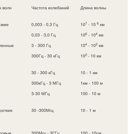
н волн
Частота колебаний
Длина волны
7
6
зкие
0,003 - 0,3 Гц
10
- 10
км
6
4
0,03 - 3,0 Гц
10
- 10
км
4
2
ленные
3 - 300 Гц
10
- 10
км
2
300Гц - 30 кГц
10
- 10 км
30 - 300 кГц
10 - 1 км
300кГц - 3 МГц
1км - 100 м
3-30 МГц
100 - 10 м
роткие
30 -300Мгц
10 - 1 м
ровые
300Мгц - 3ГГц
100 - 10см