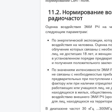
нормировании СВЧ - поля.
11.2. Нормирование во
радиочастот
Оценка воздействия ЭМИ РЧ на чел
следующим параметрам:
По энергетической экспозиции, ко
воздействия на человека. Оценка п
облучение которых связаны с необ
лиц, не достигших 18 лет, и женщи
в установленном порядке предвари
и получения положительного заключ
По значениям интенсивности ЭМИ РЧ
не связаны с необходимостью преб
предварительных при поступлении 
фактору или при наличии отрицател
работающих или учащихся лиц, не д
находящихся в жилых, общественн
воздействию внешнего ЭМИ РЧ (кро
для лиц, находящихся на территори
В диапазоне частот 30 кГц ...300М