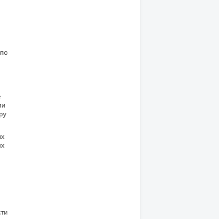
я
по
е
ми
ру
ых
их
сти