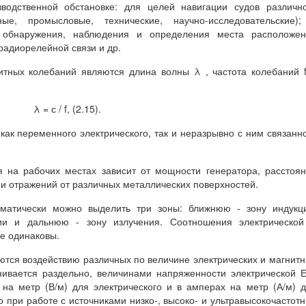
водственной обстановке: для целей навигации судов различн
тные, промысловые, технические, научно-исследовательские)
я обнаружения, наблюдения и определения места расположен
 радиорелейной связи и др.
тных колебаний являются длина волны λ , частота колебаний 
λ = с / f, (2.15).
как переменного электрического, так и неразрывно с ним связанн
я на рабочих местах зависит от мощности генератора, расстоя
 и отражений от различных металлических поверхностей.
ематически можно выделить три зоны: ближнюю - зону индукц
ии и дальнюю - зону излучения. Соотношения электрической
не одинаковы.
тся воздействию различных по величине электрических и магнит
нивается раздельно, величинами напряженности электрической 
на метр (В/м) для электрического и в амперах на метр (А/м) 
 при работе с источниками низко-, высоко- и ультравысокочастот