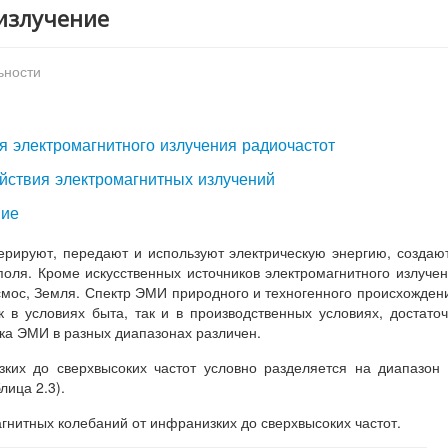
излучение
ьности
я электромагнитного излучения радиочастот
ействия электромагнитных излучений
ние
ерируют, передают и используют электрическую энергию, создаю
оля. Кроме искусственных источников электромагнитного излуче
смос, Земля. Спектр ЭМИ природного и техногенного происхожден
 в условиях быта, так и в производственных условиях, достато
ека ЭМИ в разных диапазонах различен.
зких до сверхвысоких частот условно разделяется на диапазон
лица 2.3).
агнитных колебаний от инфранизких до сверхвысоких частот.