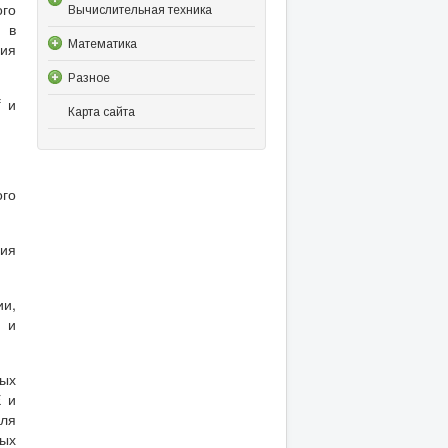
ого
Вычислительная техника
; в
Математика
ия
Разное
f и
Карта сайта
ого
ния
ии,
 и
ных
Е и
для
ных