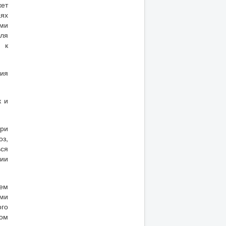
жет
аях
ми
для
м к
ия
к и
При
оз,
ся
ии
ием
ими
го
ком