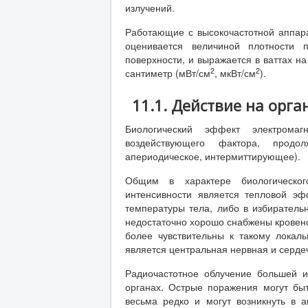
излучений.
Работающие с высокочастотной аппара
оценивается величиной плотности 
поверхности, и выражается в ваттах на
2
2
сантиметр (мВт/см
, мкВт/см
).
11.1. Действие на орг
Биологический эффект электромаг
воздействующего фактора, продо
апериодическое, интермиттирующее).
Общим в характере биологическог
интенсивности является тепловой э
температуры тела, либо в избиратель
недостаточно хорошо снабжены кровено
более чувствительны к такому локал
является центральная нервная и серде
Радиочастотное облучение большей и
органах. Острые поражения могут бы
весьма редко и могут возникнуть в 