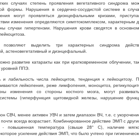
гких случаях степень проявления вегетативного синдрома мо
ной формы. Нарушения в сердечно-сосудистой системе в случ
чения могут проявляться диэнцефальными кризами, приступа
ствии изменения определяются симптокомплексом, характерным 
жны случаи гипертензии. Нарушения крови сводятся в основно
лейкоцитоза.
й позволяют выделить три характерных синдрома действ
ий, астеновегетативный и диэнцефальный.
ожно развитие катаракты как при кратковременном облучении, та
 уровней ППЭ.
 и лабильность числа лейкоцитов, тенденция к лейкоцитозу. 
иваются лейкопения, реже лимфопения, моноцитоз, ретикулоцит
жны изменения со стороны костного мозга, могут развивать
системы (гиперфункция щитовидной железы, нарушение функц
он СВЧ, менее активен УВЧ и затем диапазон ВЧ, т.е. с укорочен
 почти всегда возрастает. Комбинированное действие ЭМП с друг
 - повышенная температура (свыше 28° С), наличие мягко
екоторое усиление действия ЭМП, что было учтено при гигиеничес