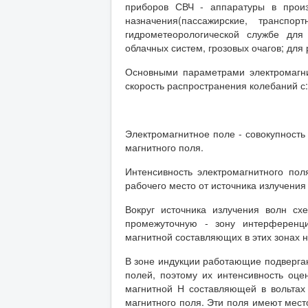
приборов СВЧ - аппаратуры в произ
назначения(пассажирские, транспор
гидрометеорологической службе дл
облачных систем, грозовых очагов; для
Основными параметрами электромагни
скорость распространения колебаний с:
Электромагнитное поле - совокупность 
магнитного поля.
Интенсивность электромагнитного пол
рабочего место от источника излучения
Вокруг источника излучения волн сх
промежуточную - зону интерференц
магнитной составляющих в этих зонах 
В зоне индукции работающие подвергаю
полей, поэтому их интенсивность оце
магнитной Н составляющей в вольтах 
магнитного поля. Эти поля имеют место