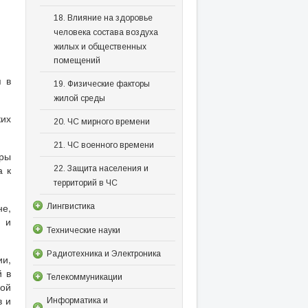
18. Влияние на здоровье
человека состава воздуха
жилых и общественных
помещений
я в
19. Физические факторы
жилой среды
ких
20. ЧС мирного времени
21. ЧС военного времени
оры
а к
22. Защита населения и
территорий в ЧС
е,
Лингвистика
 и
Технические науки
Радиотехника и Электроника
и,
й в
Телекоммуникации
ной
в и
Информатика и