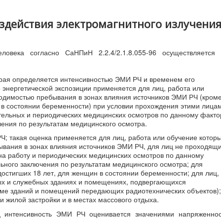
здействия электромагнитного излучени
овека согласно СаНПиН 2.2.4/2.1.8.055-96 осуществляется 
торая определяется интенсивностью ЭМИ РЧ и временем его
о энергетической экспозиции применяется для лиц, работа или
ходимостью пребывания в зонах влияния источников ЭМИ РЧ (кром
н в состоянии беременности) при условии прохождения этими лица
тельных и периодических медицинских осмотров по данному факто
ения по результатам медицинского осмотра.
; такая оценка применяется для лиц, работа или обучение котор
ывания в зонах влияния источников ЭМИ РЧ, для лиц не проходящ
на работу и периодических медицинских осмотров по данному
ьного заключения по результатам медицинского осмотра; для
остигших 18 лет, для женщин в состоянии беременности; для лиц,
ых и служебных зданиях и помещениях, подвергающихся
ме зданий и помещений передающих радиотехнических объектов);
и жилой застройки и в местах массового отдыха.
Гц интенсивность ЭМИ РЧ оценивается значениями напряженно