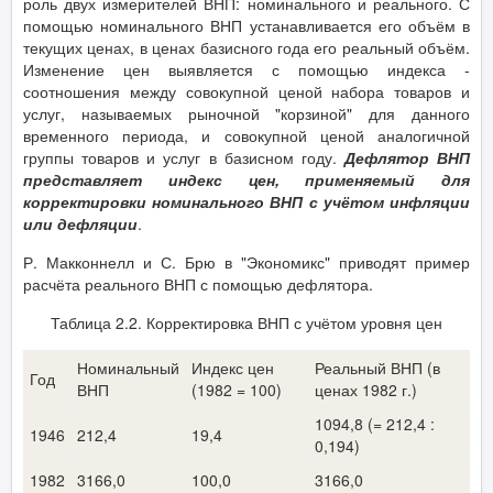
роль двух измерителей ВНП: номинального и реального. С
помощью номинального ВНП устанавливается его объём в
текущих ценах, в ценах базисного года его реальный объём.
Изменение цен выявляется с помощью индекса -
соотношения между совокупной ценой набора товаров и
услуг, называемых рыночной "корзиной" для данного
временного периода, и совокупной ценой аналогичной
группы товаров и услуг в базисном году.
Дефлятор ВНП
представляет индекс цен, применяемый для
корректировки номинального ВНП с учётом инфляции
или дефляции
.
Р. Макконнелл и С. Брю в "Экономикс" приводят пример
расчёта реального ВНП с помощью дефлятора.
Таблица 2.2. Корректировка ВНП с учётом уровня цен
Номинальный
Индекс цен
Реальный ВНП (в
Год
ВНП
(1982 = 100)
ценах 1982 г.)
1094,8 (= 212,4 :
1946
212,4
19,4
0,194)
1982
3166,0
100,0
3166,0