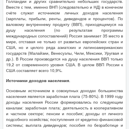
Голландии и других сравнительно небольших государств.
Вместе с тем, именно ВНП (следовательно и НД) в конечном
счёте служат источником личных доходов населения
(зарплаты, прибыли, ренты, дивидендов и процентов). По
валовому внутреннему продукту (ВВП), приходящемуся на
душу населения (по результатам программы
международных сопоставлений) Россия занимает 35 место в
мире, отставая не только от развитых европейских стран и
США, но и целого ряда азиатских и латиноамериканских
государств (Малайзии, Венесуэлы, Чили, Мексики, Уругвая и
др.). В России производится на душу населения ВВП только
19,2 от современного уровня США. В целом ВВП России к
США составляет всего 10,9%.
Источники доходов населения
.
Основным источником в совокупных доходах большинства
населения является заработная плата (75-80%). В 1999 году
доходы населения России формировались по следующим
каналам: заработная плата; деятельность в кооперативном
и частном секторе; пенсии и пособия; доходы от личного
подсобного хозяйства; поступления от кредитно-финансовой
системы; выплата дивидендов; пособия по безработице и