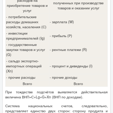
расходов на
полученных при производстве
приобретение товаров и
товаров и оказании услуг
услуг
- потребительские
расходы домашних
- зарплата (W)
хозяйств, населения (С)
- инвестиции
- прибыль (Р)
предпринимателей (Ig)
- государственные
закупки товаров и услуг
- рентные платежи (R)
(G)
- сальдо экспортно-
импортных операций
- процент и дивиденды (I)
(Xn)
- прочие расходы
- прочие доходы
Всего
Всего
При тождестве подсчётов выявляется действительная
величина ВНП=С+Lg+G+Xn (ВНП по доходам).
Система национальных счетов, следовательно,
представляет единство двух сторон: сторону продукта и