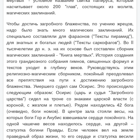
мертвых" - условное название свитка папируса, который
насчитывает около 200 "глав", состоящих из молитв,
магических заклинаний.
Чтобы достичь загробного блаженства, по учению жрецов,
надо было знать много магических заклинаний. Их
специально составляли для фараонов ("Тексты пирамид"),
для знатных и богатых людей ("Тексты саркофагов"). Во II
тысячелетии до н. э. на их основе был составлен сборник
магических заклинаний - "Книга мертвых". История создания
этого грандиозного собрания гимнов, священных формул и
текстов уходит в глубину веков. Руководствуясь этим
религиозно-магическим сборником, покойный преодолевал
все препятствия на пути к достижению загробного
блаженства. Умершего судил сам Осирис. Это происходило
следующим образом: Осирис (царь и судья "Загробного
царства") сидел на троне со знаками царской власти (с
короной, с жезлом и плетью). Рядом находились 42 бога
(очевидно, боги номов). В центре зала стояли весы, на
которых боги Гор и Анубис взвешивали сердце покойного. На
одной чашечке весов находилось сердце, на другой –
статуэтка богини Правды. Если человек вел на земле
праведный образ жизни, то его сердце и статуэтка весили