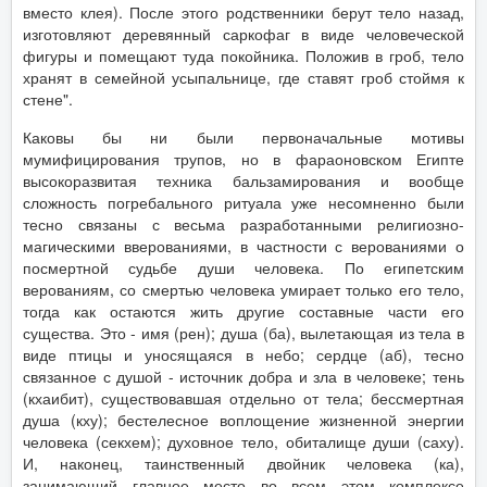
вместо клея). После этого родственники берут тело назад,
изготовляют деревянный саркофаг в виде человеческой
фигуры и помещают туда покойника. Положив в гроб, тело
хранят в семейной усыпальнице, где ставят гроб стоймя к
стене".
Каковы бы ни были первоначальные мотивы
мумифицирования трупов, но в фараоновском Египте
высокоразвитая техника бальзамирования и вообще
сложность погребального ритуала уже несомненно были
тесно связаны с весьма разработанными религиозно-
магическими вверованиями, в частности с верованиями о
посмертной судьбе души человека. По египетским
верованиям, со смертью человека умирает только его тело,
тогда как остаются жить другие составные части его
существа. Это - имя (рен); душа (ба), вылетающая из тела в
виде птицы и уносящаяся в небо; сердце (аб), тесно
связанное с душой - источник добра и зла в человеке; тень
(кхаибит), существовавшая отдельно от тела; бессмертная
душа (кху); бестелесное воплощение жизненной энергии
человека (секхем); духовное тело, обиталище души (саху).
И, наконец, таинственный двойник человека (ка),
занимающий главное место во всем этом комплексе