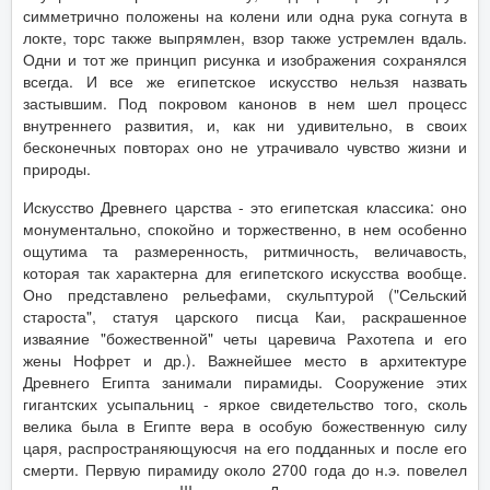
симметрично положены на колени или одна рука согнута в
локте, торс также выпрямлен, взор также устремлен вдаль.
Одни и тот же принцип рисунка и изображения сохранялся
всегда. И все же египетское искусство нельзя назвать
застывшим. Под покровом канонов в нем шел процесс
внутреннего развития, и, как ни удивительно, в своих
бесконечных повторах оно не утрачивало чувство жизни и
природы.
Искусство Древнего царства - это египетская классика: оно
монументально, спокойно и торжественно, в нем особенно
ощутима та размеренность, ритмичность, величавость,
которая так характерна для египетского искусства вообще.
Оно представлено рельефами, скульптурой ("Сельский
староста", статуя царского писца Каи, раскрашенное
изваяние "божественной" четы царевича Рахотепа и его
жены Нофрет и др.). Важнейшее место в архитектуре
Древнего Египта занимали пирамиды. Сооружение этих
гигантских усыпальниц - яркое свидетельство того, сколь
велика была в Египте вера в особую божественную силу
царя, распространяющуюсчя на его подданных и после его
смерти. Первую пирамиду около 2700 года до н.э. повелел