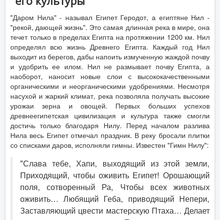
его культуры
"Даром Нила" - называл Египет Геродот, а египтяне Нил -
"рекой, дающей жизнь". Это самая длинная река в мире, она
течет только в пределах Египта на протяжении 1200 км. Нил
определял всю жизнь Древнего Египта. Каждый год Нил
выходит из берегов, дабы напоить измученную жаждой почву
и удобрить ее илом. Нил не размывает почву Египта, а
наоборот, наносит новые слои с высококачественными
органическими и неорганическими удобрениями. Несмотря
насухой и жаркий климат, река позволяла получать высокие
урожаи зерна и овощей. Первых больших успехов
древнеегипетская цивилизация и культура также смогли
достичь только благодаря Нилу. Перед началом разлива
Нила весь Египет отмечал праздник. В реку бросали плитки
со списками даров, исполняли гимны. Известен "Гимн Нилу":
"Слава тебе, Хапи, выходящий из этой земли,
Приходящий, чтобы оживить Египет! Орошающий
поля, сотворенный Ра, Чтобы всех животных
оживить… Любящий Геба, приводящий Непери,
Заставляющий цвести мастерскую Птаха… Делает