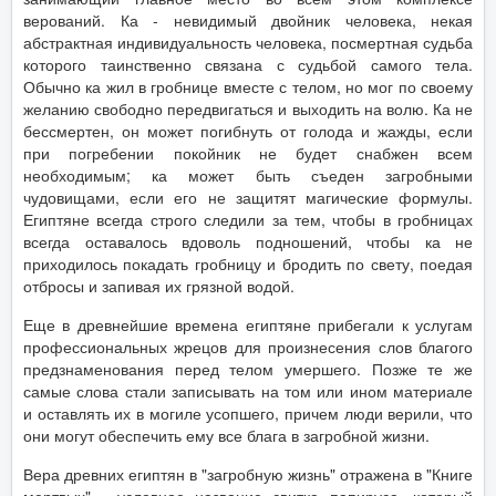
верований. Ка - невидимый двойник человека, некая
абстрактная индивидуальность человека, посмертная судьба
которого таинственно связана с судьбой самого тела.
Обычно ка жил в гробнице вместе с телом, но мог по своему
желанию свободно передвигаться и выходить на волю. Ка не
бессмертен, он может погибнуть от голода и жажды, если
при погребении покойник не будет снабжен всем
необходимым; ка может быть съеден загробными
чудовищами, если его не защитят магические формулы.
Египтяне всегда строго следили за тем, чтобы в гробницах
всегда оставалось вдоволь подношений, чтобы ка не
приходилось покадать гробницу и бродить по свету, поедая
отбросы и запивая их грязной водой.
Еще в древнейшие времена египтяне прибегали к услугам
профессиональных жрецов для произнесения слов благого
предзнаменования перед телом умершего. Позже те же
самые слова стали записывать на том или ином материале
и оставлять их в могиле усопшего, причем люди верили, что
они могут обеспечить ему все блага в загробной жизни.
Вера древних египтян в "загробную жизнь" отражена в "Книге