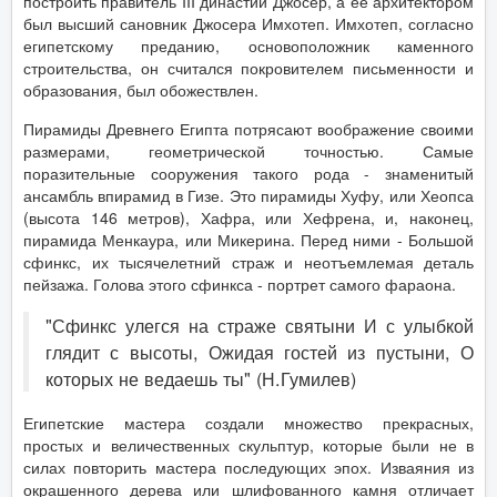
построить правитель III династии Джосер, а ее архитектором
был высший сановник Джосера Имхотеп. Имхотеп, согласно
египетскому преданию, основоположник каменного
строительства, он считался покровителем письменности и
образования, был обожествлен.
Пирамиды Древнего Египта потрясают воображение своими
размерами, геометрической точностью. Самые
поразительные сооружения такого рода - знаменитый
ансамбль впирамид в Гизе. Это пирамиды Хуфу, или Хеопса
(высота 146 метров), Хафра, или Хефрена, и, наконец,
пирамида Менкаура, или Микерина. Перед ними - Большой
сфинкс, их тысячелетний страж и неотъемлемая деталь
пейзажа. Голова этого сфинкса - портрет самого фараона.
"Сфинкс улегся на страже святыни И с улыбкой
глядит с высоты, Ожидая гостей из пустыни, О
которых не ведаешь ты" (Н.Гумилев)
Египетские мастера создали множество прекрасных,
простых и величественных скульптур, которые были не в
силах повторить мастера последующих эпох. Изваяния из
окрашенного дерева или шлифованного камня отличает