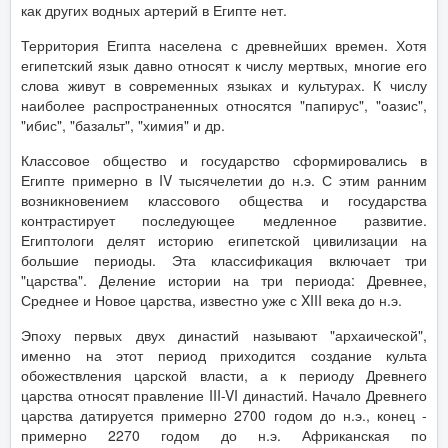
как других водных артерий в Египте нет.
Территория Египта населена с древнейших времен. Хотя
египетский язык давно относят к числу мертвых, многие его
слова живут в современных языках и культурах. К числу
наиболее распространенных относятся "папирус", "оазис",
"ибис", "базальт", "химия" и др.
Классовое общество и государство сформировались в
Египте примерно в IV тысячелетии до н.э. С этим ранним
возникновением классового общества и государства
контрастирует последующее медленное развитие.
Египтологи делят историю египетской цивилизации на
большие периоды. Эта классификация включает три
"царства". Деление истории на три периода: Древнее,
Среднее и Новое царства, известно уже с XIII века до н.э.
Эпоху первых двух династий называют "архаической",
именно на этот период приходится создание культа
обожествления царской власти, а к периоду Древнего
царства относят правление III-VI династий. Начало Древнего
царства датируется примерно 2700 годом до н.э., конец -
примерно 2270 годом до н.э. Африканская по