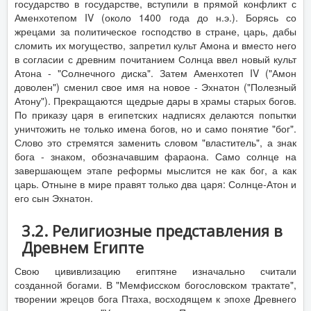
государство в государстве, вступили в прямой конфликт с
Аменхотепом IV (около 1400 года до н.э.). Борясь со
жрецами за политическое господство в стране, царь, дабы
сломить их могущество, запретил культ Амона и вместо него
в согласии с древним почитанием Солнца ввел новый культ
Атона - "Солнечного диска". Затем Аменхотеп IV ("Амон
доволен") сменил свое имя на новое - Эхнатон ("Полезный
Атону"). Прекращаются щедрые дары в храмы старых богов.
По приказу царя в египетских надписях делаются попытки
уничтожить не только имена богов, но и само понятие "бог".
Слово это стремятся заменить словом "властитель", а знак
бога - знаком, обозначавшим фараона. Само солнце на
завершающем этапе реформы мыслится не как бог, а как
царь. Отныне в мире правят только два царя: Солнце-Атон и
его сын Эхнатон.
3.2. Религиозные представления в
Древнем Египте
Свою цививлизацию египтяне изначально считали
созданной богами. В "Мемфисском богословском трактате",
творении жрецов бога Птаха, восходящем к эпохе Древнего