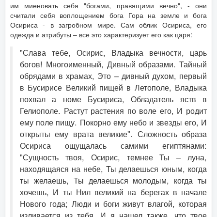
им миеновать себя "богами, правящими вечно", - они
считали себя воплощением бога Гора на земле и бога
Осириса - в загробном мире. Сам облик Осириса, его
одежда и атрибуты – все это характеризует его как царя:
"Слава тебе, Осирис, Владыка вечности, царь
богов! Многоименный, Дивный образами. Тайный
обрядами в храмах, Это – дивный духом, первый
в Бусирисе Великий пищей в Летополе, Владыка
похвал а номе Бусириса, Обладатель яств в
Гелиополе. Растут растения по воле его, И родит
ему поле пищу. Покорно ему небо и звезды его, И
открыты ему врата великие". Сложность образа
Осириса ощущалась самими египтянами:
"Сущность твоя, Осирис, темнее Ты – луна,
находящаяся на небе, Ты делаешься юным, когда
ты желаешь, Ты делаешься молодым, когда ты
хочешь, И ты Нил великий на берегах в начале
Нового года; Люди и боги живут влагой, которая
изливается из тебя, И я нашел также, что твое