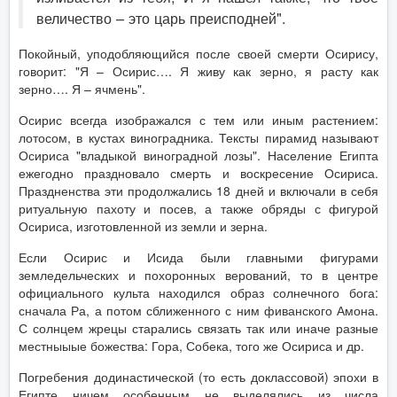
величество – это царь преисподней".
Покойный, уподобляющийся после своей смерти Осирису,
говорит: "Я – Осирис…. Я живу как зерно, я расту как
зерно…. Я – ячмень".
Осирис всегда изображался с тем или иным растением:
лотосом, в кустах виноградника. Тексты пирамид называют
Осириса "владыкой виноградной лозы". Население Египта
ежегодно праздновало смерть и воскресение Осириса.
Праздненства эти продолжались 18 дней и включали в себя
ритуальную пахоту и посев, а также обряды с фигурой
Осириса, изготовленной из земли и зерна.
Если Осирис и Исида были главными фигурами
земледельческих и похоронных верований, то в центре
официального культа находился образ солнечного бога:
сначала Ра, а потом сближенного с ним фиванского Амона.
С солнцем жрецы старались связать так или иначе разные
местныыые божества: Гора, Собека, того же Осириса и др.
Погребения додинастической (то есть доклассовой) эпохи в
Египте ничем особенным не выделялись из числа