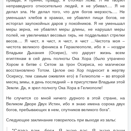
неправедного относительно людей, я не убивал…. Я не
делал зла. Не делал того, что для богов мерзость…. Не
уменьшал хлебов в храмах, не убавлял пищи богов, не
исторгал заупокойных даров у покойников. Я не уменьшал
меры зерна, не убавлял меры длины, не нарушал меры
полей, не увеличивал весовых гирь, не подделывал стрелки
весов…. Я чист, я чист, я чист, я чист …Чистота моя –
чистота великого феникса в Гераклеополе, ибо я – ноздри
Владыки Дыхания (Осирис), что дарует жизнь всем
египтянам в сей день полноты Ока Хора (было утрачено
Хором в битве с Сетом за трон Осириса, но магически
восстановлено Тотом. Целое око Хор подносит в жертву
Осирису, тем самым оживляя его) в Гелиополе – во второй
месяц зимы, в день последний – в присутствии Владыки этой
Земли. Да, я зрел полноту Ока Хора в Гелиополе!
Не случится со мной ничего дурного в этой стране, на
Великом Дворе Двух Истин, ибо я знаю имена сорока двух
богов, пребывающих в нем, спутников великого бога".
Следующее заклинание говорилось при выходе из залы:
"Слава вам, боги. Я знаю вас. Я знаю ваши