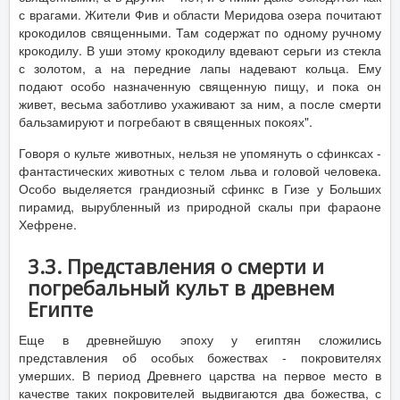
с врагами. Жители Фив и области Меридова озера почитают
крокодилов священными. Там содержат по одному ручному
крокодилу. В уши этому крокодилу вдевают серьги из стекла
с золотом, а на передние лапы надевают кольца. Ему
подают особо назначенную священную пищу, и пока он
живет, весьма заботливо ухаживают за ним, а после смерти
бальзамируют и погребают в священных покоях".
Говоря о культе животных, нельзя не упомянуть о сфинксах -
фантастических животных с телом льва и головой человека.
Особо выделяется грандиозный сфинкс в Гизе у Больших
пирамид, вырубленный из природной скалы при фараоне
Хефрене.
3.3. Представления о смерти и
погребальный культ в древнем
Египте
Еще в древнейшую эпоху у египтян сложились
представления об особых божествах - покровителях
умерших. В период Древнего царства на первое место в
качестве таких покровителей выдвигаются два божества, с