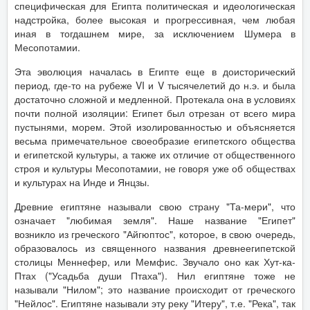
специфическая для Египта политическая и идеологическая
надстройка, более высокая и прогрессивная, чем любая
иная в тогдашнем мире, за исключением Шумера в
Месопотамии.
Эта эволюция началась в Египте еще в доисторический
период, где-то на рубеже VI и V тысячелетий до н.э. и была
достаточно сложной и медленной. Протекала она в условиях
почти полной изоляции: Египет был отрезан от всего мира
пустынями, морем. Этой изолированностью и объясняется
весьма примечательное своеобразие египетского общества
и египетской культуры, а также их отличие от общественного
строя и культуры Месопотамии, не говоря уже об обществах
и культурах на Инде и Янцзы.
Древние египтяне называли свою страну "Та-мери", что
означает "любимая земля". Наше название "Египет"
возникло из греческого "Айгюптос", которое, в свою очередь,
образовалось из священного названия древнеегипетской
столицы Меннефер, или Мемфис. Звучало оно как Хут-ка-
Птах ("Усадьба души Птаха"). Нил египтяне тоже не
называли "Нилом"; это название происходит от греческого
"Нейлос". Египтяне называли эту реку "Итеру", т.е. "Река", так