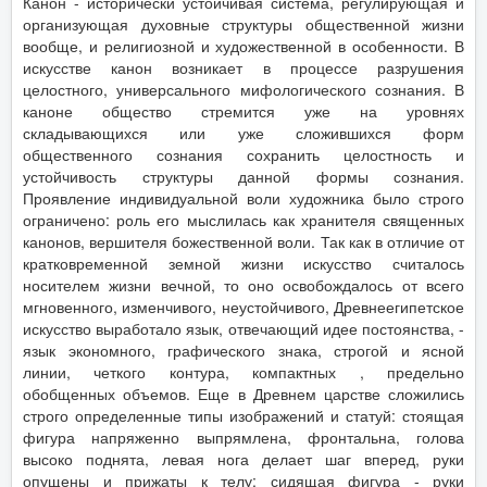
Канон - исторически устойчивая система, регулирующая и
организующая духовные структуры общественной жизни
вообще, и религиозной и художественной в особенности. В
искусстве канон возникает в процессе разрушения
целостного, универсального мифологического сознания. В
каноне общество стремится уже на уровнях
складывающихся или уже сложившихся форм
общественного сознания сохранить целостность и
устойчивость структуры данной формы сознания.
Проявление индивидуальной воли художника было строго
ограничено: роль его мыслилась как хранителя священных
канонов, вершителя божественной воли. Так как в отличие от
кратковременной земной жизни искусство считалось
носителем жизни вечной, то оно освобождалось от всего
мгновенного, изменчивого, неустойчивого, Древнеегипетское
искусство выработало язык, отвечающий идее постоянства, -
язык экономного, графического знака, строгой и ясной
линии, четкого контура, компактных , предельно
обобщенных объемов. Еще в Древнем царстве сложились
строго определенные типы изображений и статуй: стоящая
фигура напряженно выпрямлена, фронтальна, голова
высоко поднята, левая нога делает шаг вперед, руки
опущены и прижаты к телу; сидящая фигура - руки