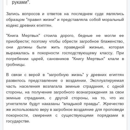
руками".
Запись вопросов и ответов на последнем суде являлись
образцом "правил жизни" и представляла собой моральный
кодекс древних египтян.
"Книга Мертвых" стоила дорого, бедные не могли ее
приобрести; поэтому чтобы обрести загробное блаженство,
они должны были жить праведной жизнью, которая
выражалась в покорности господствующему классу. При
погребении царей, сановников "Книгу Мертвых" клали в
гробницы.
В связи с верой в "загробную жизнь" у древних египтян
развилось представление о воздаянии. Эксплуатируемая
часть населения возлагала земные страдания, с одной
стороны, на получение загробного вознаграждения за свои
земные страдания, с другой стороны, на то, что их
угнетатели будут наказаны "владыкой правды". Жречество
же использовало веру в загробное воздаяние для проповеди
покорности, смирения с существующими порядками в
государстве.