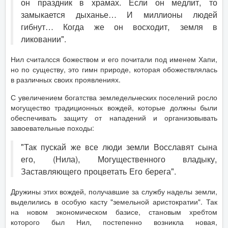
он праздник в храмах. Если он медлит, то
замыкается дыханье… И миллионы людей
гибнут… Когда же он восходит, земля в
ликовании".
Нил считалсся божеством и его почитали под именем Хапи,
но по существу, это гимн природе, которая обожествлялась
в различных своих проявлениях.
С увеличением богатства земледельческих поселений росло
могущество традиционных вождей, которые должны были
обеспечивать защиту от нападений и организовывать
завоевательные походы:
"Так пускай же все люди земли Восславят сына
его, (Нила), Могущественного владыку,
Заставляющего процветать Его берега".
Дружины этих вождей, получавшие за службу наделы земли,
выделились в особую касту "земельной аристократии". Так
на новом экономическом базисе, становым хребтом
которого был Нил, постепенно возникла новая,