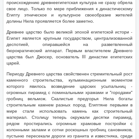
происхождению древнеегипетская культура не сразу обрела
свое лицо. Только по мере приближения к династическому
Египту этническое и культурное своеобразие жителей
долины Нила проявляется более заметно.
Древнее царство было великой эпохой египетской истори -
Египет является крупным государством, централизованной
деспотией, опиравшейся на разветвленный
бюрократический аппарат. Первым властителем Древнего
царства был Джосер, основатель III династии египетских
царей.
Периоду Древнего царства свойственен стремительный рост
каменного строительства, кульминационным моментом
которого явилось возведение царских усыпальниц -
огромных пирамид с поминальными храмами и "городами"
гробниц вельмож. Скалистые предгорья Нила богаты
строительным камнем разных пород. Египтяне первыми в
мире стали использовать камень как строительный
материал. Столицу теперь окружали десятки пирамид,
рядом простирались огромные храмовые постройки с
колонными залами и сотни роскошных гробниц сановников,
пустыню пересекали дороги из гранита и известняка, среди