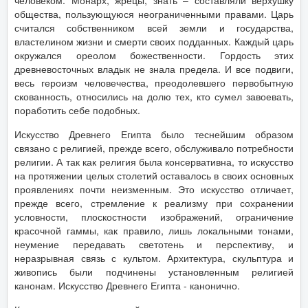
человеком. Монарх, жрецы, знать – составляли верхушку
общества, пользующуюся неограниченными правами. Царь
считался собственником всей земли и государства,
властелином жизни и смерти своих подданных. Каждый царь
окружался ореолом божественности. Гордость этих
древневосточных владык не знала предела. И все подвиги,
весь героизм человечества, преодолевшего первобытную
скованность, относились на долю тех, кто сумел завоевать,
поработить себе подобных.
Искусство Древнего Египта было теснейшим образом
связано с религией, прежде всего, обслуживало потребности
религии. А так как религия была консервативна, то искусство
на протяжении целых столетий оставалось в своих основных
проявлениях почти неизменным. Это искусство отличает,
прежде всего, стремление к реализму при сохранении
условности, плоскостности изображений, ограничение
красочной гаммы, как правило, лишь локальными тонами,
неумение передавать светотень и перспективу, и
неразрывная связь с культом. Архитектура, скульптура и
живопись были подчинены установленным религией
канонам. Искусство Древнего Египта - канонично.