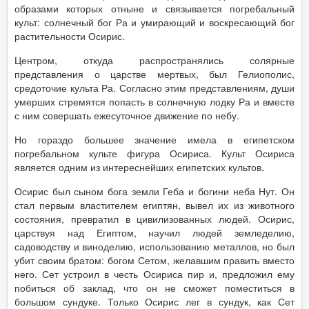
образами которых отныне и связывается погребальный
культ: солнечный бог Ра и умирающий и воскресающий бог
растительности Осирис.
Центром, откуда распространялись солярные
представления о царстве мертвых, был Гелиополис,
средоточие культа Ра. Согласно этим представлениям, души
умерших стремятся попасть в солнечную лодку Ра и вместе
с ним совершать ежесуточное движение по небу.
Но гораздо большее значение имела в египетском
погребальном культе фигура Осириса. Культ Осириса
является одним из интереснейших египетских культов.
Осирис был сыном бога земли Геба и богини неба Нут. Он
стал первым властителем египтян, вывел их из животного
состояния, превратил в цивилизованных людей. Осирис,
царствуя над Египтом, научил людей земледелию,
садоводству и виноделию, использованию металлов, но был
убит своим братом: богом Сетом, желавшим править вместо
него. Сет устроил в честь Осириса пир и, предложил ему
побиться об заклад, что он не сможет поместиться в
большом сундуке. Только Осирис лег в сундук, как Сет