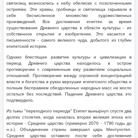
святилищ возносились к небу обелиски с позолоченными
остриями. Эти храмы, гробницы и святилища скрывали в
себе бесчисленное множество художественных
произведений. Все достижения египтян за время
существования Древнего царства в области культуры - их
собственное открытие и изобретение. Это касается и
письменности - самого великого чуда, добытого из глубин
египетской истории.
Однако блестящее развитие культуры и цивилизации в
период Древнего царства находилось в остром
противоречии с современным ему развитием социальных
отношений. Противоречие между огромной концентрацией
власти и богатства в руках верхушки египетского общества и
полным бесправием обездоленных народных масс не могло
остаться без последствий. Падение Древнего царства это
подтвердило.
Из тьмы "переходного периода" Египет вынырнул спустя два
долгих столетия, когда началась вторая великая эпоха его
истории - Среднее царство (примерно 2070 - 1790 годы до
н.э.). Объединение страны завершил царь Ментухотеп.
Среднее царства оставило после себя достижения