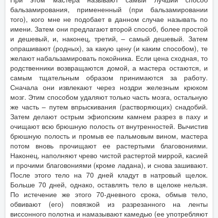
бальзамирования, примененный (при бальзамировании
того), кого мне не подобает в данном случае называть по
имени. Затем они предлагают второй способ, более простой
и дешевый, и, наконец, третий, – самый дешевый. Затем
опрашивают (родных), за какую цену (и каким способом), те
желают набальзамировать покойника. Если цена сходная, то
родственники возвращаются домой, а мастера остаются, и
самым тщательным образом принимаются за работу.
Сначала они извлекают через ноздри железным крюком
мозг. Этим способом удаляют только часть мозга, остальную
же часть – путем впрыскивания (растворяющих) снадобий.
Затем делают острым эфиопским камнем разрез в паху и
очищают всю брюшную полость от внутренностей. Вычистив
брюшную полость и промыв ее пальмовым вином, мастера
потом вновь прочищают ее растертыми благовониями.
Наконец, наполняют чрево чистой растертой миррой, касией
и прочими благовониями (кроме ладана), и снова зашивают.
После этого тело на 70 дней кладут в натровый щелок.
Больше 70 дней, однако, оставлять тело в щелоке нельзя.
По истечение же этого 70-дневного срока, обмыв тело,
обвивают (его) повязкой из разрезанного на ленты
виссонного полотна и намазывают камедью (ее употребляют