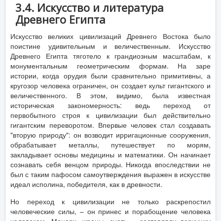
3.4. Искусство и литература
Древнего Египта
Искусство великих цивилизаций Древнего Востока было
поистине удивительным и величественным. Искусство
Древнего Египта тяготело к грандиозным масштабам, к
монументальным геометрическим формам. На заре
истории, когда орудия были сравнительно примитивны, а
кругозор человека ограничен, он создает культ гигантского и
величественного. В этом, видимо, была известная
историческая закономерность: ведь переход от
первобытного строя к цивилизации был действительно
гигантским переворотом. Впервые человек стал создавать
"вторую природу": он возводит ирригационные сооружения,
обрабатывает металлы, путешествует по морям,
закладывает основы медицины и математики. Он начинает
сознавать себя венцом природы. Никогда впоследствии не
был с таким пафосом самоутверждения выражен в искусстве
идеал исполина, победителя, как в древности.
Но переход к цивилизации не только раскрепостил
человеческие силы, – он принес и порабощение человека