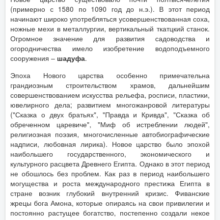
(примерно с 1580 по 1090 год до н.э.). В этот период
начинают широко употребляться усовершенствованная соха,
ножные мехи в металлургии, вертикальный ткатцкий станок.
Огромное значение для развития садоводства и
огородничества имело изобретение водоподъемного
сооружения –
шадуфа
.
Эпоха Нового царства особенно примечательна
грандиозным строительством храмов, дальнейшим
совершенствованием искусства рельефа, росписи, пластики,
ювелирного дела; развитием многожанровой литературы
("Сказка о двух братьях", "Правда и Кривда", "Сказка об
обреченном царевиче", "Миф об истреблении людей",
религиозная поэзия, многочисленные автобиографические
надписи, любовная лирика). Новое царство было эпохой
наибольшего государственного, экономического и
культурного расцвета Древнего Египта. Однако в этот период
не обошлось без проблем. Как раз в период наибольшего
могущества и роста международного престижа Египта в
стране возник глубокий внутренний кризис. Фиванские
жрецы бога Амона, которые опираясь на свои привилегии и
постоянно растущее богатство, постепенно создали некое