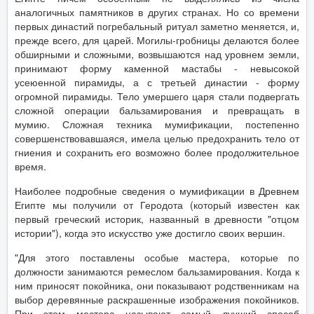
аналогичных памятников в других странах. Но со времени
первых династий погребальный ритуал заметно меняется, и,
прежде всего, для царей. Могилы-гробницы делаются более
обширными и сложными, возвышаются над уровнем земли,
принимают форму каменной мастабы - невысокой
усеюенной пирамиды, а с третьей династии - форму
огромной пирамиды. Тело умершего царя стали подвергать
сложной операции бальзамирования и превращать в
мумию. Сложная техника мумификации, постепенно
совершенствовавшаяся, имела целью предохранить тело от
гниения и сохранить его возможно более продолжительное
время.
Наиболее подробные сведения о мумификации в Древнем
Египте мы получили от Геродота (который известен как
первый греческий историк, названный в древности "отцом
истории"), когда это искусство уже достигло своих вершин.
"Для этого поставлены особые мастера, которые по
должности занимаются ремеслом бальзамирования. Когда к
ним приносят покойника, они показывают родственникам на
выбор деревянные раскрашенные изображения покойников.
При этом мастера называют самый лучший способ