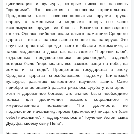
цивилизации и культуры, которые никак не назовешь
"средними". Это касается в основном строительства.
Продолжали также совершенствоваться оружия труда:
наряду с каменными и медными теперь все чаще
используются орудия из бронзы. Возникло производство
стекла. Однако наиболее значительные памятники Среднего
царства - тексты, навеки запечатленные на папирусе. Это
научные трактаты: прежде всего в области математики, а
также медицины и даже так называемые "Перечни слов",
отдаленные предшественники энциклопедий, задачей
которых было "перечислить все важные вещи на небе, на
земле и на воде". Процветание государства в эпоху
Среднего царства способствовало подъему Египетской
культуры, развитию конкретного научного зания. Само
приобретение знаний рассматривалось сугубо утилитарно -
хотя и дарованное богами, это знание было необходимо
только для достижения высокого социального и
имущественного положения. "Нет должности, не
подвластной начальнику, кроме (должности) писца, он (сам
себе) начальник", - подчеркивалось в "Поучении Ахтоя, сына
Дуауфа, своему сыну Пепи".
Новое царство существовало почти полтысячелетия