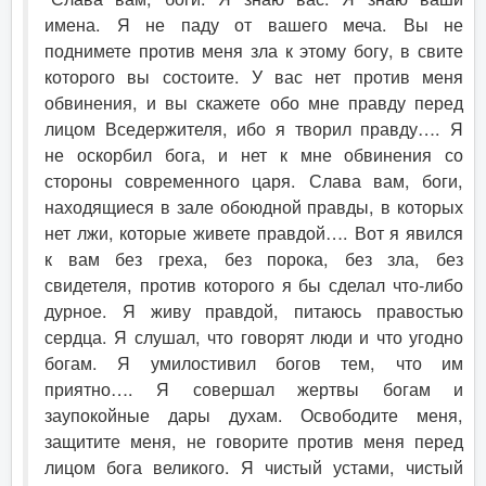
имена. Я не паду от вашего меча. Вы не
поднимете против меня зла к этому богу, в свите
которого вы состоите. У вас нет против меня
обвинения, и вы скажете обо мне правду перед
лицом Вседержителя, ибо я творил правду…. Я
не оскорбил бога, и нет к мне обвинения со
стороны современного царя. Слава вам, боги,
находящиеся в зале обоюдной правды, в которых
нет лжи, которые живете правдой…. Вот я явился
к вам без греха, без порока, без зла, без
свидетеля, против которого я бы сделал что-либо
дурное. Я живу правдой, питаюсь правостью
сердца. Я слушал, что говорят люди и что угодно
богам. Я умилостивил богов тем, что им
приятно…. Я совершал жертвы богам и
заупокойные дары духам. Освободите меня,
защитите меня, не говорите против меня перед
лицом бога великого. Я чистый устами, чистый