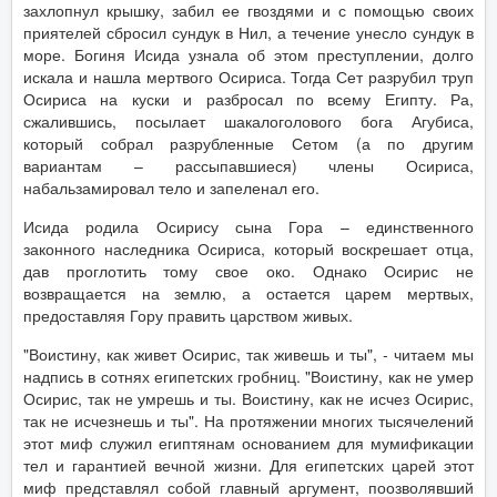
захлопнул крышку, забил ее гвоздями и с помощью своих
приятелей сбросил сундук в Нил, а течение унесло сундук в
море. Богиня Исида узнала об этом преступлении, долго
искала и нашла мертвого Осириса. Тогда Сет разрубил труп
Осириса на куски и разбросал по всему Египту. Ра,
сжалившись, посылает шакалоголового бога Агубиса,
который собрал разрубленные Сетом (а по другим
вариантам – рассыпавшиеся) члены Осириса,
набальзамировал тело и запеленал его.
Исида родила Осирису сына Гора – единственного
законного наследника Осириса, который воскрешает отца,
дав проглотить тому свое око. Однако Осирис не
возвращается на землю, а остается царем мертвых,
предоставляя Гору править царством живых.
"Воистину, как живет Осирис, так живешь и ты", - читаем мы
надпись в сотнях египетских гробниц. "Воистину, как не умер
Осирис, так не умрешь и ты. Воистину, как не исчез Осирис,
так не исчезнешь и ты". На протяжении многих тысячелений
этот миф служил египтянам основанием для мумификации
тел и гарантией вечной жизни. Для египетских царей этот
миф представлял собой главный аргумент, поозволявший