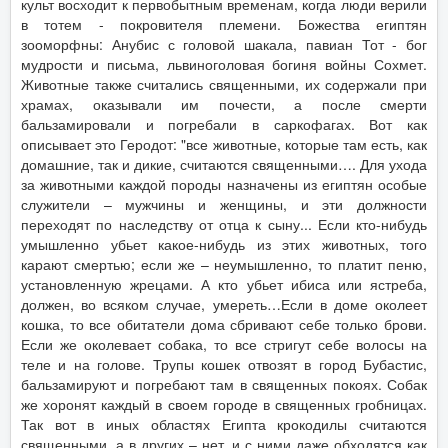
культ восходит к первобытным временам, когда люди верили
в тотем - покровителя племени. Божества египтян
зооморфны: Анубис с головой шакала, павиан Тот - бог
мудрости и письма, львиноголовая богиня войны Сохмет.
Животные также считались священными, их содержали при
храмах, оказывали им почести, а после смерти
бальзамировали и погребали в саркофагах. Вот как
описывает это Геродот: "все животные, которые там есть, как
домашние, так и дикие, считаются священными…. Для ухода
за животными каждой породы назначены из египтян особые
служители – мужчины и женщины, и эти должности
переходят по наследству от отца к сыну... Если кто-нибудь
умышленно убьет какое-нибудь из этих животных, того
карают смертью; если же – неумышленно, то платит пеню,
установленную жрецами. А кто убьет ибиса или ястреба,
должен, во всяком случае, умереть…Если в доме околеет
кошка, то все обитатели дома сбривают себе только брови.
Если же околевает собака, то все стригут себе волосы на
теле и на голове. Трупы кошек отвозят в город Бубастис,
бальзамируют и погребают там в священных покоях. Собак
же хоронят каждый в своем городе в священных гробницах.
Так вот в иных областях Египта крокодилы считаются
священными, а в других – нет, и с ними даже обходятся как