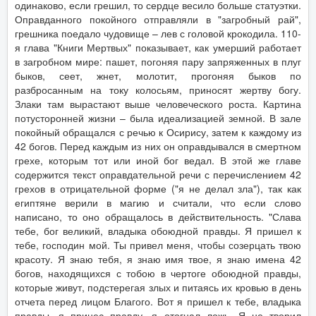
одинаково, если грешил, то сердце весило больше статуэтки.
Оправданного покойного отправляли в "загробный рай",
грешника поедало чудовище – лев с головой крокодила. 110-
я глава "Книги Мертвых" показывает, как умерший работает
в загробном мире: пашет, погоняя пару запряженных в плуг
быков, сеет, жнет, молотит, прогоняя быков по
разбросанным на току колосьям, приносят жертву богу.
Злаки там вырастают выше человеческого роста. Картина
потусторонней жизни – была идеализацией земной. В зале
покойный обращался с речью к Осирису, затем к каждому из
42 богов. Перед каждым из них он оправдывался в смертном
грехе, которым тот или иной бог ведал. В этой же главе
содержится текст оправдательной речи с перечислением 42
грехов в отрицательной форме ("я не делал зла"), так как
египтяне верили в магию и считали, что если слово
написано, то оно обращалось в действительность. "Слава
тебе, бог великий, владыка обоюдной правды. Я пришел к
тебе, господин мой. Ты привел меня, чтобы созерцать твою
красоту. Я знаю тебя, я знаю имя твое, я знаю имена 42
богов, находящихся с тобою в чертоге обоюдной правды,
которые живут, подстерегая злых и питаясь их кровью в день
отчета перед лицом Благого. Вот я пришел к тебе, владыка
правды, я принес правду, я отогнал ложь. Я не творил