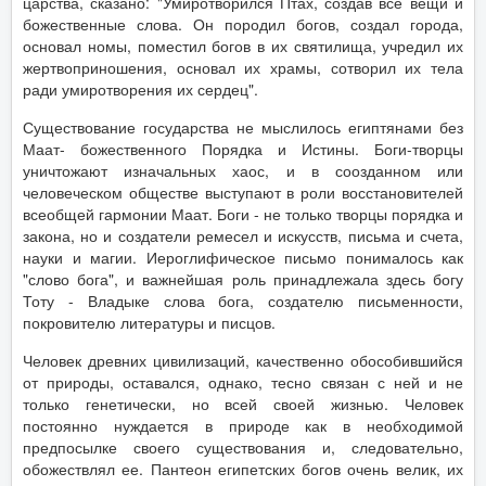
царства, сказано: "Умиротворился Птах, создав все вещи и
божественные слова. Он породил богов, создал города,
основал номы, поместил богов в их святилища, учредил их
жертвоприношения, основал их храмы, сотворил их тела
ради умиротворения их сердец".
Существование государства не мыслилось египтянами без
Маат- божественного Порядка и Истины. Боги-творцы
уничтожают изначальных хаос, и в соозданном или
человеческом обществе выступают в роли восстановителей
всеобщей гармонии Маат. Боги - не только творцы порядка и
закона, но и создатели ремесел и искусств, письма и счета,
науки и магии. Иероглифическое письмо понималось как
"слово бога", и важнейшая роль принадлежала здесь богу
Тоту - Владыке слова бога, создателю письменности,
покровителю литературы и писцов.
Человек древних цивилизаций, качественно обособившийся
от природы, оставался, однако, тесно связан с ней и не
только генетически, но всей своей жизнью. Человек
постоянно нуждается в природе как в необходимой
предпосылке своего существования и, следовательно,
обожествлял ее. Пантеон египетских богов очень велик, их