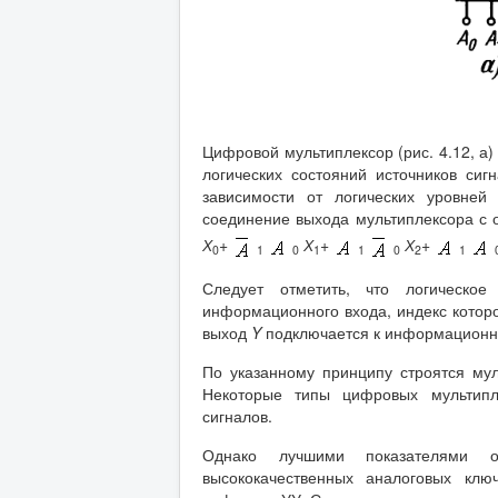
Цифровой мультиплексор (рис. 4.12, а
логических состояний источников си
зависимости от логических уровне
соединение выхода мультиплексора с 
Х
+
Х
+
Х
+
0
1
0
1
1
0
2
1
Следует отметить, что логическо
информационного входа, индекс котор
выход
Y
подключается к информационн
По указанному принципу строятся му
Некоторые типы цифровых мультипл
сигналов.
Однако лучшими показателями о
высококачественных аналоговых клю