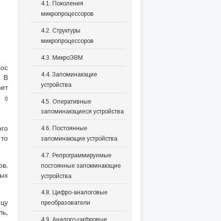
4.1. Поколения
микропроцессоров
4.2. Структуры
микропроцессоров
4.3. МикроЭВМ
рос
4.4. Запоминающие
В
устройства
ет
0
4.5. Оперативные
запоминающиеся устройства
го
4.6. Постоянные
 то
запоминающие устройства
4.7. Репрограммируемые
ов.
постоянные запоминающие
ых
устройства
4.8. Цифро-аналоговые
цу
преобразователи
ь,
4.9. Аналого-цифровые