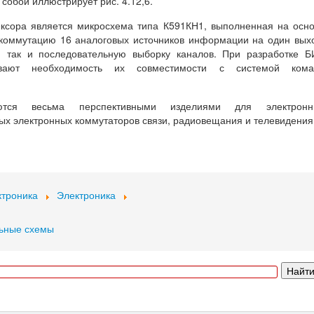
собой иллюстрирует рис. 4.12,6.
ксора является микросхема типа К591КН1, выполненная на осн
 коммутацию 16 аналоговых источников информации на один вых
, так и последовательную выборку каналов. При разработке 
тывают необходимость их совместимости с системой кома
яются весьма перспективными изделиями для электронн
ых электронных коммутаторов связи, радиовещания и телевидения
ктроника
Электроника
льные схемы