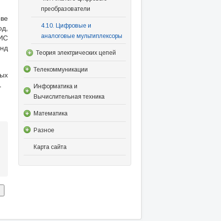
преобразователи
ове
4.10. Цифровые и
од,
аналоговые мультиплексоры
БИС
нд
Теория электрических цепей
Телекоммуникации
ых
.
Информатика и
Вычислительная техника
Математика
Разное
Карта сайта