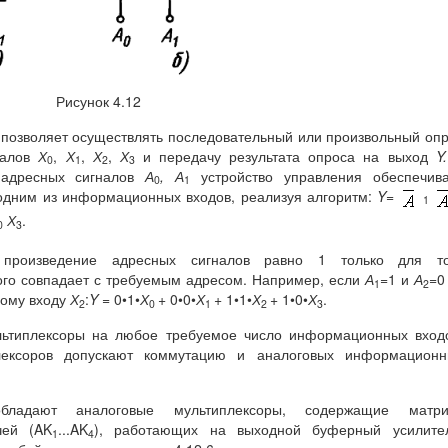
Рисунок 4.12
) позволяет осуществлять последовательный или произвольный оп
гналов
Х
,
Х
,
Х
,
Х
и передачу результата опроса на выход
Y
.
0
1
2
3
й адресных сигналов
А
, А
устройство управления обеспечива
0
1
одним из информационных входов, реализуя алгоритм:
Y
=
1
Х
.
0
3
е произведение адресных сигналов равно 1 только для то
ого совпадает с требуемым адресом. Например, если
А
=1 и
А
=0
1
2
ому входу
Х
:
Y
= 0•1•
Х
+ 0•0•
Х
+ 1•1•
Х
+ 1•0•
Х
.
2
0
1
2
3
льтиплексоры на любое требуемое число информационных вход
ексоров допускают коммутацию и аналоговых информационн
бладают аналоговые мультиплексоры, содержащие матри
чей (AK
...AK
), работающих на выходной буферный усилител
1
4