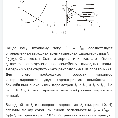
Найденному входному току
I
=
I
соответствует
1
10
определенная выходная вольт-амперная характеристика
i
=
2
F
(
u
). Она может быть измерена или, как это обычно
2
2
делается, определена по семейству выходных вольт-
амперных характеристик четырехполюсника из справочника.
Для этого необходимо провести линейное
интерполирование двух характеристик семейства с
ближайшими значениями параметров
I
<
I
и
I
>
I
. На
1
10
1
10
рис. 10.16,
б
эта характеристика изображена штриховой
линией.
Выходной ток
I
и выходное напряжение
U
(см. рис. 10.14)
2
2
связаны между собой линейной зависимостью
I
= (
U
—
2
г2
U
)/
R
, которая на рис. 10.16,
б
представляет собой прямую,
2
2