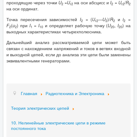
проходящую через точки
U
=
U
на оси абсцисс и
I
=
U
/
R
2
г2
2
г2
2
на оси ординат.
Точка пересечения зависимостей
I
= (
U
—
U
)/
R
и
i
=
2
г2
2
2
2
F
(
u
) при
I
=
I
и определяет рабочую точку (
U
,
I
) на
2
2
1
10
20
20
выходных характеристиках четырехполюсника.
Дальнейший анализ рассматриваемой цепи может быть
связан с нахождением напряжений и токов в ветвях входной
и выходной цепей, если до анализа эти цепи были заменены
эквивалентными генераторами.
Главная
Радиотехника и Электроника
Теория электрических цепей
10. Нелинейные электрические цепи в режиме
постоянного тока