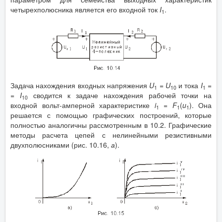
четырехполюсника является его входной ток
I
.
1
Задача нахождения входных напряжения
U
=
U
и тока
I
=
1
10
1
=
I
сводится к задаче нахождения рабочей точки на
10
входной вольт-амперной характеристике
i
=
F
(
u
). Она
1
1
1
решается с помощью графических построений, которые
полностью аналогичны рассмотренным в 10.2. Графические
методы расчета цепей с нелинейными резистивными
двухполюсниками (рис. 10.16,
а
).