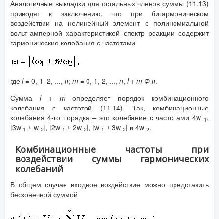
Аналогичные выкладки для остальных членов суммы (11.13)
приводят к заключению, что при бигармоническом
воздействии на нелинейный элемент с полиномиальной
вольт-амперной характеристикой спектр реакции содержит
гармонические колебания с частотами
где
l
= 0, 1, 2, ...,
n
;
m
= 0, 1, 2, ...,
n
,
l
+
m
Ф n
.
Сумма
l
+
m
определяет порядок комбинационного
колебания с частотой (11.14). Так, комбинационные
колебания 4-го порядка – это колебание с частотами 4w
,
1
|3w
± w
|, |2w
± 2w
|, |w
± 3w
| и 4w
.
1
2
1
2
1
2
2
Комбинационные частоты при
воздействии суммы гармонических
колебаний
В общем случае входное воздействие можно представить
бесконечной суммой