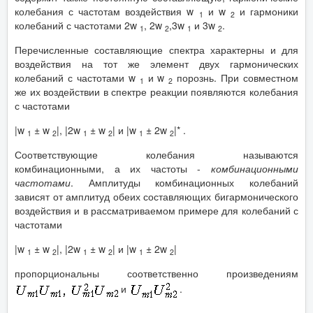
колебания с частотам воздействия w
и w
и гармоники
1
2
колебаний с частотами 2w
, 2w
,3w
и 3w
.
1
2
1
2
Перечисленные составляющие спектра характерны и для
воздействия на тот же элемент двух гармонических
колебаний с частотами w
и w
порознь. При совместном
1
2
же их воздействии в спектре реакции появляются колебания
с частотами
|w
± w
|, |2w
± w
| и |w
± 2w
|* .
1
2
1
2
1
2
Соответствующие колебания называются
комбинационными, а их частоты -
комбинационными
частотами
. Амплитуды комбинационных колебаний
зависят от амплитуд обеих составляющих бигармонического
воздействия и в рассматриваемом примере для колебаний с
частотами
|w
± w
|, |2w
± w
| и |w
± 2w
|
1
2
1
2
1
2
пропорциональны соответственно произведениям
и
.