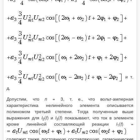
и т.
д.
Допустим, что
n
= 3, т. е., что вольт-амперная
характеристика нелинейного элемента описывается
полиномом третьей степени. Тогда полученные выше
выражения для
i
(
t
) и
i
(
t
) показывают, что ток в элементе
2
3
кроме линейной составляющей реакции
i
(
t
) =
1
содержит также постоянную составляющую, гармонические