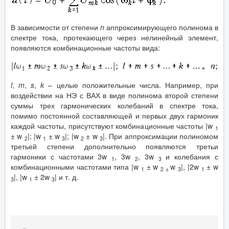
В зависимости от степени
n
аппроксимирующего полинома в
спектре тока, протекающего через нелинейный элемент,
появляются комбинационные частоты вида:
l
,
m
,
s
,
k
– целые положительные числа. Например, при
воздействии на НЭ с ВАХ в виде полинома второй степени
суммы трех гармонических колебаний в спектре тока,
помимо постоянной составляющей и первых двух гармоник
каждой частоты, присутствуют комбинационные частоты |w
1
± w
|; |w
± w
|; |w
± w
|. При аппроксимации полиномом
2
1
3
2
3
третьей степени дополнительно появляются третьи
гармоники с частотами 3w
, 3w
, 3w
и колебания с
1
2
3
комбинационными частотами типа |w
± w
w
|, |2w
± w
1
2 ±
3
1
|, |w
± 2w
| и т. д.
3
1
3