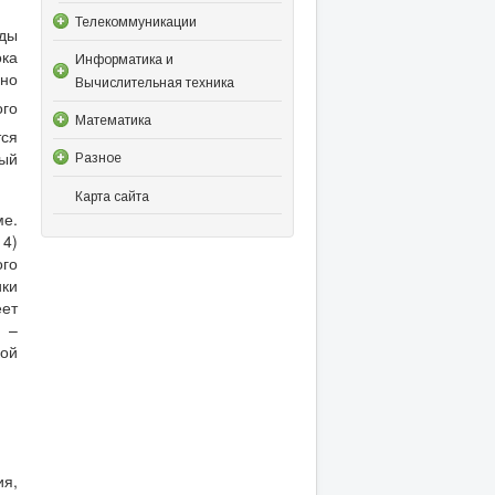
Телекоммуникации
уды
ока
Информатика и
но
Вычислительная техника
ого
Математика
тся
ный
Разное
Карта сайта
ме.
14)
ого
ики
ет
) –
ой
ия,