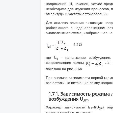
напряжений. И, наконец, четкое пре
необходимо для изучения процессов, п
амплитуды и частоты автоколебаний.
Для анализа влияния питающих напря
работающего в недонапряженном реж
эквивалентная схема, изображенная на 
, (1.12)
где U
- напряжение возбуждения,
g
сопротивление лампы
, a
-
i
показана на рис. 1.6а.
При анализе зависимости первой гармо
все остальные питающие лампу напряж
1.7.1. Зависимость режима
возбуждения U
gm
Характер зависимости I
=f(U
) оп
a
1
gm
управляющей сетке лампы.