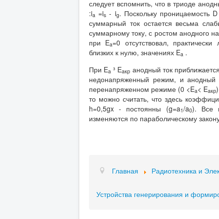
следует вспомнить, что в триоде анодн
:i
=i
- i
. Поскольку проницаемость D
a
s
g
суммарный ток остается весьма слаб
суммарному току, с ростом анодного н
при E
=0 отсутствовал, практически
a
близких к нулю, значениях E
.
a
При E
³ E
анодный ток приближается
a
a
кр
недонапряженный режим, и анодный т
перенапряженном режиме (0 <E
< E
a
a
кр
то можно считать, что здесь коэффиц
h=0,5gx - постоянны (g=a
/a
). Все
1
0
изменяются по параболическому закону
Главная
Радиотехника и Эле
Устройства генерирования и формир