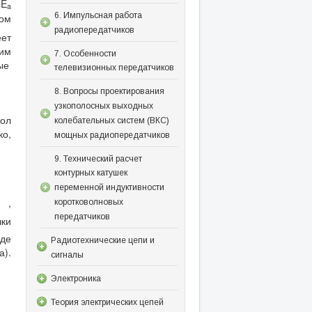
E
a
6. Импульсная работа
ом
радиопередатчиков
ет
ким
7. Особенности
ые
телевизионных передатчиков
8. Вопросы проектирования
узкополосных выходных
гол
колебательных систем (ВКС)
ко,
мощных радиопередатчиков
9. Технический расчет
контурных катушек
переменной индуктивности
1 ,
коротковолновых
передатчиков
чки
оде
Радиотехнические цепи и
а).
сигналы
Электроника
Теория электрических цепей