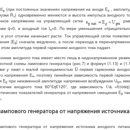
 Е
(при постоянных значениях напряжения на аноде E
, амплит
g
a
рузки R
) одновременно меняются и высота импульса анодного т
э
точное напряжение на управляющей сетке
рав
ечки q=0, и анодный ток I
=0. По мере уменьшения отрицательн
a
и угол отсечки начинают расти. Ток управляющей сетки появляе
ения |E
| сначала медленно, а после перехода в перенапряжен
g
 этом амплитуда первой гармоники анодного тока падает.
моники анодного тока имеет место лишь в недонапряженном режи
нтной схемы лампового генератора (рис.7) и формул (1.13) и (1.
име у ламп с малой проницаемостью D первая гармоника анодн
ого напряжения Е
, поэтому линейная зависимость первой гармон
a
я E
при неизменной амплитуде напряжения возбуждения U
име
g
gm
сечки анодного тока 60°£q£120°, где зависимость 1/a
=f(cosq
i
етических показателей генератора от напряжения смещения E
так
g
.
m
 лампового генератора от напряжения источника
мпового генератора от напряжения источника анодного питан