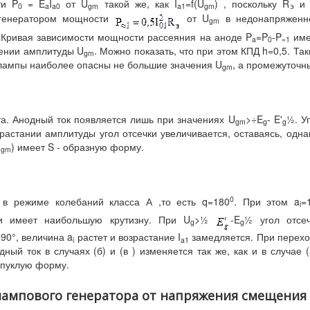
ти P
= E
I
от U
такой же, как I
=f(U
) , поскольку R
и 
0
a
a
0
gm
a
1
gm
э
 генератором мощности
от U
в недонапряженн
gm
 Кривая зависимости мощности рассеяния на аноде P
=P
-P
име
a
0
»
1
ении амплитуды U
. Можно показать, что при этом КПД h=0,5. Та
gm
 лампы наиболее опасны не большие значения U
, а промежуточн
gm
а. Анодный ток появляется лишь при значениях U
>÷E
- E'
½. У
gm
g
g
зрастании амплитуды угол отсечки увеличивается, оставаясь, одна
U
) имеет S - образную форму.
gm
0
в режиме колебаний класса А ,то есть q=180
. При этом a
=
i
и имеет наибольшую крутизну. При U
>½
-E
½ угол отсе
g
g
90°, величина a
растет и возрастание I
замедляется. При перех
i
a
1
й ток в случаях (б) и (в ) изменяется так же, как и в случае (
ыпуклую форму.
 лампового генератора от напряжения смещения