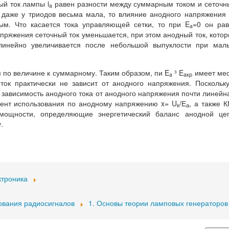
ый ток лампы i
равен разности между суммарным током и сеточ
a
 даже у триодов весьма мала, то влияние анодного напряжения
ым. Что касается тока управляющей сетки, то при E
=0 он ра
a
апряжения сеточный ток уменьшается, при этом анодный ток, кото
 линейно увеличивается после небольшой выпуклости при мал
 по величине к суммарному. Таким образом, пи E
³ E
имеет мес
a
a
кр
ок практически не зависит от анодного напряжения. Поскольк
) зависимость анодного тока от анодного напряжения почти линейн
иент использования по анодному напряжению x= U
/Е
, а также 
к
а
 мощности, определяющие энергетический баланс анодной цеп
.
ктроника
ования радиосигналов
1. Основы теории ламповых генераторов