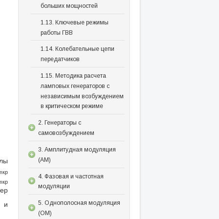
больших мощностей
1.13. Ключевые режимы
работы ГВВ
1.14. Колебательные цепи
передатчиков
1.15. Методика расчета
ламповых генераторов с
независимым возбуждением
в критическом режиме
2. Генераторы с
самовозбуждением
3. Амплитудная модуляция
улы
(АМ)
m
кр
4. Фазовая и частотная
m
кр
модуляции
тер
и
5. Однополосная модуляция
(ОМ)