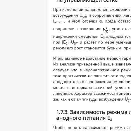
При изменении напряжения смещения
возбуждения U
и сопротивления наг
gm
i
, и угол отсечки q. Когда оста
amax
напряжению запирания
, угол отс
напряжения смещения E
анодный ток 
g
при |E
|=U
и растет по мере уменьш
g
gm
режим его рост становится бурным, при
Итак, активное нарастание первой гар
Из анализа приведенной выше эквивале
следует, что в недонапряженном реж
тока практически не зависит от анодн
анодного тока от напряжения смещени
место в интервале значений углов от
линейная. Характер зависимости энерг
же, как и от амплитуды возбуждения U
g
1.7.3. Зависимость режима
анодного питания E
a
Чтобы понять зависимость режима ла