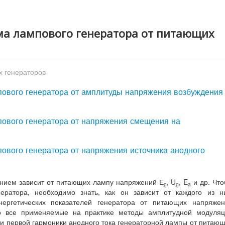
има лампового генератора от питающих
х генераторов
пового генератора от амплитуды напряжения возбуждения
пового генератора от напряжения смещения на
пового генератора от напряжения источника анодного
нием зависит от питающих лампу напряжений Е
, U
, E
и др. Чт
g
g
a
ератора, необходимо знать, как он зависит от каждого из н
нергетических показателей генератора от питающих напряжен
о все применяемые на практике методы амплитудной модуляц
и первой гармоники анодного тока генераторной лампы от питаю