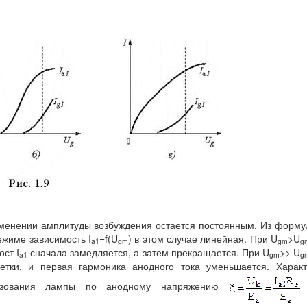
изменении амплитуды возбуждения остается постоянным. Из форм
ежиме зависимость I
=f(U
) в этом случае линейная. При U
>U
a
1
gm
gm
g
ст I
сначала замедляется, а затем прекращается. При U
>> U
a
1
gm
g
етки, и первая гармоника анодного тока уменьшается. Харак
льзования лампы по анодному напряжению