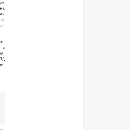
ным
 на
вен
рый
ых,
то
у в
ая,
КПД
и,