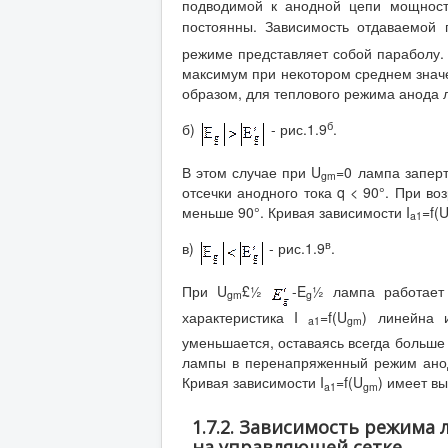
подводимой к анодной цепи мощнос
постоянны. Зависимость отдаваемой
режиме представляет собой параболу.
максимум при некотором среднем знач
образом, для теплового режима анода
б
б)
- рис.1.9
.
В этом случае при U
=0 лампа заперт
gm
отсечки анодного тока q < 90°. При во
меньше 90°. Кривая зависимости I
=f(
a
1
в
в)
- рис.1.9
.
При U
£½
-E
½ лампа работает 
gm
g
характеристика I
=f(U
) линейна 
a
1
gm
уменьшается, оставаясь всегда больше 
лампы в перенапряженный режим анодны
Кривая зависимости I
=f(U
) имеет в
a
1
gm
1.7.2. Зависимость режима
на управляющей сетке