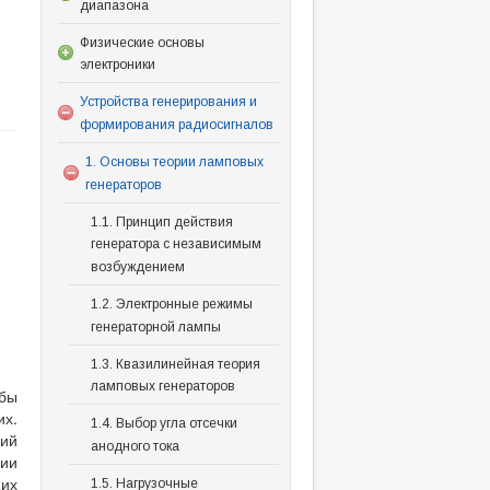
диапазона
Физические основы
электроники
Устройства генерирования и
формирования радиосигналов
1. Основы теории ламповых
генераторов
1.1. Принцип действия
генератора с независимым
возбуждением
1.2. Электронные режимы
генераторной лампы
1.3. Квазилинейная теория
ламповых генераторов
обы
их.
1.4. Выбор угла отсечки
ий
анодного тока
ии
щих
1.5. Нагрузочные