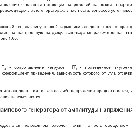
дставление о влиянии питающих напряжений на режим генерат
роисходящих в автогенераторах, в частности, вопросов устойчиво
жений на величину первой гармоники анодного тока генерато
име на настроенную нагрузку, используется рассмотренная в
рис.1.6б.
 R
- сопротивление нагрузки , R’
- приведённое внутренн
э
i
 коэффициент приведения, зависимость которого от угла отсечк
ники анодного тока от какого-либо напряжения предполагается, 
ения не изменяются.
 лампового генератора от амплитуды напряжени
ределяется положением рабочей точки, то есть смещением 