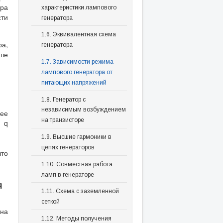
ора
характеристики лампового
сти
генератора
1.6. Эквивалентная схема
ра,
генератора
ыше
1.7. Зависимости режима
лампового генератора от
питающих напряжений
1.8. Генератор с
независимым возбуждением
ее
на транзисторе
и q
1.9. Высшие гармоники в
цепях генераторов
что
1.10. Совместная работа
ламп в генераторе
я
1.11. Схема с заземленной
сеткой
на
1.12. Методы получения