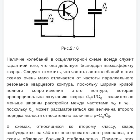
Рис.2.16
Наличие колебаний в осцилляторной схеме всегда служит
гарантией того, что она действует благодаря пьезоэффекту
кварца. Следует отметить, что частота автоколебаний в этих
схемах очень мало отличается от частоты параллельного
резонанса кварцевого контура, поскольку ширина кривой
полного сопротивления этого контура, которая
пропорциональна затуханию кварца d
=1/Q
, значительно
q
q
меньше ширины расстройки между частотами w
и w
,
q
0
поскольку d
может рассматриваться как величина второго
q
порядка малости относительно величины р=С
/C
.
q
0
В схемах, относящихся ко второму классу, кварц
возбуждается на чacтоте последовательного резонанса, эти
схемы обладают большей стабильностью. Примеры этих