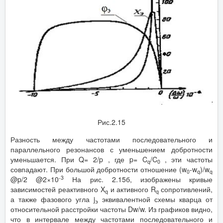
Рис.2.15
Разность между частотами последовательного и
параллельного резонансов с уменьшением добротности
уменьшается. При Q= 2/p , где p= C
/C
, эти частоты
q
0
совпадают. При большой добротности отношение (w
-w
)/w
0
q
q
-3
@p/2 @2×10
На рис. 2.15б, изображены кривые
зависимостей реактивного X
и активного R
сопротивлений,
q
q
а также фазового угла j
эквивалентной схемы кварца от
э
относительной расстройки частоты Dw/w. Из графиков видно,
что в интервале между частотами последовательного и