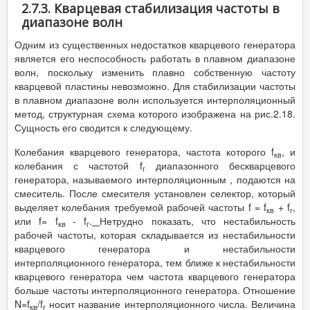
2.7.3. Кварцевая стабилизация частоты в
диапазоне волн
Одним из существенных недостатков кварцевого генератора
является его неспособность работать в плавном диапазоне
волн, поскольку изменить плавно собственную частоту
кварцевой пластины невозможно. Для стабилизации частоты
в плавном диапазоне волн используется интерполяционный
метод, структурная схема которого изображена на рис.2.18.
Сущность его сводится к следующему.
Колебания кварцевого генератора, частота которого f
, и
кв
колебания с частотой f
диапазонного бескварцевого
г
генератора, называемого интерполяционным , подаются на
смеситель. После смесителя установлен селектор, который
выделяет колебания требуемой рабочей частоты f = f
+ f
,
кв
г
или f= f
- f
.
Нетрудно показать, что нестабильность
кв
г
рабочей частоты, которая складывается из нестабильности
кварцевого генератора и нестабильности
интерполяционного генератора, тем ближе к нестабильности
кварцевого генератора чем частота кварцевого генератора
больше частоты интерполяционного генератора. Отношение
N=f
/f
носит название интерполяционного числа. Величина
кв
г