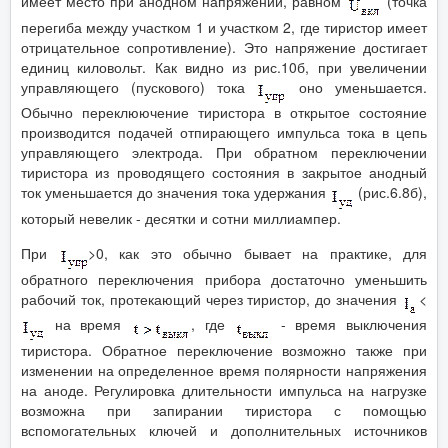
имеет место при анодном напряжении, равном
(точка
перегиба между участком 1 и участком 2, где тиристор имеет
отрицательное сопротивление). Это напряжение достигает
единиц киловольт. Как видно из рис.10б, при увеличении
управляющего (пускового) тока
оно уменьшается.
Обычно переклюючение тиристора в открытое состояние
производится подачей отпирающего импульса тока в цепь
управляющего электрода. При обратном переключении
тиристора из проводящего состояния в закрытое анодный
ток уменьшается до значения тока удержания
(рис.6.8б),
который невелик - десятки и сотни миллиампер.
При
>0, как это обычно бывает на практике, для
обратного переключения прибора достаточно уменьшить
рабочий ток, протекающий через тиристор, до значения
<
на время
, где
- время выключения
тиристора. Обратное переключение возможно также при
изменении на определенное время полярности напряжения
на аноде. Регулировка длительности импульса на нагрузке
возможна при запирании тиристора с помощью
вспомогательных ключей и дополнительных источников