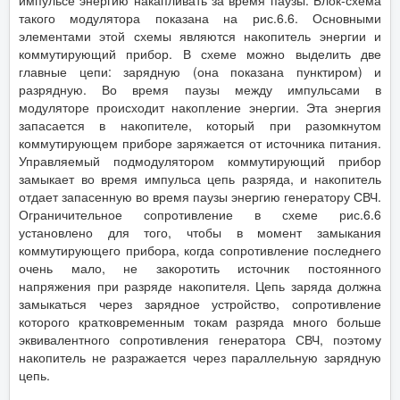
импульсе энергию накапливать за время паузы. Блок-схема
такого модулятора показана на рис.6.6. Основными
элементами этой схемы являются накопитель энергии и
коммутирующий прибор. В схеме можно выделить две
главные цепи: зарядную (она показана пунктиром) и
разрядную. Во время паузы между импульсами в
модуляторе происходит накопление энергии. Эта энергия
запасается в накопителе, который при разомкнутом
коммутирующем приборе заряжается от источника питания.
Управляемый подмодулятором коммутирующий прибор
замыкает во время импульса цепь разряда, и накопитель
отдает запасенную во время паузы энергию генератору СВЧ.
Ограничительное сопротивление в схеме рис.6.6
установлено для того, чтобы в момент замыкания
коммутирующего прибора, когда сопротивление последнего
очень мало, не закоротить источник постоянного
напряжения при разряде накопителя. Цепь заряда должна
замыкаться через зарядное устройство, сопротивление
которого кратковременным токам разряда много больше
эквивалентного сопротивления генератора СВЧ, поэтому
накопитель не разражается через параллельную зарядную
цепь.