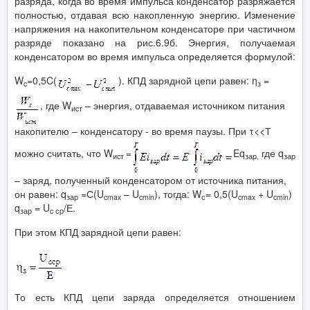
разряда, когда во время импульса конденсатор разряжается
полностью, отдавая всю накопленную энергию. Изменение
напряжения на накопительном конденсаторе при частичном
разряде показано на рис.6.9б. Энергия, получаемая
конденсатором во время импульса определяется формулой:
W
=0,5C(
). КПД зарядной цепи равен: η
=
c
з
, где W
– энергия, отдаваемая источником питания
и
c
т
накопителю – конденсатору - во время паузы. При τ<<Т
можно считать, что W
=
Eq
где q
и
c
т
зар
,
зар
– заряд, полученный конденсатором от источника питания,
он равен: q
=С(U
– U
), тогда: W
= 0,5(U
+ U
)
зар
cmax
cmin
с
cmax
cmin
q
= U
/Е.
зар
c
ср
При этом КПД зарядной цепи равен:
То есть КПД цепи заряда определяется отношением