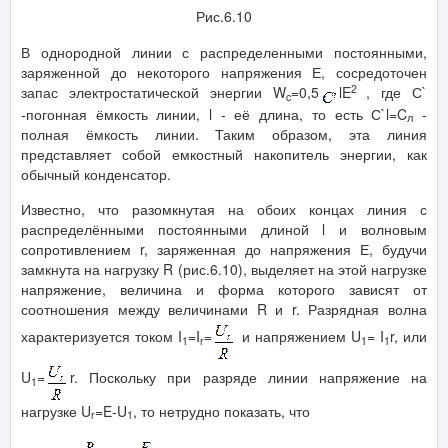
Рис.6.10
В однородной линии с распределенными постоянными,
заряженной до некоторого напряжения Е, сосредоточен
2
запас электростатической энергии W
=0,5
lE
, где С`
c
-погонная ёмкость линии, l - её длина, то есть С`l=C
-
л
полная ёмкость линии. Таким образом, эта линия
представляет собой емкостный накопитель энергии, как
обычный конденсатор.
Известно, что разомкнутая на обоих концах линия с
распределёнными постоянными длиной l и волновым
сопротивлением r, заряженная до напряжения Е, будучи
замкнута на нагрузку R (рис.6.10), выделяет на этой нагрузке
напряжение, величина и форма которого зависят от
соотношения между величинами R и r. Разрядная волна
характеризуется током I
=I
=
и напряжением U
= I
r, или
1
r
1
1
U
=
r. Поскольку при разряде линии напряжение на
1
нагрузке U
=E-U
, то нетрудно показать, что
r
1