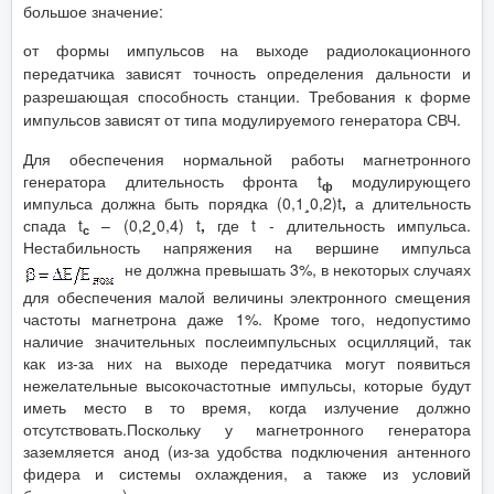
большое значение:
от формы импульсов на выходе радиолокационного
передатчика зависят точность определения дальности и
разрешающая способность станции. Требования к форме
импульсов зависят от типа модулируемого генератора СВЧ.
Для обеспечения нормальной работы магнетронного
генератора длительность фронта t
модулирующего
ф
импульса должна быть порядка (0,1
¸
0,2)t
,
а длительность
спада t
– (0,2
¸
0,4) t
,
где t - длительность импульса.
с
Нестабильность напряжения на вершине импульса
не должна превышать 3%, в некоторых случаях
для обеспечения малой величины электронного смещения
частоты магнетрона даже 1%. Кроме того, недопустимо
наличие значительных послеимпульсных осцилляций, так
как из-за них на выходе передатчика могут появиться
нежелательные высокочастотные импульсы, которые будут
иметь место в то время, когда излучение должно
отсутствовать.Поскольку у магнетронного генератора
заземляется анод (из-за удобства подключения антенного
фидера и системы охлаждения, а также из условий