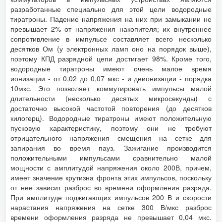
разработанные специально для этой цели водородные
тиратроны. Падение напряжения на них при замыкании не
превышает 2% от напряжения накопителя; их внутреннее
сопротивление в импульсе составляет всего несколько
десятков Ом (у электронных ламп оно на порядок выше),
поэтому КПД разрядной цепи достигает 98%. Кроме того,
водородные тиратроны имеют очень малое время
ионизации - от 0,02 до 0,07 мкс - и деионизации - порядка
10мкс. Это позволяет коммутировать импульсы малой
длительности (несколько десятых микросекунды) с
достаточно высокой частотой повторения (до десятков
килогерц). Водородные тиратроны имеют положительную
пусковую характеристику, поэтому они не требуют
отрицательного напряжения смещения на сетке для
запирания во время пауз. Зажигание производится
положительными импульсами сравнительно малой
мощности с амплитудой напряжения около 200В, причем,
имеет значение крутизна фронта этих импульсов, поскольку
от нее зависит разброс во времени оформления разряда.
При амплитуде поджигающих импульсов 200 В и скорости
нарастания напряжения на сетке 300 В/мкс разброс
времени оформления разряда не превышает 0,04 мкс.