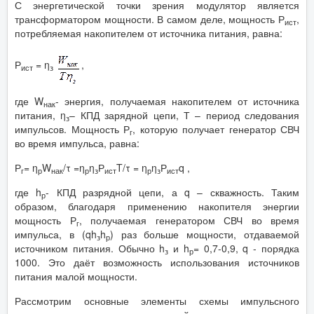
С энергетической точки зрения модулятор является
трансформатором мощности. В самом деле, мощность Р
,
ист
потребляемая накопителем от источника питания, равна:
Р
= η
,
ист
з
где W
- энергия, получаемая накопителем от источника
нак
питания, η
– КПД зарядной цепи, Т – период следования
з
импульсов. Мощность Р
, которую получает генератор СВЧ
г
во время импульса, равна:
Р
= η
W
/τ =η
η
Р
T/τ = η
η
Р
q ,
г
р
нак
р
з
ист
р
з
ист
где h
- КПД разрядной цепи, а q – скважность. Таким
р
образом, благодаря применению накопителя энергии
мощность Р
, получаемая генератором СВЧ во время
г
импульса, в (qh
h
) раз больше мощности, отдаваемой
з
р
источником питания. Обычно h
и h
= 0,7-0,9, q - порядка
з
р
1000. Это даёт возможность использования источников
питания малой мощности.
Рассмотрим основные элементы схемы импульсного