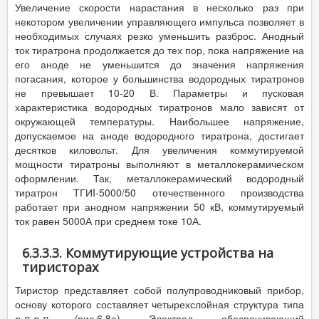
Увеличение скорости нарастания в несколько раз при
некотором увеличении управляющего импульса позволяет в
необходимых случаях резко уменьшить разброс. Анодный
ток тиратрона продолжается до тех пор, пока напряжение на
его аноде не уменьшится до значения напряжения
погасания, которое у большинства водородных тиратронов
не превышает 10-20 В. Параметры и пусковая
характеристика водородных тиратронов мало зависят от
окружающей температуры. Наибольшее напряжение,
допускаемое на аноде водородного тиратрона, достигает
десятков киловольт. Для увеличения коммутируемой
мощности тиратроны выполняют в металлокерамическом
оформлении. Так, металлокерамический водородный
тиратрон ТГИI-5000/50 отечественного производства
работает при анодном напряжении 50 кВ, коммутируемый
ток равен 5000А при среднем токе 10А.
6.3.3.3. Коммутирующие устройства на
тиристорах
Тиристор представляет собой полупроводниковый прибор,
основу которого составляет четырехслойная структура типа
р-
n
-р-
n
(
рис.6.8а). Электрод, обеспечивающий