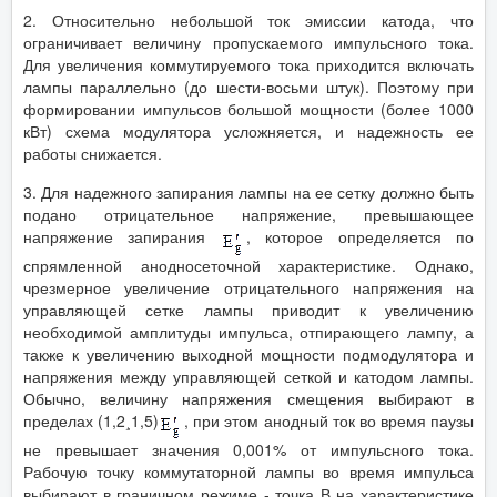
2. Относительно небольшой ток эмиссии катода, что
ограничивает величину пропускаемого импульсного тока.
Для увеличения коммутируемого тока приходится включать
лампы параллельно (до шести-восьми штук). Поэтому при
формировании импульсов большой мощности (более 1000
кВт) схема модулятора усложняется, и надежность ее
работы снижается.
3. Для надежного запирания лампы на ее сетку должно быть
подано отрицательное напряжение, превышающее
напряжение запирания
, которое определяется по
спрямленной анодносеточной характеристике. Однако,
чрезмерное увеличение отрицательного напряжения на
управляющей сетке лампы приводит к увеличению
необходимой амплитуды импульса, отпирающего лампу, а
также к увеличению выходной мощности подмодулятора и
напряжения между управляющей сеткой и катодом лампы.
Обычно, величину напряжения смещения выбирают в
пределах (1,2¸1,5)
, при этом анодный ток во время паузы
не превышает значения 0,001% от импульсного тока.
Рабочую точку коммутаторной лампы во время импульса
выбирают в граничном режиме - точка В на характеристике