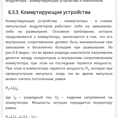
модулятора - коммутирующие устройства и накопители.
6.3.3. Коммутирующие устройства
Коммутирующие устройства - коммутаторы - в схемах
импульсных модуляторов работают либо на замыкание,
либо на размыкание. Основное требование, которое
предъявляется к коммутатору, заключается в том, что его
внутреннее сопротивление должно быть минимальным при
замыкании и бесконечно большим при размыкании. Из
рис.6.6 видно, что во время разряда накопителя напряжение
делится между генератором и внутренним сопротивлением
коммутатора, при этом на последнем теряется мощность.
При этом в коммутаторе теряется мощность Р
, которая при
к
прямоугольном импульсе, когда ток во время импульса
можно считать постоянным, равна
Р
=U
I
к
к
р ,
где I
– разрядный ток, U
– падение напряжения на
р
к
коммутаторе. Мощность, которая передается генератору
равна:
Р
=U
I
=I
(U
- U
) .
г
г
р
р
н
к