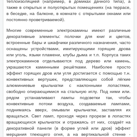
теплоизоляцией (например, в домиках дачного типа), а
также в открытых и полуоткрытых помещениях (на террасе,
в беседке, на балконе, в комнате с открытыми окнами или
постоянно проветриваемой).
Многие современные электрокамины имеют различные
декоративные элементы: полочки для книг и цветов,
встроенные бары и шкафчики различного назначения, часто
оснащены устройствами, имитирующими горящие дрова
или уголь, языки пламени, клубы дыма и т.п. Корпуса таких
электрокаминов отделываются под дерево или камень,
украшаются каминными решётками. Наиболее просто
эффект горящих дров или угля достигается с помощью т.н.
конвективных вертушек, представляющих собой лёгкие
алюминиевые крыльчатки с наклонными лопастями,
свободно опирающимися на стальную иглу. Под ними или.
рядом устанавливают лампы подсветки так, чтобы
конвективные потоки воздуха, создаваемые лампами,
поднимаясь вверх, омывали крыльчатки, заставляя их
вращаться. Свет ламп, проходя через прорези в лопастях
вращающихся крыльчаток и отражаясь от них, создаёт на
декоративной панели (в форме углей или дров) эффект
мерцания тлеющего огня, а на вертикальной стенке -