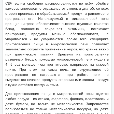
СВЧ волны свободно распространяются во всём объёме
камеры, многократно отражаясь от стенок и дна её, со всех
сторон проникают в обрабатываемый продукт и равномерно
прогревают его. Используемый в микроволновой печи
принцип нагрева обеспечивает высокие вкусовые качества
блюд, полностью сохраняет витамины, исключает
пригорание, продукты меньше обезвоживаются, не
увариваются и не ужариваются. Кроме того, специфика
приготовления пищи в микроволновой печи позволяет
значительно сократить применение жиров, что крайне важно
при диетическом питании. Времени на приготовление
различных блюд с помощью микроволновой печи уходит в
4...8 раз меньше, чем при готовке, например, на газовой
плите. При этом ни сама печь, ни окружающее её
пространство не нагреваются, при работе печи не
выделяются никакие продукты сгорания или запахи - воздух
в кухне остаётся всегда чистым.
Для приготовления пищи в микроволновой печи годится
любая посуда - из стекла, фарфора, фаянса, пластмассы и
даже бумаги, но только не металлическая. Запрещается
пользоваться не только металлической посудой, но даже
посудой с металлическим украшением, например в виде