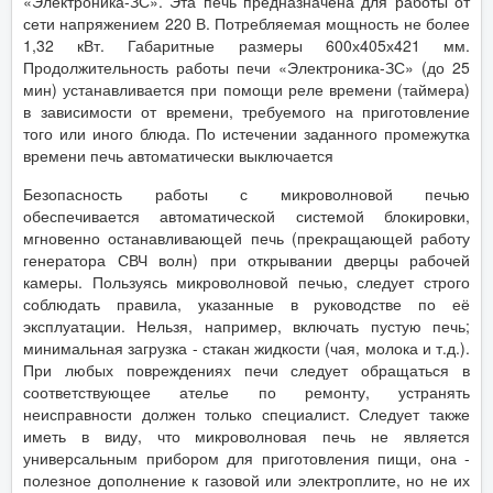
«Электроника-ЗС». Эта печь предназначена для работы от
сети напряжением 220 В. Потребляемая мощность не более
1,32 кВт. Габаритные размеры 600х405х421 мм.
Продолжительность работы печи «Электроника-ЗС» (до 25
мин) устанавливается при помощи реле времени (таймера)
в зависимости от времени, требуемого на приготовление
того или иного блюда. По истечении заданного промежутка
времени печь автоматически выключается
Безопасность работы с микроволновой печью
обеспечивается автоматической системой блокировки,
мгновенно останавливающей печь (прекращающей работу
генератора СВЧ волн) при открывании дверцы рабочей
камеры. Пользуясь микроволновой печью, следует строго
соблюдать правила, указанные в руководстве по её
эксплуатации. Нельзя, например, включать пустую печь;
минимальная загрузка - стакан жидкости (чая, молока и т.д.).
При любых повреждениях печи следует обращаться в
соответствующее ателье по ремонту, устранять
неисправности должен только специалист. Следует также
иметь в виду, что микроволновая печь не является
универсальным прибором для приготовления пищи, она -
полезное дополнение к газовой или электроплите, но не их