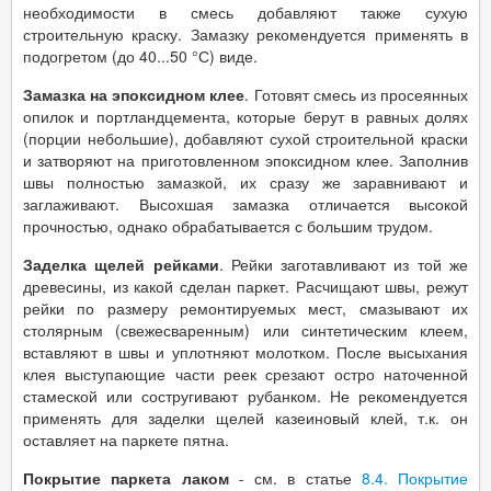
необходимости в смесь добавляют также сухую
строительную краску. Замазку рекомендуется применять в
подогретом (до 40...50 °С) виде.
Замазка на эпоксидном клее
. Готовят смесь из просеянных
опилок и портландцемента, которые берут в равных долях
(порции небольшие), добавляют сухой строительной краски
и затворяют на приготовленном эпоксидном клее. Заполнив
швы полностью замазкой, их сразу же заравнивают и
заглаживают. Высохшая замазка отличается высокой
прочностью, однако обрабатывается с большим трудом.
Заделка щелей рейками
. Рейки заготавливают из той же
древесины, из какой сделан паркет. Расчищают швы, режут
рейки по размеру ремонтируемых мест, смазывают их
столярным (свежесваренным) или синтетическим клеем,
вставляют в швы и уплотняют молотком. После высыхания
клея выступающие части реек срезают остро наточенной
стамеской или состругивают рубанком. Не рекомендуется
применять для заделки щелей казеиновый клей, т.к. он
оставляет на паркете пятна.
Покрытие паркета лаком
- см. в статье
8.4. Покрытие