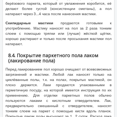
берёзового паркета, который от увлажнения коробится, её
делают более густой (консистенции сметаны), а пол
натирают через 3...4 часа после нанесения мастики.
Скипидарные мастики
продаются готовыми к
употреблению. Мастику наносят на пол за 2 раза тонким
слоем с помощью тряпки или (лучше) жёсткой щётки,
хорошо растирают и только после просыхания мастики пол
натирают.
8.4. Покрытие паркетного пола лаком
(лакирование пола)
Перед лакированием пол хорошо очищают от всевозможных
загрязнений и мастики. Любой лак наносят только на
циклёванные полы, т.к. на полах, покрытых мастикой, он
плохо держится. Лаки продаются упакованными в
герметичную посуду, на которой имеется инструкция по их
применению. Для отделки паркетных полов обычно
пользуются лаками с кислотным отвердителем. Лак,
предварительно смешанный с отвердителем, наносят
тонким слоем на паркет с помощью кисти вдоль планок.
Покрытые лаком полы высыхают за 1...2 суток. Расход лака