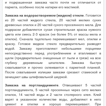
и подкрашенная замазка часто почти не отличается от
паркета, особенно после натирки его мастикой.
Замазка на водорастворимом (жидком) стекле
. Готовится
из 20 частей жидкого стекла, 20 частей мелких сухих
древесных опилок и 20 частей сухого просеянного мела. Для
подкраски добавляется сухая строительная краска нужного
цвета или смесь 2-3 красок (не более 5% от массы мела и
опилок). Сначала тщательно перемешивают мел, опилки и
краску. Готовое жидкое стекло предварительно разводят
водой. Замазку приготовляют небольшими порциями
непосредственно перед употреблением и втапливают в
щели (предварительно очищенные от пыли и грязи) на всю
глубину деревянным шпателем. Замазка быстро
схватывается и прочно склеивается с паркетной планкой.
После схватывания излишки замазки срезают стамеской и
зачищают швы шлифовальной шкуркой.
Замазка на портландцементе
. Отвешивают 5 частей
портландцемента, 5 частей просеянных через сито мелких
опилок, 14 частей воды и 2 части столярного клея. Клей
варят в указанном количестве воды, добавляют в него
цемент и опилки и хорошо перемешивают. При