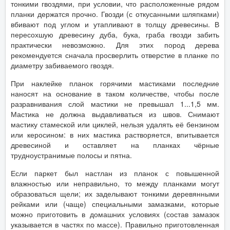
тонкими гвоздями, при условии, что расположенные рядом
планки держатся прочно. Гвозди (с откусанными шляпками)
вбивают под углом и утапливают в толщу древесины. В
пересохшую древесину дуба, бука, граба гвозди забить
практически невозможно. Для этих пород дерева
рекомендуется сначала просверлить отверстие в планке по
диаметру забиваемого гвоздя.
При наклейке планок горячими мастиками последние
наносят на основание в таком количестве, чтобы после
разравнивания слой мастики не превышал 1...1,5 мм.
Мастика не должна выдавливаться из швов. Снимают
мастику стамеской или циклей, нельзя удалять её бензином
или керосином: в них мастика растворяется, впитывается
древесиной и оставляет на планках чёрные
трудноустранимые полосы и пятна.
Если паркет был настлан из планок с повышенной
влажностью или неправильно, то между планками могут
образоваться щели; их заделывают тонкими деревянными
рейками или (чаще) специальными замазками, которые
можно приготовить в домашних условиях (состав замазок
указывается в частях по массе). Правильно приготовленная