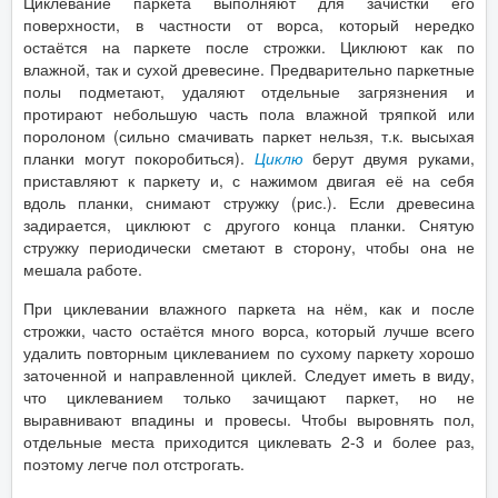
Циклевание паркета выполняют для зачистки его
поверхности, в частности от ворса, который нередко
остаётся на паркете после строжки. Циклюют как по
влажной, так и сухой древесине. Предварительно паркетные
полы подметают, удаляют отдельные загрязнения и
протирают небольшую часть пола влажной тряпкой или
поролоном (сильно смачивать паркет нельзя, т.к. высыхая
планки могут покоробиться).
Циклю
берут двумя руками,
приставляют к паркету и, с нажимом двигая её на себя
вдоль планки, снимают стружку (рис.). Если древесина
задирается, циклюют с другого конца планки. Снятую
стружку периодически сметают в сторону, чтобы она не
мешала работе.
При циклевании влажного паркета на нём, как и после
строжки, часто остаётся много ворса, который лучше всего
удалить повторным циклеванием по сухому паркету хорошо
заточенной и направленной циклей. Следует иметь в виду,
что циклеванием только зачищают паркет, но не
выравнивают впадины и провесы. Чтобы выровнять пол,
отдельные места приходится циклевать 2-3 и более раз,
поэтому легче пол отстрогать.