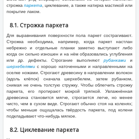
строжка
паркета
, циклевание, а также натирка мастикой или
покрытие лаком.
8.1. Строжка паркета
Для выравнивания поверхности пола паркет сострагивают.
Строжка необходима, например, когда паркет настлан
небрежно и отдельные планки заметно выступают либо
когда он сильно изношен и на нём образовались углубления
или др. дефекты. Строгание выполняют
рубанками
и
шерхебелями
с хорошо наточенными и направленными на
оселке ножами. Строгают древесину в направлении волокон
(вдоль клёпок) сначала шерхебелем, затем рубанком,
снимая не очень толстую стружку. Чтобы облегчить строжку
паркета, его протирают мокрой тряпкой. Увлажнённая
древесина становится мягче, строгается легче, но менее
чисто, чем в сухом виде. Строгают обычно стоя на коленях;
чтобы меньше ощущалась твёрдость паркета, под колени
подкладывают что-нибудь мягкое.
8.2. Циклевание паркета