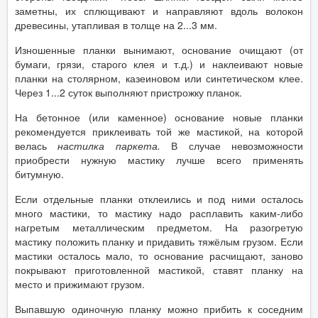
заметны, их сплющивают и направляют вдоль волокон
древесины, утапливая в толще на 2...3 мм.
Изношенные планки вынимают, основание очищают (от
бумаги, грязи, старого клея и т.д.) и наклеивают новые
планки на столярном, казеиновом или синтетическом клее.
Через 1...2 суток выполняют пристрожку планок.
На бетонное (или каменное) основание новые планки
рекомендуется приклеивать той же мастикой, на которой
велась
настилка паркета.
В случае невозможности
приобрести нужную мастику лучше всего применять
битумную.
Если отдельные планки отклеились и под ними осталось
много мастики, то мастику надо расплавить каким-либо
нагретым металлическим предметом. На разогретую
мастику положить планку и придавить тяжёлым грузом. Если
мастики осталось мало, то основание расчищают, заново
покрывают приготовленной мастикой, ставят планку на
место и прижимают грузом.
Выпавшую одиночную планку можно прибить к соседним