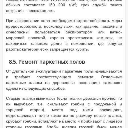
2
обычно составляет 150...200 г/м
; срок службы такого
покрытия - несколько лет.
При лакировании пола необходимо строго соблюдать меры
предосторожности, поскольку лаки, как правило, токсичны и
огнеопасны: пользоваться респиратором или ватно-
марлевой повязкой, хорошо проветривать комнаты, не
находиться слишком долго в помещении, где ведутся
работы; категорически запрещается курить.
8.5. Ремонт паркетных полов
От длительной эксплуатации паркетные полы изнашиваются
и требуют соответствующего ремонта. Отдельные
паркетные планки на деревянных основаниях заменяют
одним из следующих способов.
Старые планки вынимают (если планки держатся прочно, то
их вырубают, т.е. скалывают гребни с продольной и
торцевой сторон), место под ними расчищают,
подготавливают точно такие же по размеру новые планки,
срубают гребни, вставляют на место и прибивают с лицевой
стороны гвоздями. Чтобы шляпки гвоздей были менее