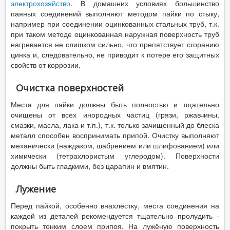
электрохозяйство
. В домашних условиях большинство
паяных соединений выполняют методом пайки по стыку,
например при соединении оцинкованных стальных труб, т.к.
при таком методе оцинкованная наружная поверхность труб
нагревается не слишком сильно, что препятствует сгоранию
цинка и, следовательно, не приводит к потере его защитных
свойств от коррозии.
Очистка поверхностей
Места для пайки должны быть полностью и тщательно
очищены от всех инородных частиц (грязи, ржавчины,
смазки, масла, лака и т.п.), т.к. только зачищенный до блеска
металл способен воспринимать припой. Очистку выполняют
механически (наждаком, шабрением или шлифованием) или
химически (тетрахлористым углеродом). Поверхности
должны быть гладкими, без царапин и вмятин.
Лужение
Перед пайкой, особенно внахлёстку, места соединения на
каждой из деталей рекомендуется тщательно пролудить -
покрыть тонким слоем припоя. На лужёную поверхность