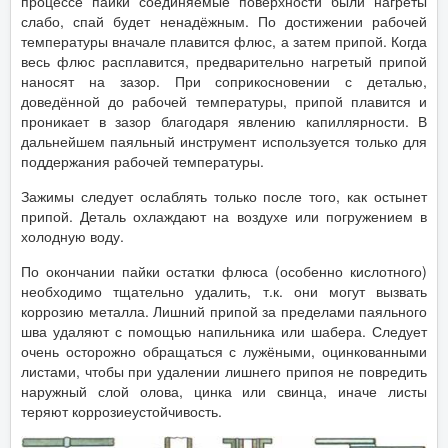
процессе пайки соединяемые поверхности были нагреты
слабо, спай будет ненадёжным. По достижении рабочей
температуры вначале плавится флюс, а затем припой. Когда
весь флюс расплавится, предварительно нагретый припой
наносят на зазор. При соприкосновении с деталью,
доведённой до рабочей температуры, припой плавится и
проникает в зазор благодаря явлению капиллярности. В
дальнейшем паяльный инструмент используется только для
поддержания рабочей температуры.
Зажимы следует ослаблять только после того, как остынет
припой. Деталь охлаждают на воздухе или погружением в
холодную воду.
По окончании пайки остатки флюса (особенно кислотного)
необходимо тщательно удалить, т.к. они могут вызвать
коррозию металла. Лишний припой за пределами паяльного
шва удаляют с помощью напильника или шабера. Следует
очень осторожно обращаться с лужёными, оцинкованными
листами, чтобы при удалении лишнего припоя не повредить
наружный слой олова, цинка или свинца, иначе листы
теряют коррозиеустойчивость.