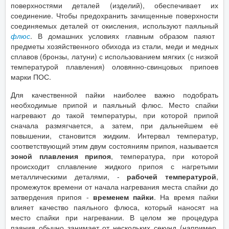
поверхностями деталей (изделий), обеспечивает их
соединение. Чтобы предохранить зачищенные поверхности
соединяемых деталей от окисления, используют паяльный
флюс
. В домашних условиях главным образом паяют
предметы хозяйственного обихода из стали, меди и медных
сплавов (бронзы, латуни) с использованием мягких (с низкой
температурой плавления) оловянно-свинцовых припоев
марки ПОС.
Для качественной пайки наиболее важно подобрать
необходимые припой и паяльный флюс. Место спайки
нагревают до такой температуры, при которой припой
сначала размягчается, а затем, при дальнейшем её
повышении, становится жидким. Интервал температур,
соответствующий этим двум состояниям припоя, называется
зоной плавления припоя
, температура, при которой
происходит сплавление жидкого припоя с нагретыми
металлическими деталями, -
рабочей температурой
,
промежуток времени от начала нагревания места спайки до
затвердения припоя -
временем пайки
. На время пайки
влияет качество паяльного флюса, который наносят на
место спайки при нагревании. В целом же процедура
паяния обычно занимает от нескольких секунд (например,