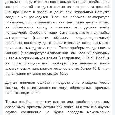
деталью - получится так называемая клеящая спайка, при
которой припой находится только на поверхности деталей
(не проникает в зазор) и даже при небольшой нагрузке
соединение расходится. Если же рабочая температура
повышена, то при паянии сгорает флюс и на детали тотчас
же образуются оксид и окалина, что делает пайку
ненадёжной. Особенно надо быть аккуратным при пайке
электронных (главным образом полупроводниковых)
приборов, поскольку даже незначительный перегрев может
привести к выходу их из строя. Такие приборы следует паять
мягкими (с температурой плавления 180—220 °С) припоями
и весьма ограниченное время (как правило, 3...5 с). Вообще
же полупроводниковые приборы рекомендуется паять
электрическим паяльником мощностью не более 40 Вт при
напряжении питания не свыше 40 В.
Другая типичная ошибка - недостаточно очищено место
спайки. На таких местах не могут образоваться прочные
паяные соединения.
Третья ошибка - слишком плотно или, наоборот, слишком
слабо были прижаты детали при пайке. И в том и в другом
случае соединение не будет обладать максимально