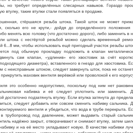
бы, но требует определённых слесарных навыков. Гораздо пр
ю втулку, такие втулки стали появляться в продаже.
ошенная, стёршаяся резьба штока. Такой шток не может приж
я, сколько его не крути,- дойдя до определённого положения
ибо менять всю головку (что достаточно дорого), либо заменить в 
 или штока с нестёртой резьбой можно сделать временный ремо
й 6...8 мм, чтобы использовать ещё пригодный участок резьбы што
уется под обычную прокладку подложить в клапан металличес
нуть сам клапан, «удлинив» его хвостовик за счёт коротко
подходящего диаметра), вставленного в гнездо для хвостовика. Е
м с неисправным штоком, следует завернуть шток, пока не остане
прикрутить маховик вентиля верёвкой или проволокой к его корпус
тиля это особенно недопустимо, поскольку под ним нет раковин
альниковая набивка и её следует уплотнить или заменить. Д
ой достаточно подзатянуть втулку. Если втулка затянута до предела
читься, следует добавить или совсем сменить набивку сальника. 
монтируемого вентиля и убедиться, что вода в трубе перекрыта. Е
я в трубопровод под давлением, может выдавить старый сальни
нтиль надёжно закрыт, отворачивают и снимают втулку, затем ши
 набивку и на её место укладывают новую. В качестве набивки лу
 при её отсутствии - нитки мешковины, асбестовый шнур или обре