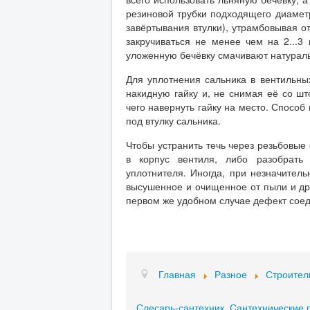
резиновой трубки подходящего диаметр
завёртывания втулки), утрамбовывая о
закручиваться не менее чем на 2...3
уложенную бечёвку смачивают натура
Для уплотнения сальника в вентильных
накидную гайку и, не снимая её со шт
чего навернуть гайку на место. Способ
под втулку сальника.
Чтобы устранить течь через резьбовые
в корпус вентиля, либо разобрать
уплотнителя. Иногда, при незначитель
высушенное и очищенное от пыли и др.
первом же удобном случае дефект сое
Главная
Разное
Строител
Слесарь-сантехник. Сантехнические 