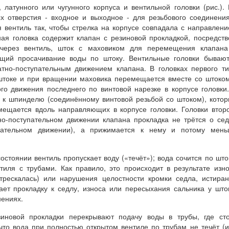
, латунного или чугунного корпуса и вентильной головки (рис.).
х отверстия - входное и выходное - для резьбового соединени
 вентиль так, чтобы стрелка на корпусе совпадала с направлен
ная головка содержит клапан с резиновой прокладкой, посредст
 через вентиль, шток с маховиком для перемещения клапана
ющий просачивание воды по штоку. Вентильные головки бываю
атно-поступательным движением клапана. В головках первого т
 штоке и при вращении маховика перемещается вместе со штоко
го движения последнего по винтовой нарезке в корпусе головки
я к шпинделю (соединённому винтовой резьбой со штоком), кото
ещается вдоль направляющих в корпусе головки. Головки втор
тно-поступательном движении клапана прокладка не трётся о се
упательном движении), а прижимается к нему и потому мень
стоянии вентиль пропускает воду («течёт»); вода сочится по што
тиля с трубами. Как правило, это происходит в результате изн
стрескалась) или нарушения целостности кромки седла, истира
ает прокладку к седлу, износа или пересыхания сальника у што
нениях.
новой прокладки перекрывают подачу воды в трубы, где сто
что вода при полностью открытом вентиле по трубам не течёт (