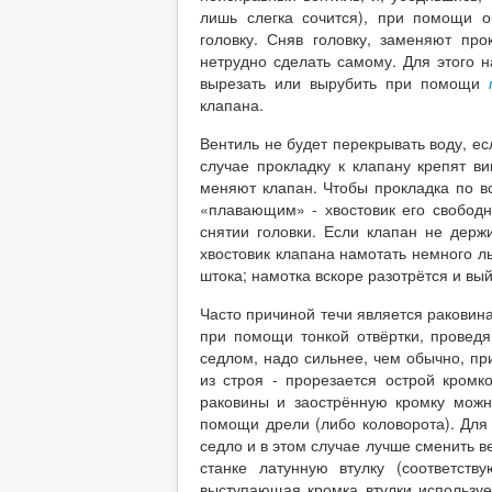
лишь слегка сочится), при помощи о
головку. Сняв головку, заменяют про
нетрудно сделать самому. Для этого 
вырезать или вырубить при помощи
клапана.
Вентиль не будет перекрывать воду, ес
случае прокладку к клапану крепят ви
меняют клапан. Чтобы прокладка по в
«плавающим» - хвостовик его свободн
снятии головки. Если клапан не держи
хвостовик клапана намотать немного ль
штока; намотка вскоре разотрётся и вый
Часто причиной течи является раковин
при помощи тонкой отвёртки, провед
седлом, надо сильнее, чем обычно, пр
из строя - прорезается острой кромк
раковины и заострённую кромку можн
помощи дрели (либо коловорота). Для 
седло и в этом случае лучше сменить в
станке латунную втулку (соответств
выступающая кромка втулки использует