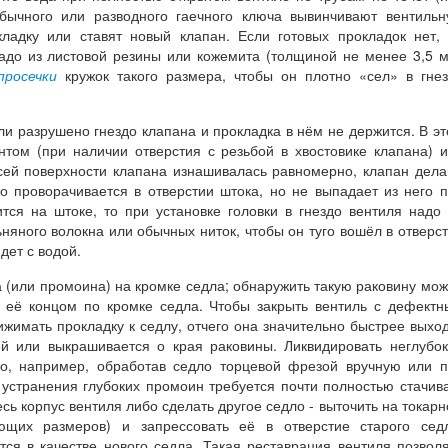
бычного или разводного гаечного ключа вывинчивают вентиль
кладку или ставят новый клапан. Если готовых прокладок нет,
надо из листовой резины или кожемита (толщиной не менее 3,5 
просечки
кружок такого размера, чтобы он плотно «сел» в гне
ли разрушено гнездо клапана и прокладка в нём не держится. В э
нтом (при наличии отверстия с резьбой в хвостовике клапана) 
сей поверхности клапана изнашивалась равномерно, клапан дел
о проворачивается в отверстии штока, но не выпадает из него 
тся на штоке, то при установке головки в гнездо вентиля надо
няного волокна или обычных ниток, чтобы он туго вошёл в отверс
дет с водой.
а (или промоина) на кромке седла; обнаружить такую раковину мо
я её концом по кромке седла. Чтобы закрыть вентиль с дефект
ижимать прокладку к седлу, отчего она значительно быстрее выхо
ой или выкрашивается о края раковины. Ликвидировать неглубо
о, например, обработав седло торцевой фрезой вручную или 
устранения глубоких промоин требуется почти полностью стачив
есь корпус вентиля либо сделать другое седло - выточить на токар
ующих размеров) и запрессовать её в отверстие старого сед
ся в качестве нового седла. Такая реставрация вентиля позвол