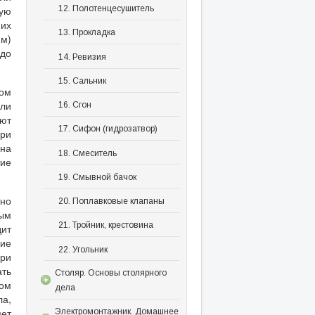
ную
12. Полотенцесушитель
 их
13. Прокладка
мм)
здо
14. Ревизия
15. Сальник
том
или
16. Сгон
ают
17. Сифон (гидрозатвор)
при
 на
18. Смеситель
тие
19. Смывной бачок
жно
20. Поплавковые клапаны
ным
21. Тройник, крестовина
дит
кие
22. Угольник
при
ать
Столяр. Основы столярного
ном
дела
ла,
яет
Электромонтажник. Домашнее