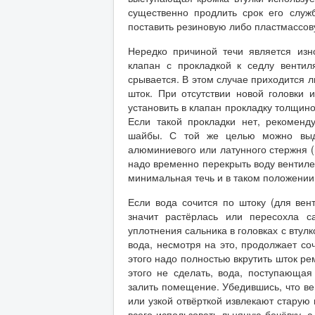
существенно продлить срок его служ
поставить резиновую либо пластмассову
Нередко причиной течи является изн
клапан с прокладкой к седлу вентил
срывается. В этом случае приходится л
шток. При отсутствии новой головки
установить в клапан прокладку толщино
Если такой прокладки нет, рекоменд
шайбы. С той же целью можно выдви
алюминиевого или латунного стержня (
надо временно перекрыть воду вентиле
минимальная течь и в таком положении 
Если вода сочится по штоку (для вен
значит растёрлась или пересохла с
уплотнения сальника в головках с втулк
вода, несмотря на это, продолжает со
этого надо полностью вкрутить шток ре
этого не сделать, вода, поступающа
залить помещение. Убедившись, что ве
или узкой отвёрткой извлекают старую
всего использовать льняную бечёвку, а