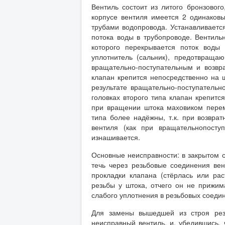
Вентиль состоит из литого бронзового
корпусе вентиля имеется 2 одинаковы
трубами водопровода. Устанавливается
потока воды в трубопроводе. Вентиль
которого перекрывается поток воды
уплотнитель (сальник), предотвраща
вращательно-поступательным и возвр
клапан крепится непосредственно на
результате вращательно-поступательно
головках второго типа клапан крепитс
при вращении штока маховиком перем
типа более надёжны, т.к. при возвра
вентиля (как при вращательнопост
изнашивается.
Основные неисправности: в закрытом со
течь через резьбовые соединения вен
прокладки клапана (стёрлась или ра
резьбы у штока, отчего он не прижим
слабого уплотнения в резьбовых соеди
Для замены вышедшей из строя рези
неисправный вентиль, и, убедившись, 