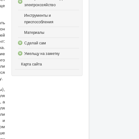
още
электрохозяйство
Инструменты и
ать
приспособления
 он
Материалы
ней
нт:
Сделай сам
ка.
кие
Умельцу на заметку
го
Карта сайта
сли
тся
у.
ы),
ля
, а
Для
сли
к и
лом
чше
зок