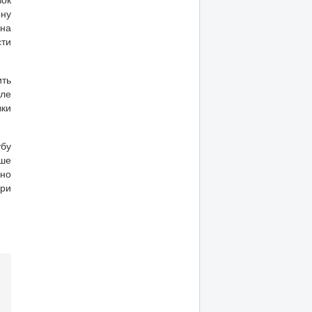
ону
жна
сти
ить
сле
вки
убу
ше
ьно
при