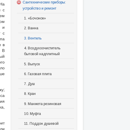
Сантехнические приборы:
 На
устройство и ремонт
я с
ием
1. «Бочонок»
вом
 и
2. Ванна
т с
ипа
3. Вентиль
м в
4. Воздухоочиститель
. В
бытовой надплитный
рый
ого
5. Выпуск
дло
ше
6. Газовая плита
7. Душ
ку;
8. Кран
оса
ния
9. Манжета резиновая
ка,
10. Муфта
ит
11. Поддон душевой
или