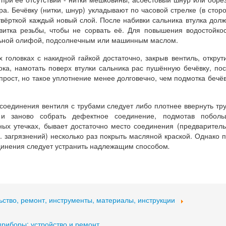
а. Бечёвку (нитки, шнур) укладывают по часовой стрелке (в стор
твёрткой каждый новый слой. После набивки сальника втулка дол
 витка резьбы, чтобы не сорвать её. Для повышения водостойко
льной олифой, подсолнечным или машинным маслом.
 головках с накидной гайкой достаточно, закрыв вентиль, открут
ока, намотать поверх втулки сальника рас пушённую бечёвку, по
 прост, но такое уплотнение менее долговечно, чем подмотка бечё
 соединения вентиля с трубами следует либо плотнее ввернуть тр
 и заново собрать дефектное соединение, подмотав поболь
ных утечках, бывает достаточно место соединения (предварител
 загрязнений) несколько раз покрыть масляной краской. Однако 
динения следует устранить надлежащим способом
.
ьство, ремонт, инструменты, материалы, инструкции
приборы: устройство и ремонт