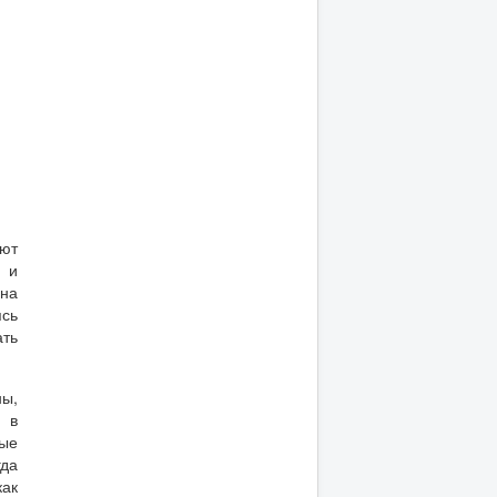
ют
 и
на
ясь
ать
ы,
 в
ые
гда
как