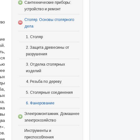
Сантехнические приборы:
устройство и ремонт
Столяр. Основы столярного
тво
дела
1. Столяр
шие
ой.
2. Защита древесины от
ть,
разрушения
еся
тью
3. Отделка столярных
лее
изделий
ных
оды
4. Резьба по дереву
ба,
5. Столярные соединения
ных
ха.
6. Фанерование
вка
швы
Электромонтажник. Домашнее
два
электрохозяйство
и».
Инструменты и
в.
приспособления
лие