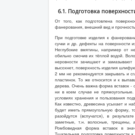
6.1. Подготовка поверхност
От того, как подготовлена поверхно
фанерования, внешний вид и прочность
При подготовке изделия к фанерован
сучки и др. дефекты на поверхности 
Неглубокие вмятины, например от не
обильно смочив их тёплой водой. Воло
неровности зачищают и замазывают 
высохнет, поверхность изделия шлифу
2 мм не рекомендуется закрывать и сг
пластинок. То же относится и к выпа
дерева. Очень важна форма вставок - 
ни в коем случае не прямоугольные.
условиях хранения и пользования под
Как известно, древесина усыхает и на
будет иметь прямоугольную форму, т
разойдутся (вспучатся), в результа
заметные, т.н. волосные, трещины, 
Ромбовидная форма вставок в знач
Тщательная подготовка поверхности к