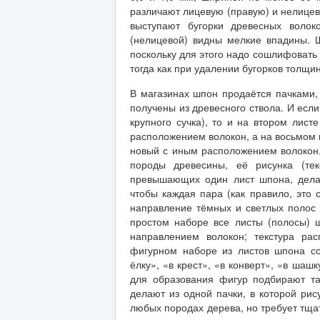
различают лицевую (правую) и нелицеву
выступают бугорки древесных воло
(нелицевой) видны мелкие впадины. 
поскольку для этого надо сошлифовать
тогда как при удалении бугорков толщи
В магазинах шпон продаётся пачками,
получены из древесного ствола. И есл
крупного сучка), то и на втором лист
расположением волокон, а на восьмом и
новый с иным расположением волокон.
породы древесины, её рисунка (те
превышающих один лист шпона, делаю
чтобы каждая пара (как правило, это
направление тёмных и светлых полос
простом наборе все листы (полосы) 
направлением волокон; текстура рас
фигурном наборе из листов шпона со
ёлку», «в крест», «в конверт», «в шашк
для образования фигур подбирают та
делают из одной пачки, в которой рис
любых породах дерева, но требует тщат