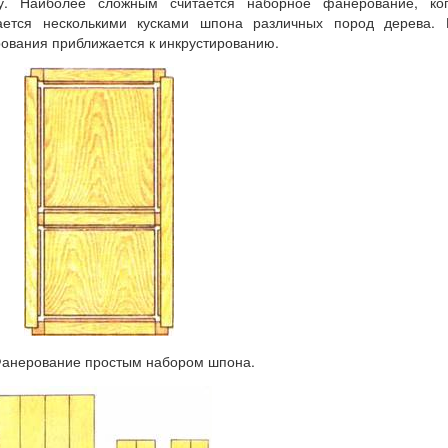
у. Наиболее сложным считается наборное фанерование, ког
ается несколькими кусками шпона различных пород дерева. 
ования приближается к инкрустированию.
 Фанерование простым набором шпона.