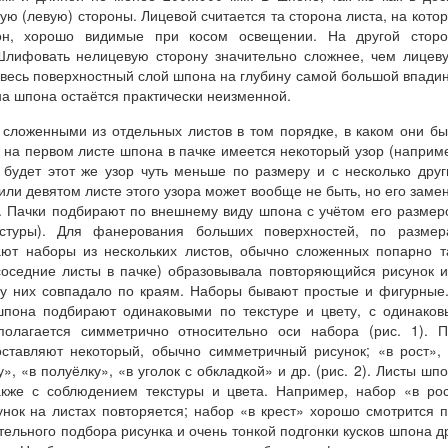
ю (левую) стороны. Лицевой считается та сторона листа, на кото
кон, хорошо видимые при косом освещении. На другой сторо
Шлифовать нелицевую сторону значительно сложнее, чем лицев
 весь поверхностный слой шпона на глубину самой большой впади
на шпона остаётся практически неизменной.
 сложенными из отдельных листов в том порядке, в каком они б
и на первом листе шпона в пачке имеется некоторый узор (наприм
е будет этот же узор чуть меньше по размеру и с несколько дру
ли девятом листе этого узора может вообще не быть, но его заме
 Пачки подбирают по внешнему виду шпона с учётом его размер
кстуры). Для фанерования больших поверхностей, по размер
т наборы из нескольких листов, обычно сложенных попарно т
 соседние листы в пачке) образовывала повторяющийся рисунок 
 у них совпадало по краям. Наборы бывают простые и фигурные
шпона подбирают одинаковыми по текстуре и цвету, с одинако
полагается симметрично относительно оси набора (рис. 1). 
ставляют некоторый, обычно симметричный рисунок; «в рост»,
у», «в полуёлку», «в уголок с обкладкой» и др. (рис. 2). Листы шп
кже с соблюдением текстуры и цвета. Например, набор «в ро
унок на листах повторяется; набор «в крест» хорошо смотрится 
ельного подбора рисунка и очень тонкой подгонки кусков шпона д