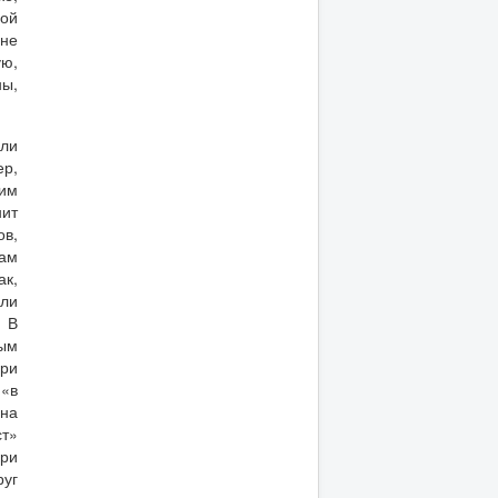
рой
не
ую,
ны,
ыли
ер,
гим
нит
ов,
ам
ак,
или
. В
вым
При
 «в
она
ст»
при
руг