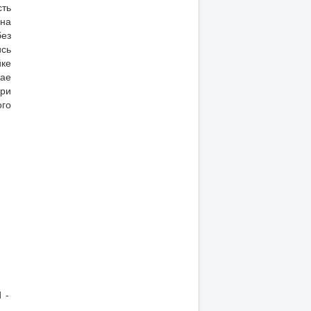
сть
она
без
ись
йке
ае
при
ого
 -