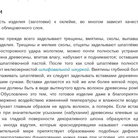
и
сть изделия (заготовки) к оклейке, во многом зависит качес
 облицовочного слоя.
ию прежде всего заделывают трещины, вмятины, сколы, выпав
изделия. Трещины и мелкие сколы, отщепы заделывают шпатлёвк
осторожного удара молотком, можно почти полностью устрани
кна древесины, впитав влагу, набухают и поднимаются; оставши
шпатлёвочной пастой. После того как слой шпатлёвки полнос
ют мелкозернистой
шлифовальной шкуркой
. Вмятины глубиной бо
лаживать шпатлёвкой, их следует заделывать вставками деревян
вшим сучкам. Вставки делаются из той же или более мягкой пор
они должны быть в виде вытянутого вдоль волокон древесины ром
 Обусловлено это тем, что готовое изделие даже в благоприят
вержено воздействию изменений температуры и влажности возду
бухает главным образом не вдоль волокон, а поперёк. Если вста
о при значительном усыхании (набухании) древесины клеевые 
те на гладкой поверхности декоративного шпона образуются е
а иногда вздутия, которые краснодеревщики называют «чижам
ительной мере препятствует образованию подобных дефекто
 декоративному фанерованию нужна даже при условии, что изде