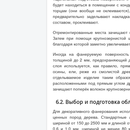
будет находиться в помещении с кон
торцам (они вообще не оклеиваются)
предварительно заделывают накладк
составом, проклеивают.
Отремонтированные места зачищают ш
Затем при помощи крупнозернистой ш
благодаря которой заметно увеличивает
Иногда на фанеруемую поверхность
толщиной до 2 мм, предохраняющий д
слоя используется, как правило, пр
осины, ели, реже из смолистой дре
отделываемое изделие таким образо
расположенными под прямым углом др
зачищают поперёк волокон крупнозерни
6.2. Выбор и подготовка о
Для декоративного фанерования испо
ценных пород дерева. Стандартные 
шириной от 150 до 2500 мм и длиной о
0,6 и 1,0 мм, шириной не менее 80 м