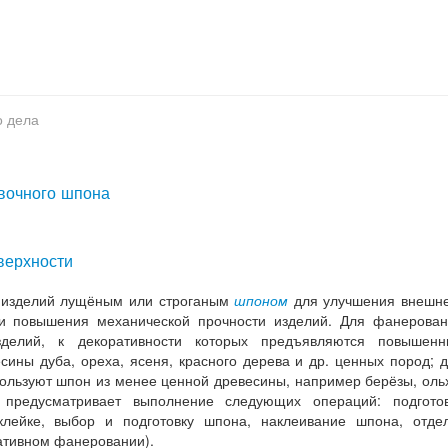
о дела
овочного шпона
верхности
х изделий лущёным или строганым
шпоном
для улучшения внешне
и повышения механической прочности изделий. Для фанерован
делий, к декоративности которых предъявляются повышенн
ины дуба, ореха, ясеня, красного дерева и др. ценных пород; 
ользуют шпон из менее ценной древесины, например берёзы, оль
 предусматривает выполнение следующих операций: подготов
оклейке, выбор и подготовку шпона, наклеивание шпона, отде
ативном фанеровании).