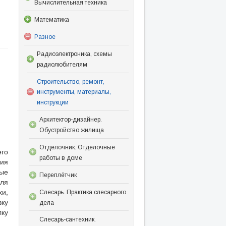
Вычислительная техника
Математика
Разное
Радиоэлектроника, схемы
радиолюбителям
Строительство, ремонт,
инструменты, материалы,
инструкции
Архитектор-дизайнер.
Обустройство жилища
Отделочник. Отделочные
го
работы в доме
ия
ые
Переплётчик
для
хи,
Слесарь. Практика слесарного
ку
дела
лку
Слесарь-сантехник.