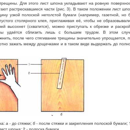
 трещины. Для этого лист шпона укладывают на ровную поверхно
гают растрескавшиеся части (рис. 3). В таком положении лист шп
ину узкой полоской нетолстой бумаги (например, газетной, но 
густого столярного клея, приглаживая её, чтобы не образовывал
клей высохнет (схватится), можно приступать к обрезке и раскро
ны удаётся сблизить лишь с большим трудом. В этом случ
жнить, после чего стягивание трещины значительно упрощается, 
отно зажать между дощечками и в таком виде выдержать до полн
на:
а -
до стяжки;
б -
после стяжки и закрепления полоской бумаги; 1
лист шпона; 2 - полоска бумаги