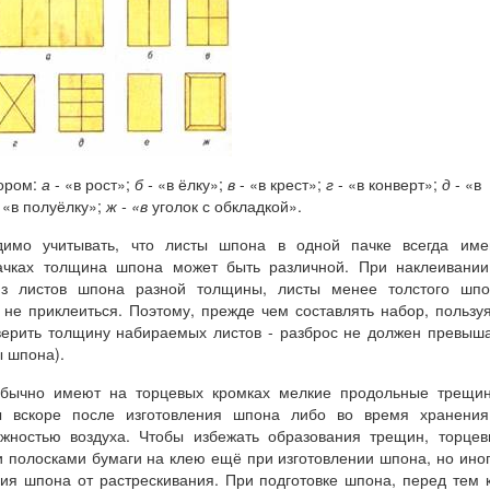
бором:
а
- «в рост»;
б -
«в ёлку»;
в
- «в крест»;
г
- «в конверт»;
д
- «в
 «в полуёлку»;
ж - «в
уголок с обкладкой».
имо учитывать, что листы шпона в одной пачке всегда име
ачках толщина шпона может быть различной. При наклеивании
 из листов шпона разной толщины, листы менее толстого шпо
не приклеиться. Поэтому, прежде чем составлять набор, пользу
верить толщину набираемых листов - разброс не должен превыш
ы шпона).
обычно имеют на торцевых кромках мелкие продольные трещин
ы вскоре после изготовления шпона либо во время хранения
ностью воздуха. Чтобы избежать образования трещин, торцев
и полосками бумаги на клею ещё при изготовлении шпона, но ино
ия шпона от растрескивания. При подготовке шпона, перед тем 