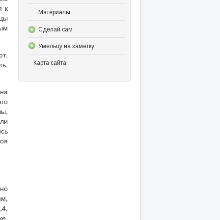
я к
Материалы
рцы
ым
Сделай сам
Умельцу на заметку
ют.
Карта сайта
ть,
на
его
зы,
ли
ись
лоя
нно
м,
,4,
ке,