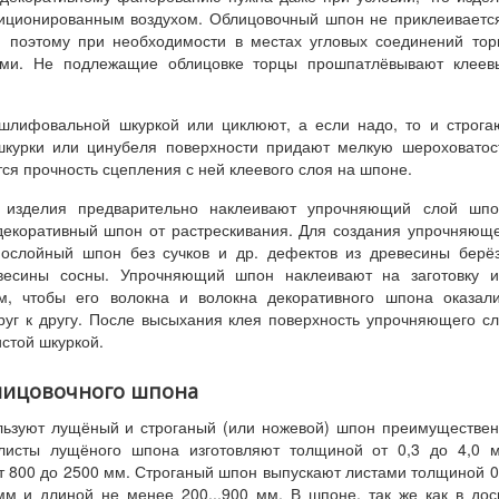
диционированным воздухом. Облицовочный шпон не приклеиваетс
, поэтому при необходимости в местах угловых соединений то
ами. Не подлежащие облицовке торцы прошпатлёвывают клеев
лифовальной шкуркой или циклюют, а если надо, то и строга
курки или цинубеля поверхности придают мелкую шероховатос
ся прочность сцепления с ней клеевого слоя на шпоне.
 изделия предварительно наклеивают упрочняющий слой шпо
екоративный шпон от растрескивания. Для создания упрочняющ
ямослойный шпон без сучков и др. дефектов из древесины берё
весины сосны. Упрочняющий шпон наклеивают на заготовку и
м, чтобы его волокна и волокна декоративного шпона оказал
уг к другу. После высыхания клея поверхность упрочняющего с
стой шкуркой.
блицовочного шпона
льзуют лущёный и строганый (или ножевой) шпон преимуществе
листы лущёного шпона изготовляют толщиной от 0,3 до 4,0 м
т 800 до 2500 мм. Строганый шпон выпускают листами толщиной 0
м и длиной не менее 200...900 мм. В шпоне, так же как в дос