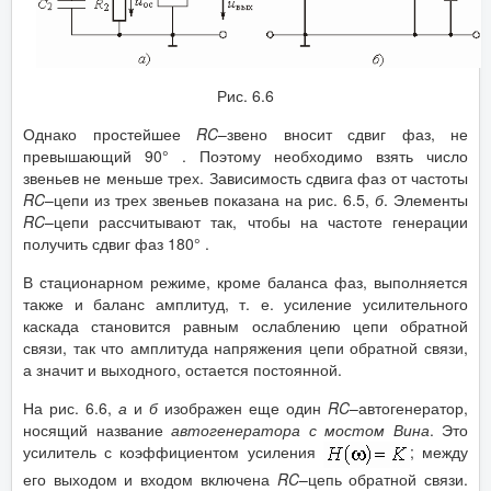
Рис. 6.6
Однако простейшее
RC
–звено вносит сдвиг фаз, не
превышающий 90° . Поэтому необходимо взять число
звеньев не меньше трех. Зависимость сдвига фаз от частоты
RC
–цепи из трех звеньев показана на рис. 6.5,
б
. Элементы
RC
–цепи рассчитывают так, чтобы на частоте генерации
получить сдвиг фаз 180° .
В стационарном режиме, кроме баланса фаз, выполняется
также и баланс амплитуд, т. е. усиление усилительного
каскада становится равным ослаблению цепи обратной
связи, так что амплитуда напряжения цепи обратной связи,
а значит и выходного, остается постоянной.
На рис. 6.6,
а
и
б
изображен еще один
RC
–автогенератор,
носящий название
автогенератора с мостом Вина
. Это
усилитель с коэффициентом усиления
; между
его выходом и входом включена
RC
–цепь обратной связи.