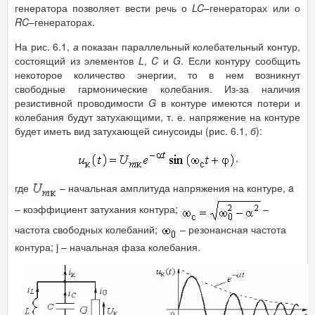
генератора позволяет вести речь о
LC
–генераторах или о
RC
–генераторах.
На рис. 6.1,
а
показан параллельный колебательный контур,
состоящий из элементов
L
,
C
и
G
. Если контуру сообщить
некоторое количество энергии, то в нем возникнут
свободные гармонические колебания. Из-за наличия
резистивной проводимости
G
в контуре имеются потери и
колебания будут затухающими, т. е. напряжение на контуре
будет иметь вид затухающей синусоиды (рис. 6.1,
б
):
,
где
– начальная амплитуда напряжения на контуре, a
– коэффициент затухания контура;
–
частота свободных колебаний;
– резонансная частота
контура; j – начальная фаза колебания.