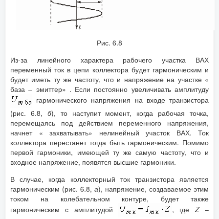
Рис. 6.8
Из-за линейного характера рабочего участка ВАХ
переменный ток в цепи коллектора будет гармоническим и
будет иметь ту же частоту, что и напряжение на участке «
база – эмиттер» . Если постоянно увеличивать амплитуду
гармонического напряжения на входе транзистора
(рис. 6.8,
б
), то наступит момент, когда рабочая точка,
перемещаясь под действием переменного напряжения,
начнет « захватывать» нелинейный участок ВАХ. Ток
коллектора перестанет тогда быть гармоническим. Помимо
первой гармоники, имеющей ту же самую частоту, что и
входное напряжение, появятся высшие гармоники.
В случае, когда коллекторный ток транзистора является
гармоническим (рис. 6.8,
а
), напряжение, создаваемое этим
током на колебательном контуре, будет также
гармоническим с амплитудой
, где
Z
–