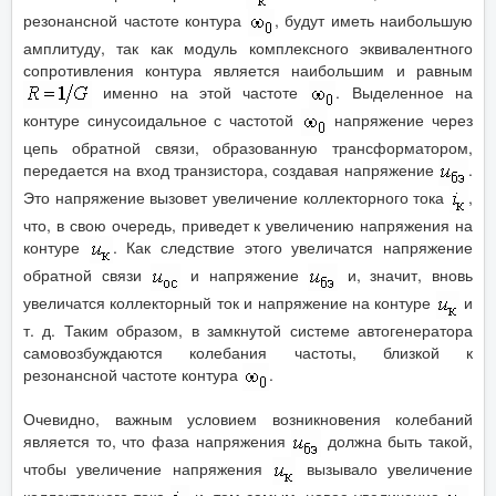
резонансной частоте контура
, будут иметь наибольшую
амплитуду, так как модуль комплексного эквивалентного
сопротивления контура является наибольшим и равным
именно на этой частоте
. Выделенное на
контуре синусоидальное с частотой
напряжение через
цепь обратной связи, образованную трансформатором,
передается на вход транзистора, создавая напряжение
.
Это напряжение вызовет увеличение коллекторного тока
,
что, в свою очередь, приведет к увеличению напряжения на
контуре
. Как следствие этого увеличатся напряжение
обратной связи
и напряжение
и, значит, вновь
увеличатся коллекторный ток и напряжение на контуре
и
т. д. Таким образом, в замкнутой системе автогенератора
самовозбуждаются колебания частоты, близкой к
резонансной частоте контура
.
Очевидно, важным условием возникновения колебаний
является то, что фаза напряжения
должна быть такой,
чтобы увеличение напряжения
вызывало увеличение
коллекторного тока
и, тем самым, новое увеличение
.