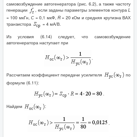
самовозбуждение автогенератора (рис. 6.2), а также частоту
генерации
, если заданы параметры элементов контура
L
= 100 мкГн,
С
= 0,1 мкФ,
R
= 20 кОм и средняя крутизна ВАХ
транзистора
= 4 мА/В.
Из условия (6.14) следует, что самовозбуждение
автогенератора наступает при
.
Рассчитаем коэффициент передачи усилителя
по
формуле (6.11):
.
Найдем
:
.