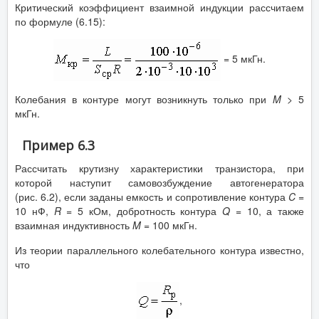
Критический коэффициент взаимной индукции рассчитаем
по формуле (6.15):
= 5 мкГн.
Колебания в контуре могут возникнуть только при
M
> 5
мкГн.
Пример 6.3
Рассчитать крутизну характеристики транзистора, при
которой наступит самовозбуждение автогенератора
(рис. 6.2), если заданы емкость и сопротивление контура
C
=
10 нФ,
R
= 5 кОм, добротность контура
Q
= 10, а также
взаимная индуктивность
M
= 100 мкГн.
Из теории параллельного колебательного контура известно,
что
,