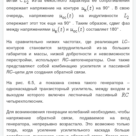
ветви
С
из-за емкостного характера ее сопротивления
опережает напряжение на контуре
на 90° . В свою
очередь, напряжение
на индуктивности
опережает этот ток еще на 90° . Таким образом, сдвиг фаз
между напряжениями
и
составляет 180° .
На сравнительно низких частотах, где реализация
LC
–
контуров становится затруднительной из-за больших
габаритов и массы, низкой добротности и невозможности
перестройки, используют
RC
–автогенераторы. Они также
представляют собой комбинацию усилителя и пассивной
RC
–цепи для создания обратной связи.
На рис. 6.5,
а
показана схема такого генератора –
однокаскадный транзисторный усилитель, между входом и
выходом которого включен лестничный пассивный
четырехполюсник.
Для возникновения генерации колебаний необходимо, чтобы
напряжение обратной связи, подаваемое на вход
генератора, непрерывно возрастало. Это возможно только
тогда, когда усиление усилительного каскада больше
ослабления, вносимого цепью обратной связи. Кроме того,