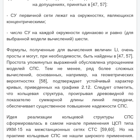
на допущениях, принятых в [47, 57]:
- СУ первичной сети лежат на окружностях, являющихся
концентрическими;
- число СУ на каждой окружности одинаково и равно (для
выбранной модели вычислений) шести.
Формулы, полученные для вычисления величин Li, очень
просты и могут, при необходимости, быть найдены в [47, 57].
Простота упомянутых выражений обусловлена упрощением
моделей СПС. Тем не менее, ряд более сложных
вычислений, основанных, например, на геометрических
вероятностях [58], подтверждает устойчивый характер
кривых, приведенных на графике 2.12. Следует отметить,
что кольцевая структура, проигрывая древовидной по
показателю суммарной длины линий передачи,
обеспечивает существенное повышение надежности СПС.
Идея реализации кольцевой структуры СПС
сформировалась в самом начале применения ЦСП типа
ИКМ-15 на межстанционных сетях СТС [59,60]. Но на
практике кольцевые СПС не нашли широкого применения.