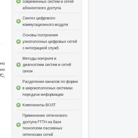
современных систем и сетей
абонентского доступа
Синтез цифрового
коммутационного модуля
Основы построения
узкополосных цифровых сетей
с интеграцией служб
Методы контроля и
но
диагностики систем и сетей
жно
связи
VC,
Разделение каналов по форме
в широкополосных системах
передачи информации
Компоненты ВОЛТ
Применение оптического
доступа FTTH на базе
технологии пассивных
оптических сетей