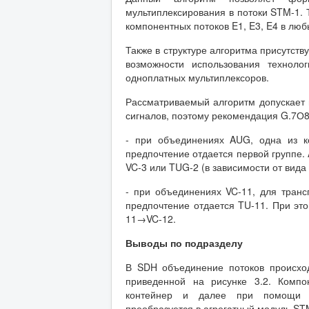
мультиплексирования в потоки STM-1. 
компонентных потоков E1, E3, E4 в лю
Также в структуре алгоритма присутств
возможности использования техноло
одноплатных мультиплексоров.
Рассматриваемый алгоритм допускает
сигналов, поэтому рекомендация G.7О
- при объединениях AUG, одна из к
предпочтение отдается первой группе.
VC-3 или TUG-2 (в зависимости от вид
- при объединениях VC-11, для транс
предпочтение отдается TU-11. При эт
11→VC-12.
Выводы по подразделу
В SDH объединение потоков происходи
приведенной на рисунке 3.2. Компо
контейнер и далее при помощи о
преобразуется в агрегатный модуль ST