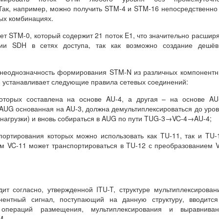
Так, например, можно получить STM-4 и STM-16 непосредственно
бых комбинациях.
ует STM-0, который содержит 21 поток E1, что значительно расшир
гии SDH в сетях доступа, так как возможно создание дешёв
 неоднозначность формирования STM-N из различных компонент
8 устанавливает следующие правила сетевых соединений:
оторых составлена на основе AU-4, а другая – на основе AU
 AUG основанная на AU-3, должна демультиплексироваться до уро
а нагрузки) и вновь собираться в AUG по пути TUG-3→VC-4→AU-4;
портирования которых можно использовать как TU-11, так и TU-
ом VC-11 может транспортироваться в TU-12 с преобразованием 
т согласно, утвержденной ITU-T, структуре мультиплексирован
нентный сигнал, поступающий на данную структуру, вводится
пераций размещения, мультиплексирования и выравниван
M.