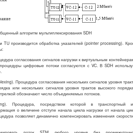
бобщенный алгоритм мультиплексирования SDH
 TU производится обработка указателей (pointer processing). Кр
ы:
едура согласования сигналов нагрузки к виртуальным контейнера
процедуры цифровые потоки согласуются с VC. В SDH использ
.
lexing). Процедура согласования нескольких сигналов уровня трак
рядка или нескольких сигналов уровня трактов высокого порядк
трелкой обозначают число объединяемых потоков.
ng). Процедура, посредством которой в транспортный и
рмация о величине отступе начала цикла нагрузки от начала ци
цедура позволяет динамично компенсировать изменения скорост
мировать поток STM любого уровня без промежуточно