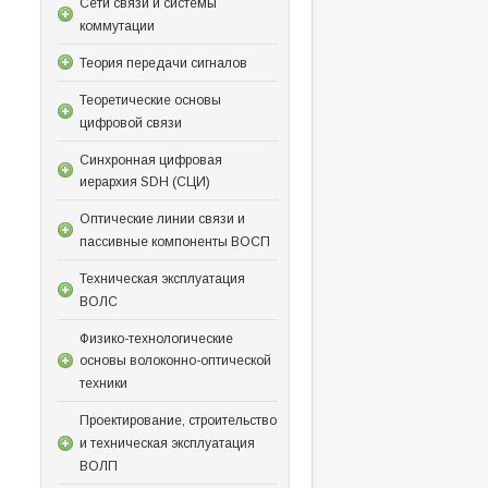
Сети связи и системы
коммутации
Теория передачи сигналов
Теоретические основы
цифровой связи
Синхронная цифровая
иерархия SDH (СЦИ)
Оптические линии связи и
пассивные компоненты ВОСП
Техническая эксплуатация
ВОЛС
Физико-технологические
основы волоконно-оптической
техники
Проектирование, строительство
и техническая эксплуатация
ВОЛП