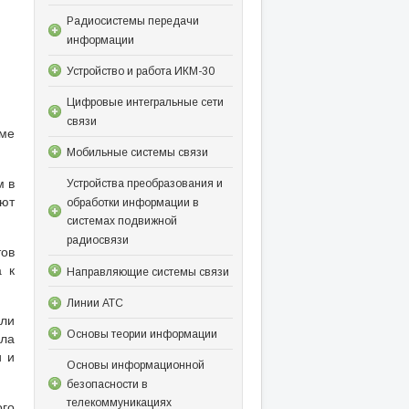
Радиосистемы передачи
информации
Устройство и работа ИКМ-30
Цифровые интегральные сети
связи
оме
Мобильные системы связи
м в
Устройства преобразования и
уют
обработки информации в
системах подвижной
радиосвязи
тов
а к
Направляющие системы связи
Линии АТС
ли
Основы теории информации
кла
и и
Основы информационной
безопасности в
телекоммуникациях
го