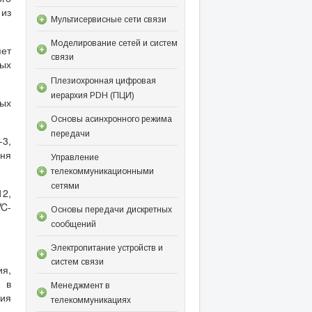
 из
Мультисервисные сети связи
Моделирование сетей и систем
яет
связи
ых
Плезиохронная цифровая
иерархия PDH (ПЦИ)
ных
Основы асинхронного режима
передачи
-3,
вня
Управление
телекоммуникационными
сетями
12,
VC-
Основы передачи дискретных
сообщений
Электропитание устройств и
систем связи
ия,
 в
Менеджмент в
ия
телекоммуникациях