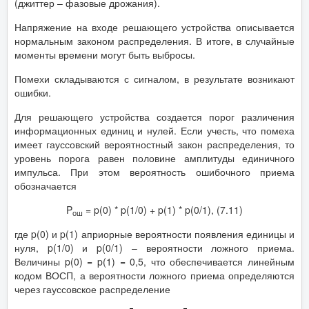
(джиттер – фазовые дрожания).
Напряжение на входе решающего устройства описывается
нормальным законом распределения. В итоге, в случайные
моменты времени могут быть выбросы.
Помехи складываются с сигналом, в результате возникают
ошибки.
Для решающего устройства создается порог различения
информационных единиц и нулей. Если учесть, что помеха
имеет гауссовский вероятностный закон распределения, то
уровень порога равен половине амплитуды единичного
импульса. При этом вероятность ошибочного приема
обозначается
P
= p(0) * p(1/0) + p(1) * p(0/1), (7.11)
ош
где p(0) и p(1) априорные вероятности появления единицы и
нуля, p(1/0) и p(0/1) – вероятности ложного приема.
Величины p(0) = p(1) = 0,5, что обеспечивается линейным
кодом ВОСП, а вероятности ложного приема определяются
через гауссовское распределение