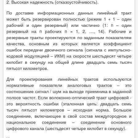
2. Высокая надежность (отказоустойчивость).
По доставке информационных данных линейный тракт
может быть резервирован полностью (режим 1 + 1 – один
рабочий и один резервный) или частично (1: n – один
резервный на n рабочих n = 1, 2, …, 14). Рабочие и
резервные тракты проектируются по заданным показателям
качества, основным из которых является коэффициент
ошибок передачи двоичного сигнала (сигнала с импульсно-
кодовой модуляцией – ИКМ) на скорости шестьдесят четыре
килобит в секунду на общей длине двадцать семь тысяч
пятьсот километров.
Для проектирования линейных трактов используются
нормативные показатели аналоговых трактов – это
соотношение сигнал / шум на выходе приемника в заданной
полосе частот. Если волоконно-оптический тракт цифровой -
это вероятность ошибки (эталонная цепь: двадцать семь
тысяч пятьсот километров – исходная норма. Большое
соединение, включающее в свой состав междугородное и
национальное соединение – соединение основного
цифрового канала (шестьдесят четыре килобит в секунду).