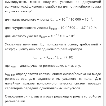
суммируются, можно получить условие по допустимой
величине коэффициента ошибок на длине линейного тракта
в один километр:
-7
-11
для магистрального участка К
= 10
/ 10 000 = 10
;
ош м
-7
-10
для внутризонового участка К
= 10
/ 600 = 1,67 * 10
;
ош в
-7
-9
для местного участка К
= 10
/ 100 = 10
.
ош у
Указанные величины К
положены в основу требований к
ош
коэффициенту ошибок одиночного регенератора
К
= К
* L
, (7.10)
ош рег
ош x
рег
где L
– длина участка регенерации, x = м, в, у.
рег
К
определяется соотношением сигнал/помеха на входе
ош рег
регенератора для заданного импульсного сигнала. Для
линейных трактов волоконно-оптических систем передач
характерна передача однополярных импульсов.
Отношение сигнал/шум играет решающую роль в устройстве
регенерации.