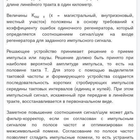
длине линейного тракта в один километр.
Величины K
(x = магистральный, внутризоновый,
ош x
местный участок) положены в основу требований к
коэффициенту ошибок одиночного регенератора, который
определяется соотношением сигнал/шум на входе
регенератора для заданного импульсного сигнала.
Решающее устройство принимает решение о приеме
импульса или паузы. Решение должно быть принято при
наиболее вероятной амплитуде импульса, то есть на
половине такта T. Для этого с помощью выделителя
тактовой частоты и формирующего устройства создается
последовательность коротких стробирующих импульсов
середины тактовых интервалов (единиц и нулей). При этом
импульсный сигнал, искаженный при передаче в линейном
тракте, восстанавливается в первоначальном виде.
Заметное повышение соотношения сигнал/шум может дать
фильтр-корректор, если он согласован с импульсным
сигналом по полосе частот и оптимизирован по
межсимвольной помехе. Согласование по полосе частот
позволяет сгладить импульсные помехи, то есть устранить