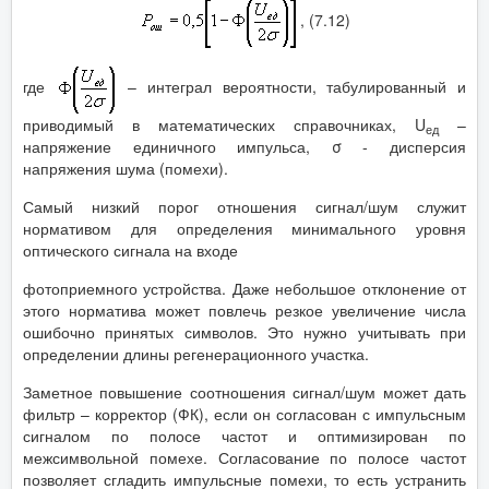
, (7.12)
где
– интеграл вероятности, табулированный и
приводимый в математических справочниках, U
–
ед
напряжение единичного импульса, σ - дисперсия
напряжения шума (помехи).
Самый низкий порог отношения сигнал/шум служит
нормативом для определения минимального уровня
оптического сигнала на входе
фотоприемного устройства. Даже небольшое отклонение от
этого норматива может повлечь резкое увеличение числа
ошибочно принятых символов. Это нужно учитывать при
определении длины регенерационного участка.
Заметное повышение соотношения сигнал/шум может дать
фильтр – корректор (ФК), если он согласован с импульсным
сигналом по полосе частот и оптимизирован по
межсимвольной помехе. Согласование по полосе частот
позволяет сгладить импульсные помехи, то есть устранить