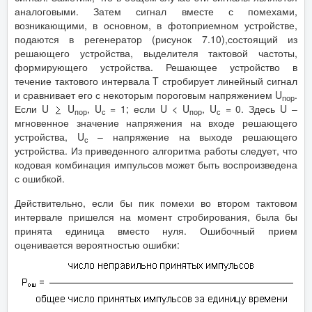
аналоговыми. Затем сигнал вместе с помехами,
возникающими, в основном, в фотоприемном устройстве,
подаются в регенератор (рисунок 7.10),состоящий из
решающего устройства, выделителя тактовой частоты,
формирующего устройства. Решающее устройство в
течение тактового интервала T стробирует линейный сигнал
и сравнивает его с некоторым пороговым напряжением U
.
пор
Если U
U
, U
= 1; если U < U
, U
= 0. Здесь U –
пор
с
пор
с
мгновенное значение напряжения на входе решающего
устройства, U
– напряжение на выходе решающего
с
устройства. Из приведенного алгоритма работы следует, что
кодовая комбинация импульсов может быть воспроизведена
с ошибкой.
Действительно, если бы пик помехи во втором тактовом
интервале пришелся на момент стробирования, была бы
принята единица вместо нуля. Ошибочный прием
оценивается вероятностью ошибки: