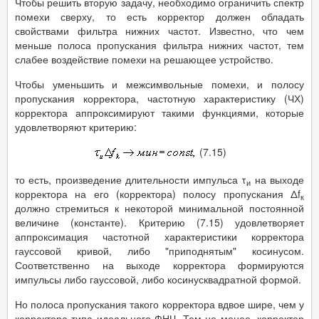
Чтобы решить вторую задачу, необходимо ограничить спектр
помехи сверху, то есть корректор должен обладать
свойствами фильтра нижних частот. Известно, что чем
меньше полоса пропускания фильтра нижних частот, тем
слабее воздействие помехи на решающее устройство.
Чтобы уменьшить и межсимвольные помехи, и полосу
пропускания корректора, частотную характеристику (ЧХ)
корректора аппроксимируют такими функциями, которые
удовлетворяют критерию:
(7.15)
то есть, произведение длительности импульса τ
на выходе
и
корректора на его (корректора) полосу пропускания Δf
к
должно стремиться к некоторой минимальной постоянной
величине (константе). Критерию (7.15) удовлетворяет
аппроксимация частотной характеристики корректора
гауссовой кривой, либо "приподнятым" косинусом.
Соответственно на выходе корректора формируются
импульсы либо гауссовой, либо косинусквадратной формой.
Но полоса пропускания такого корректора вдвое шире, чем у
корректора типа идеального ФНЧ. Тем не менее, корректор