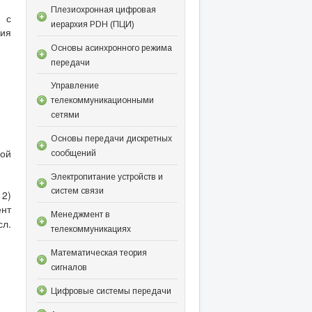
Плезиохронная цифровая
 с
иерархия PDH (ПЦИ)
ния
Основы асинхронного режима
передачи
Управление
телекоммуникационными
сетями
Основы передачи дискретных
бой
сообщений
Электропитание устройств и
систем связи
12)
нт
Менеджмент в
сл.
телекоммуникациях
Математическая теория
сигналов
Цифровые системы передачи