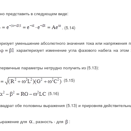
но представить в следующем виде:
. (5.14)
еризует уменьшение абсолютного значения тока или напряжения 
характеризует изменение угла фазового набега на этом
первичные параметры нетрудно получить из (5.13):
(5.15)
(5.16)
 квадрат обе половины выражения (5.13) и прировняв действительн
 выражение для
, разность - для
: