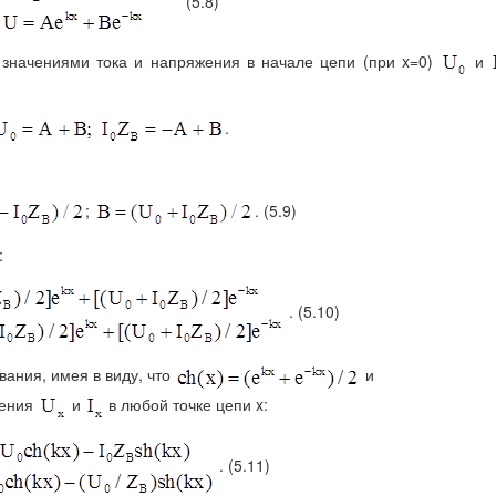
(5.8)
 значениями тока и напряжения в начале цепи (при x=0)
и
.
;
. (5.9)
:
. (5.10)
ания, имея в виду, что
и
чения
и
в любой точке цепи x:
. (5.11)