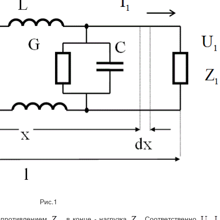
Рис.1
сопротивлением
, в конце - нагрузка
. Соответственно