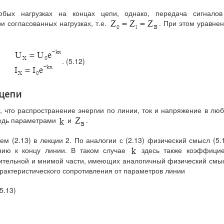
бых нагрузках на концах цепи, однако, передача сигналов
 согласованных нагрузках, т.е.
. При этом уравне
. (5.12)
 цепи
 что распространение энергии по линии, ток и напряжение в лю
редь параметрами
и
.
м (2.13) в лекции 2. По аналогии с (2.13) физический смысл (5.
нию к концу линии. В таком случае
здесь также коэффицие
вительной и мнимой части, имеющих аналогичный физический смы
рактеристического сопротивления от параметров линии
5.13)