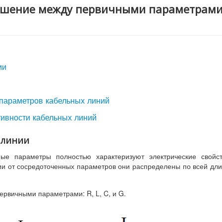
ношение между первичными параметрам
ии
 параметров кабельных линий
тивности кабельных линий
 линии
ые параметры полностью характеризуют электрические свойст
ии от сосредоточенных параметров они распределены по всей дл
ервичными параметрами: R, L, C, и G.