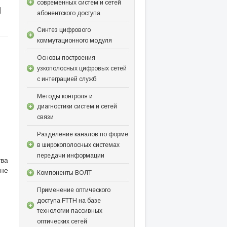
современных систем и сетей
и
абонентского доступа
Синтез цифрового
коммутационного модуля
Основы построения
узкополосных цифровых сетей
с интеграцией служб
Методы контроля и
диагностики систем и сетей
связи
Разделение каналов по форме
в широкополосных системах
передачи информации
ва
ине
Компоненты ВОЛТ
Применение оптического
доступа FTTH на базе
технологии пассивных
оптических сетей