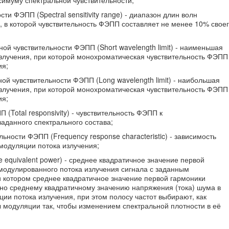
имуму спектральной чувствительности;
ти ФЭПП (Spectral sensitivity range) - диапазон длин волн
 в которой чувствительность ФЭПП составляет не менее 10% свое
ой чувствительности ФЭПП (Short wavelength limit) - наименьшая
злучения, при которой монохроматическая чувствительность ФЭПП
ия;
ой чувствительности ФЭПП (Long wavelength limit) - наибольшая
злучения, при которой монохроматическая чувствительность ФЭПП
ия;
 (Total responsivity) - чувствительность ФЭПП к
аданного спектрального состава;
льности ФЭПП (Frequency response characteristic) - зависимость
модуляции потока излучения;
 equivalent power) - среднее квадратичное значение первой
одулированного потока излучения сигнала с заданным
 котором среднее квадратичное значение первой гармоники
вно среднему квадратичному значению напряжения (тока) шума в
ии потока излучения, при этом полосу частот выбирают, как
ы модуляции так, чтобы изменением спектральной плотности в её