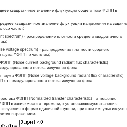
реднее квадратичное значение флуктуации общего тока ФЭПП в
 среднее квадратичное значение флуктуации напряжения на заданн
лосе частот;
nt spectrum) - распределение плотности среднего квадратичного
там;
e voltage spectrum) - распределение плотности среднего
я шума ФЭПП по частотам;
ПП (Noise current-background radiant flux characteristic) -
модулированного потока излучения фона;
ума ФЭПП (Noise voltage-background radiant flux characteristic) -
 от немодулированного потока излучения фона;
стика ФЭПП (Normalized transfer characteristic) - отношение
ЭПП в зависимости от времени, к установившемуся значению
 излучения в форме единичной ступени, при этом импульс излуче
ается выражением: