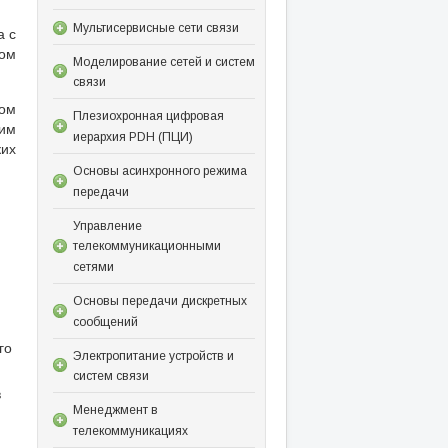
Мультисервисные сети связи
а с
ном
Моделирование сетей и систем
связи
вом
Плезиохронная цифровая
жим
иерархия PDH (ПЦИ)
ких
Основы асинхронного режима
передачи
Управление
телекоммуникационными
сетями
Основы передачи дискретных
сообщений
го
Электропитание устройств и
систем связи
в
Менеджмент в
телекоммуникациях