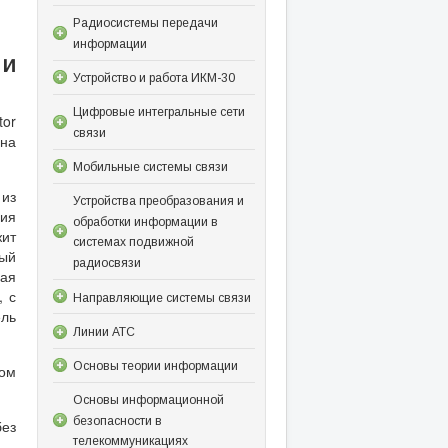
Радиосистемы передачи
информации
 и
Устройство и работа ИКМ-30
Цифровые интегральные сети
tor
связи
на
Мобильные системы связи
из
Устройства преобразования и
ия
обработки информации в
жит
системах подвижной
ный
радиосвязи
ная
, с
Направляющие системы связи
ель
Линии АТС
Основы теории информации
ном
Основы информационной
безопасности в
без
телекоммуникациях