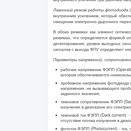
Лавинный режим работы фотодиода
внутренним усилением, который обес
смещении электронно-дырочного перех
В обоих режимах как элемент оптичес
режимах, что определяется формой опт
детектирования, уровни выходных сигн
сигналов с выхода ФПУ определяют ном
Параметры напряжений, сопротивлен
рабочее напряжение ФЭПП (Operatin
котором обеспечиваются номинальн
пробивное напряжение фотодиода (B
напряжения, не вызывающего пробо
заданного значения;
темновое сопротивление ФЭПП (Dark
излучения в диапазоне его спектрал
темновой ток ФЭПП (Dark current) 
отсутствие потока излучения в диап
фототок ФЭПП (Photocurrent) - ток