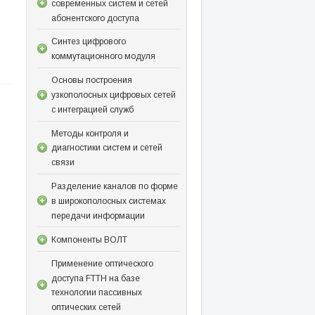
современных систем и сетей
абонентского доступа
Синтез цифрового
коммутационного модуля
Основы построения
узкополосных цифровых сетей
с интеграцией служб
Методы контроля и
диагностики систем и сетей
связи
Разделение каналов по форме
в широкополосных системах
передачи информации
Компоненты ВОЛТ
Применение оптического
доступа FTTH на базе
технологии пассивных
оптических сетей