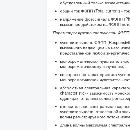
обусловленный только воздействие
общий ток ФЭПП (Total current) - т
напряжение фотосигнала ФЭПП (Phot
вызванное действием на ФЭПП пото
Параметры чувствительности ФЭПП
чувствительность ФЭПП (Responsivi
вызванного падающим на него излуч
представленной любой энергетичес
монохроматическая чувствительност
монохроматическому излучению;
спектральная характеристика чувстви
монохроматической чувствительнос
абсолютная спектральная характери
characteristic) - зависимость мон
единицах, от длины волны регистри
относительная спектральная харак
чувствительности, отнесенной к зн
волны регистрируемого потока излу
длина волны максимума спектрально