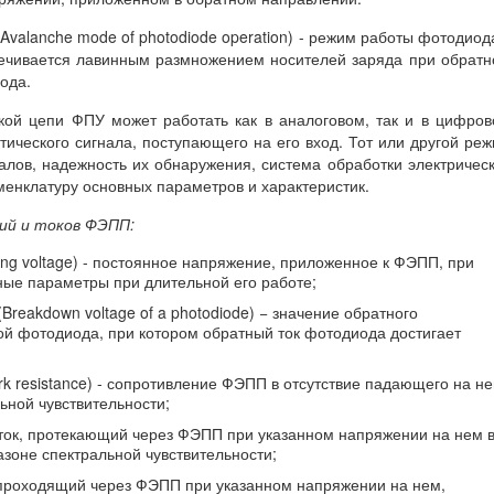
(Avalanche mode of photodiode operation) - режим работы фотодиод
печивается лавинным размножением носителей заряда при обрат
ода.
кой цепи ФПУ может работать как в аналоговом, так и в цифро
ического сигнала, поступающего на его вход. Тот или другой ре
алов, надежность их обнаружения, система обработки электричес
енклатуру основных параметров и характеристик.
ий и токов ФЭПП:
g voltage) - постоянное напряжение, приложенное к ФЭПП, при
ые параметры при длительной его работе;
reakdown voltage of a photodiode) − значение обратного
й фотодиода, при котором обратный ток фотодиода достигает
 resistance) - сопротивление ФЭПП в отсутствие падающего на не
ьной чувствительности;
- ток, протекающий через ФЭПП при указанном напряжении на нем 
азоне спектральной чувствительности;
, проходящий через ФЭПП при указанном напряжении на нем,