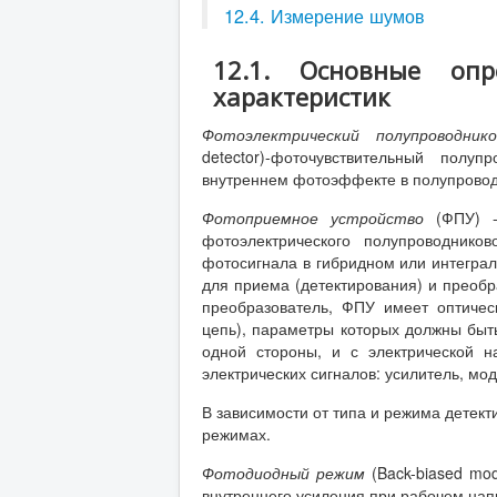
12.4. Измерение шумов
12.1. Основные оп
характеристик
Фотоэлектрический полупроводник
detector)-фоточувствительный полу
внутреннем фотоэффекте в полупровод
Фотоприемное устройство
(ФПУ) 
фотоэлектрического полупроводнико
фотосигнала в гибридном или интегра
для приема (детектирования) и преобр
преобразователь, ФПУ имеет оптичес
цепь), параметры которых должны быть
одной стороны, и с электрической 
электрических сигналов: усилитель, мод
В зависимости от типа и режима детек
режимах.
Фотодиодный режим
(Back-biased mod
внутреннего усиления при рабочем на