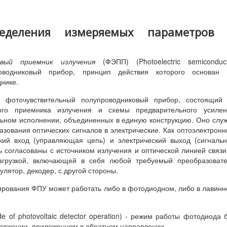
ределения измеряемых параметров
овый приемник излучения
(ФЭПП) (Photoelectric semiconduc
проводниковый прибор, принцип действия которого основан 
нике.
- фоточувствительный полупроводниковый прибор, состоящий 
вого приемника излучения и схемы предварительного усилен
льном исполнении, объединенных в единую конструкцию. Оно слу
азования оптических сигналов в электрические. Как оптоэлектрон
кий вход (управляющая цепь) и электрический выход (сигналь
 согласованы с источником излучения и оптической линией связи
нагрузкой, включающей в себя любой требуемый преобразоват
улятор, декодер, с другой стороны.
тирования ФПУ может работать либо в фотодиодном, либо в лавин
e of photovoltaic detector operation) - режим работы фотодиода 
пряжении, приложенном в обратном направлении.