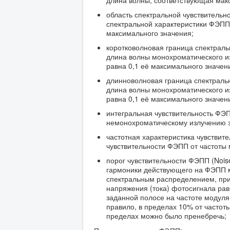
длина волны, соответствующая макс
область спектральной чувствительнос
спектральной характеристики ФЭПП,
максимального значения;
коротковолновая граница спектральн
длина волны монохроматического и
равна 0,1 её максимального значен
длинноволновая граница спектральн
длина волны монохроматического и
равна 0,1 её максимального значен
интегральная чувствительность ФЭПП
немонохроматическому излучению з
частотная характеристика чувствите
чувствительности ФЭПП от частоты 
порог чувствительности ФЭПП (Noise
гармоники действующего на ФЭПП м
спектральным распределением, при
напряжения (тока) фотосигнала ра
заданной полосе на частоте модуляц
правило, в пределах 10% от частот
пределах можно было пренебречь;