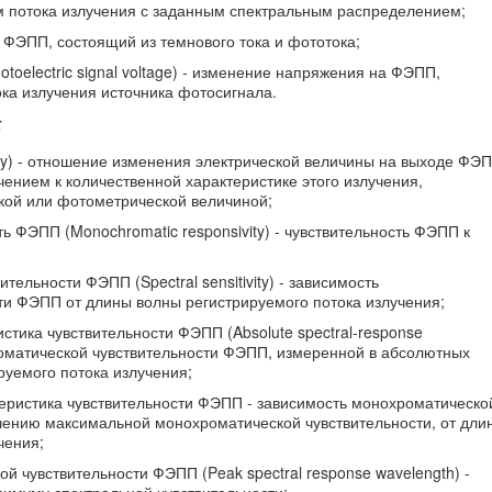
м потока излучения с заданным спектральным распределением;
ок ФЭПП, состоящий из темнового тока и фототока;
oelectric signal voltage) - изменение напряжения на ФЭПП,
ка излучения источника фотосигнала.
:
ty) - отношение изменения электрической величины на выходе ФЭП
ением к количественной характеристике этого излучения,
кой или фотометрической величиной;
ь ФЭПП (Monochromatic responsivity) - чувствительность ФЭПП к
тельности ФЭПП (Spectral sensitivity) - зависимость
ти ФЭПП от длины волны регистрируемого потока излучения;
стика чувствительности ФЭПП (Absolute spectral-response
охроматической чувствительности ФЭПП, измеренной в абсолютных
руемого потока излучения;
теристика чувствительности ФЭПП - зависимость монохроматическо
ачению максимальной монохроматической чувствительности, от дли
чения;
й чувствительности ФЭПП (Peak spectral response wavelength) -