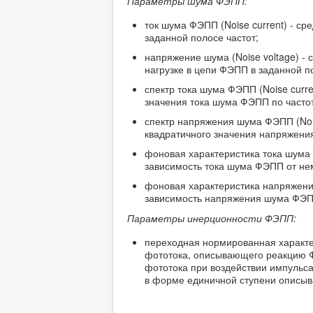
Параметры шума ФЭПП:
ток шума ФЭПП (Noise current) - с
заданной полосе частот;
напряжение шума (Noise voltage) -
нагрузке в цепи ФЭПП в заданной по
спектр тока шума ФЭПП (Noise curre
значения тока шума ФЭПП по часто
спектр напряжения шума ФЭПП (Nois
квадратичного значения напряжени
фоновая характеристика тока шума ФЭ
зависимость тока шума ФЭПП от не
фоновая характеристика напряжения ш
зависимость напряжения шума ФЭПП
Параметры инерционности ФЭПП:
переходная нормированная характери
фототока, описывающего реакцию Ф
фототока при воздействии импульса
в форме единичной ступени описыв