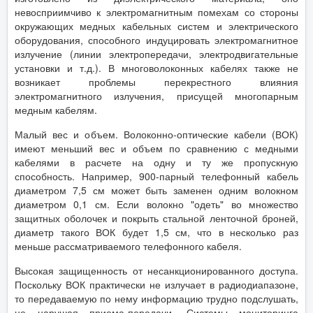
невосприимчиво к электромагнитным помехам со стороны
окружающих медных кабельных систем и электрического
оборудования, способного индуцировать электромагнитное
излучение (линии электропередачи, электродвигательные
установки и т.д.). В многоволоконных кабелях также не
возникает проблемы перекрестного влияния
электромагнитного излучения, присущей многопарным
медным кабелям.
Малый вес и объем. Волоконно-оптические кабели (ВОК)
имеют меньший вес и объем по сравнению с медными
кабелями в расчете на одну и ту же пропускную
способность. Например, 900-парный телефонный кабель
диаметром 7,5 см может быть заменен одним волокном
диаметром 0,1 см. Если волокно "одеть" во множество
защитных оболочек и покрыть стальной ленточной броней,
диаметр такого ВОК будет 1,5 см, что в несколько раз
меньше рассматриваемого телефонного кабеля.
Высокая защищенность от несанкционированного доступа.
Поскольку ВОК практически не излучает в радиодиапазоне,
то передаваемую по нему информацию трудно подслушать,
не нарушая приема-передачи. Системы мониторинга