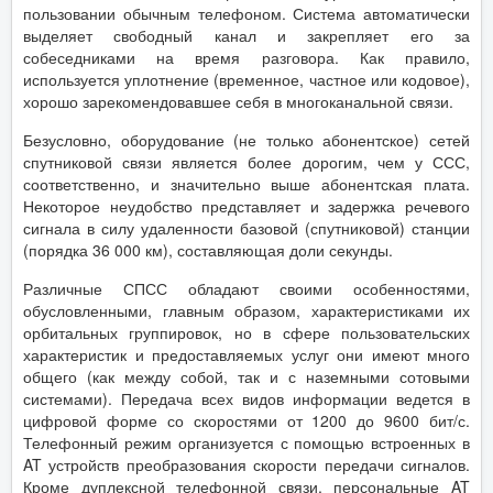
пользовании обычным телефоном. Система автоматически
выделяет свободный канал и закрепляет его за
собеседниками на время разговора. Как правило,
используется уплотнение (временное, частное или кодовое),
хорошо зарекомендовавшее себя в многоканальной связи.
Безусловно, оборудование (не только абонентское) сетей
спутниковой связи является более дорогим, чем у ССС,
соответственно, и значительно выше абонентская плата.
Некоторое неудобство представляет и задержка речевого
сигнала в силу удаленности базовой (спутниковой) станции
(порядка 36 000 км), составляющая доли секунды.
Различные СПСС обладают своими особенностями,
обусловленными, главным образом, характеристиками их
орбитальных группировок, но в сфере пользовательских
характеристик и предоставляемых услуг они имеют много
общего (как между собой, так и с наземными сотовыми
системами). Передача всех видов информации ведется в
цифровой форме со скоростями от 1200 до 9600 бит/с.
Телефонный режим организуется с помощью встроенных в
AT устройств преобразования скорости передачи сигналов.
Кроме дуплексной телефонной связи, персональные AT