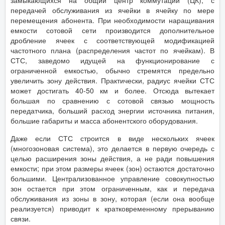
замыкающихся на общий центр коммутации (ЦК), с
передачей обслуживания из ячейки в ячейку по мере
перемещения абонента. При необходимости наращивания
емкости сотовой сети производится дополнительное
дробление ячеек с соответствующей модификацией
частотного плана (распределения частот по ячейкам). В
СТС, заведомо идущей на функционирование с
ограниченной емкостью, обычно стремятся предельно
увеличить зону действия. Практически, радиус ячейки СТС
может достигать 40-50 км и более. Отсюда вытекает
большая по сравнению с сотовой связью мощность
передатчика, больший расход энергии источника питания,
большие габариты и масса абонентского оборудования.
Даже если СТС строится в виде нескольких ячеек
(многозоновая система), это делается в первую очередь с
целью расширения зоны действия, а не ради повышения
емкости; при этом размеры ячеек (зон) остаются достаточно
большими. Централизованное управление совокупностью
зон остается при этом ограниченным, как и передача
обслуживания из зоны в зону, которая (если она вообще
реализуется) приводит к кратковременному прерыванию
связи.