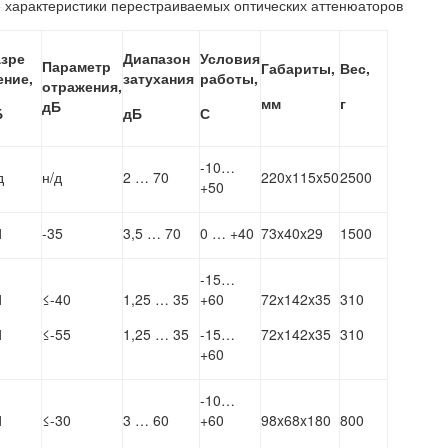
 характеристики перестраиваемых оптических аттенюаторов
азре
Диапазон
Условия
Параметр
Габариты,
Вес,
ение,
затухания
работы,
отражения,
мм
г
дБ
Б
дБ
С
-10…
д
н/д
2 … 70
220x115x50
2500
+50
1
-35
3,5 … 70
0 … +40
73x40x29
1500
-15…
1
≤-40
1,25 … 35
+60
72x142x35
310
1
≤-55
1,25 … 35
-15…
72x142x35
310
+60
-10…
1
≤-30
3 … 60
+60
98x68x180
800