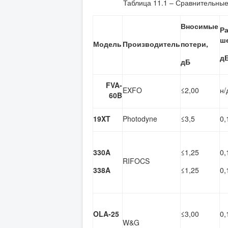
Таблица 11.1 – Сравнительные
Вносимые
Р
ш
Модель
Производитель
потери,
д
дБ
FVA
-
EXFO
≤2,00
н/
60
B
19XT
Photodyne
≤3,5
0,
330A
≤1,25
0,
RIFOCS
338A
≤1,25
0,
OLA-25
≤3,00
0,
W&G