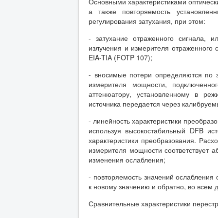
Основными характеристиками оптически
а также повторяемость установлен
регулирования затухания, при этом:
- затухание отраженного сигнала, 
излучения и измерителя отраженного 
EIA-TIA (FOTP 107);
- вносимые потери определяются по 
измерителя мощности, подключенног
аттенюатору, установленному в реж
источника передается через калибруем
- линейность характеристики преобраз
используя высокостабильный DFB ис
характеристики преобразования. Рас
измерителя мощности соответствует а
изменения ослабления;
- повторяемость значений ослабления
к новому значению и обратно, во всем
Сравнительные характеристики перестр