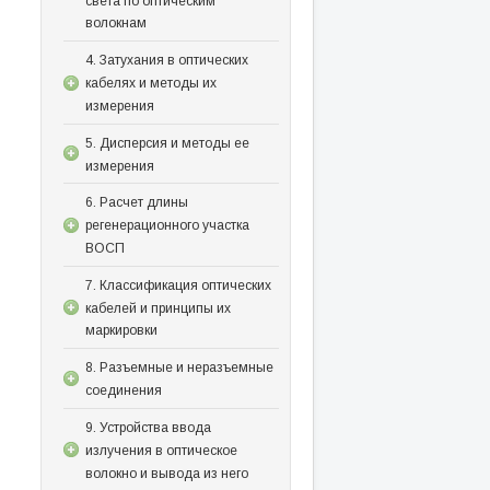
света по оптическим
волокнам
4. Затухания в оптических
кабелях и методы их
измерения
5. Дисперсия и методы ее
измерения
6. Расчет длины
регенерационного участка
ВОСП
7. Классификация оптических
кабелей и принципы их
маркировки
8. Разъемные и неразъемные
соединения
9. Устройства ввода
излучения в оптическое
волокно и вывода из него