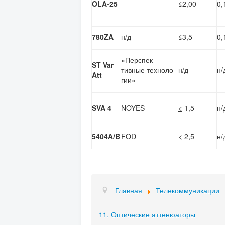
OLA-25
≤2,00
0,
780ZA
н/д
≤3,5
0,
«Перспек-
ST Var
тивные техноло-
н/д
н/
Att
гии»
SVA
4
NOYES
<
1,5
н/
5404A/B
FOD
<
2,5
н/
Главная
Телекоммуникации
11. Оптические аттенюаторы