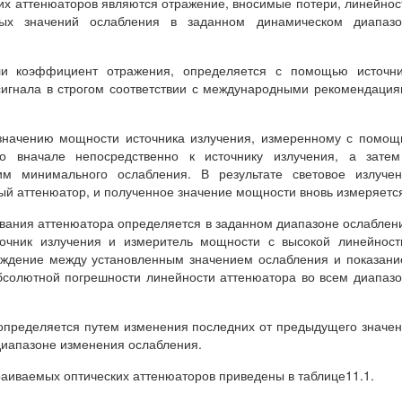
х аттенюаторов являются отражение, вносимые потери, линейнос
ных значений ослабления в заданном динамическом диапазо
или коэффициент отражения, определяется с помощью источни
сигнала в строгом соответствии с международными рекомендаци
значению мощности источника излучения, измеренному с помо
о вначале непосредственно к источнику излучения, а затем
им минимального ослабления. В результате световое излучен
ый аттенюатор, и полученное значение мощности вновь измеряетс
ования аттенюатора определяется в заданном диапазоне ослаблен
точник излучения и измеритель мощности с высокой линейнос
хождение между установленным значением ослабления и показан
бсолютной погрешности линейности аттенюатора во всем диапаз
 определяется путем изменения последних от предыдущего значе
 диапазоне изменения ослабления.
аиваемых оптических аттенюаторов приведены в таблице11.1.