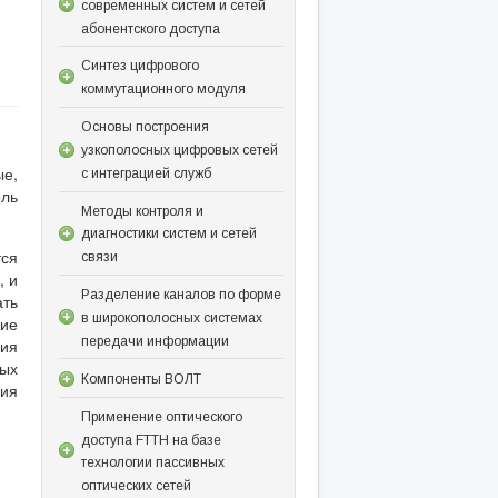
современных систем и сетей
абонентского доступа
Синтез цифрового
коммутационного модуля
Основы построения
узкополосных цифровых сетей
ые,
с интеграцией служб
оль
Методы контроля и
диагностики систем и сетей
тся
связи
, и
Разделение каналов по форме
ать
в широкополосных системах
кие
передачи информации
ия
мых
Компоненты ВОЛТ
ния
Применение оптического
доступа FTTH на базе
технологии пассивных
оптических сетей