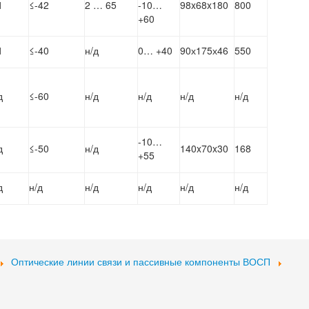
1
≤-42
2 … 65
-10…
98x68x180
800
+60
1
≤-40
н/д
0… +40
90х175х46
550
д
≤-60
н/д
н/д
н/д
н/д
-10…
д
≤-50
н/д
140x70x30
168
+55
д
н/д
н/д
н/д
н/д
н/д
Оптические линии связи и пассивные компоненты ВОСП