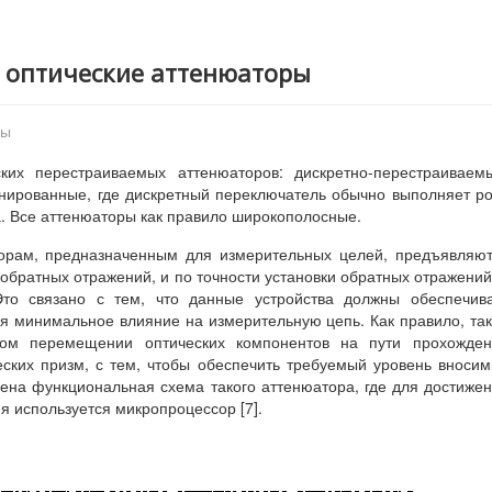
е оптические аттенюаторы
ры
ких перестраиваемых аттенюаторов: дискретно-перестраиваем
нированные, где дискретный переключатель обычно выполняет р
. Все аттенюаторы как правило широкополосные.
орам, предназначенным для измерительных целей, предъявляю
обратных отражений, и по точности установки обратных отражений
Это связано с тем, что данные устройства должны обеспечив
я минимальное влияние на измерительную цепь. Как правило, та
ном перемещении оптических компонентов на пути прохожден
еских призм, с тем, чтобы обеспечить требуемый уровень вноси
лена функциональная схема такого аттенюатора, где для достиже
я используется микропроцессор [7].