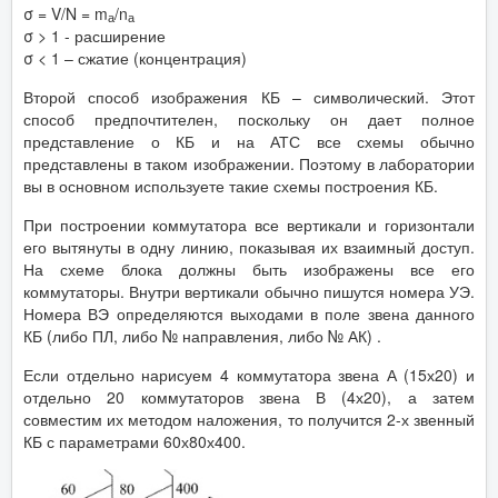
σ = V/N = m
/n
а
а
σ > 1 - расширение
σ < 1 – сжатие (концентрация)
Второй способ изображения КБ – символический. Этот
способ предпочтителен, поскольку он дает полное
представление о КБ и на АТС все схемы обычно
представлены в таком изображении. Поэтому в лаборатории
вы в основном используете такие схемы построения КБ.
При построении коммутатора все вертикали и горизонтали
его вытянуты в одну линию, показывая их взаимный доступ.
На схеме блока должны быть изображены все его
коммутаторы. Внутри вертикали обычно пишутся номера УЭ.
Номера ВЭ определяются выходами в поле звена данного
КБ (либо ПЛ, либо № направления, либо № АК) .
Если отдельно нарисуем 4 коммутатора звена А (15х20) и
отдельно 20 коммутаторов звена В (4х20), а затем
совместим их методом наложения, то получится 2-х звенный
КБ с параметрами 60х80х400.