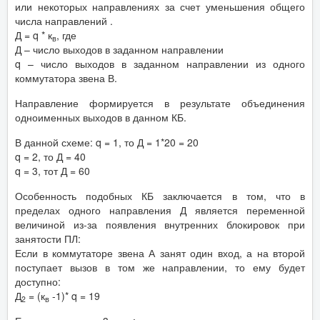
или некоторых направлениях за счет уменьшения общего
числа направлений .
Д = q * к
, где
в
Д – число выходов в заданном направлении
q – число выходов в заданном направлении из одного
коммутатора звена В.
Направление формируется в результате объединения
одноименных выходов в данном КБ.
В данной схеме: q = 1, то Д = 1*20 = 20
q = 2, то Д = 40
q = 3, тот Д = 60
Особенность подобных КБ заключается в том, что в
пределах одного направления Д является переменной
величиной из-за появления внутренних блокировок при
занятости ПЛ:
Если в коммутаторе звена А занят один вход, а на второй
поступает вызов в том же направлении, то ему будет
доступно:
Д
= (к
-1)* q = 19
2
в