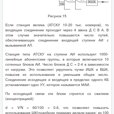
Рисунок 15
Если станция велика (АТСКУ 10-20 тыс. номеров), то
входящее соединение проходит через 4 звена Д С В А. В
этом случае значительно повышается число путей,
обеспечивающих соединение входящей ступени АИ с
вызываемой АЛ.
Станция типа АТСКУ на ступени АИ использует 1000-
линейные абонентские группы, в которые включаются 10
сотенных блоков АИ. Число блоков Д С = 2-4 в зависимости
от нагрузки. Это позволяет укрупнить пучки ИШК и ВШК,
повысив их использование и уменьшив общее число.
Соединение исходящее и входящее в пределах одного КБ
устанавливает одно УУ, которое называется МАИ.
По исходящей связи эти блоки строятся со сжатием
(концентрацией):
σ = V/N = 60/100 = 0.6, что позволяет повысить
использование ШК(подобную прикидку делали ранее: из 100