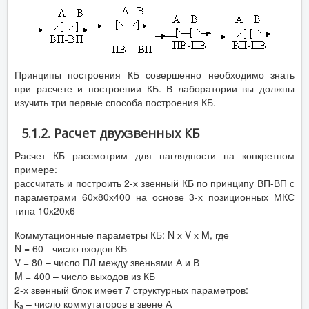
Принципы построения КБ совершенно необходимо знать
при расчете и построении КБ. В лаборатории вы должны
изучить три первые способа построения КБ.
5.1.2. Расчет двухзвенных КБ
Расчет КБ рассмотрим для наглядности на конкретном
примере:
рассчитать и построить 2-х звенный КБ по принципу ВП-ВП с
параметрами 60х80х400 на основе 3-х позиционных МКС
типа 10х20х6
Коммутационные параметры КБ: N х V х M, где
N = 60 - число входов КБ
V = 80 – число ПЛ между звеньями А и В
M = 400 – число выходов из КБ
2-х звенный блок имеет 7 структурных параметров:
k
– число коммутаторов в звене А
a