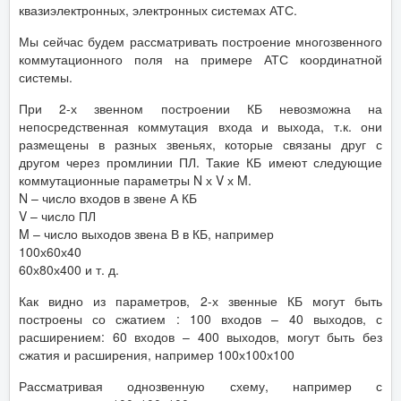
квазиэлектронных, электронных системах АТС.
Мы сейчас будем рассматривать построение многозвенного
коммутационного поля на примере АТС координатной
системы.
При 2-х звенном построении КБ невозможна на
непосредственная коммутация входа и выхода, т.к. они
размещены в разных звеньях, которые связаны друг с
другом через промлинии ПЛ. Такие КБ имеют следующие
коммутационные параметры N х V х M.
N – число входов в звене А КБ
V – число ПЛ
M – число выходов звена В в КБ, например
100х60х40
60х80х400 и т. д.
Как видно из параметров, 2-х звенные КБ могут быть
построены со сжатием : 100 входов – 40 выходов, с
расширением: 60 входов – 400 выходов, могут быть без
сжатия и расширения, например 100х100х100
Рассматривая однозвенную схему, например с