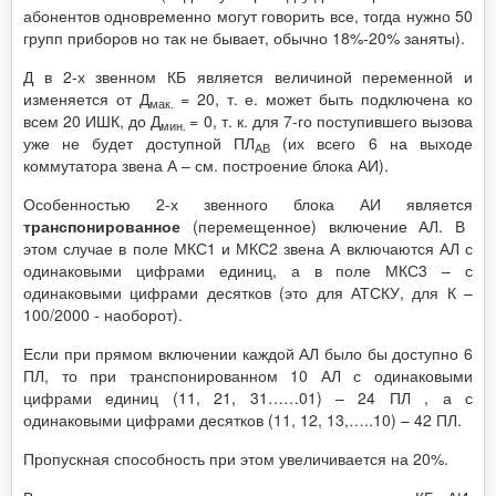
абонентов одновременно могут говорить все, тогда нужно 50
групп приборов но так не бывает, обычно 18%-20% заняты).
Д в 2-х звенном КБ является величиной переменной и
изменяется от Д
= 20, т. е. может быть подключена ко
мак.
всем 20 ИШК, до Д
= 0, т. к. для 7-го поступившего вызова
мин.
уже не будет доступной ПЛ
(их всего 6 на выходе
АВ
коммутатора звена А – см. построение блока АИ).
Особенностью 2-х звенного блока АИ является
транспонированное
(перемещенное) включение АЛ. В
этом случае в поле МКС1 и МКС2 звена А включаются АЛ с
одинаковыми цифрами единиц, а в поле МКС3 – с
одинаковыми цифрами десятков (это для АТСКУ, для К –
100/2000 - наоборот).
Если при прямом включении каждой АЛ было бы доступно 6
ПЛ, то при транспонированном 10 АЛ с одинаковыми
цифрами единиц (11, 21, 31……01) – 24 ПЛ , а с
одинаковыми цифрами десятков (11, 12, 13,…..10) – 42 ПЛ.
Пропускная способность при этом увеличивается на 20%.