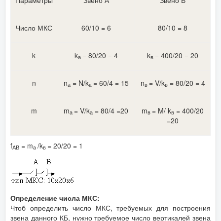
Число МКС
60/10 = 6
80/10 = 8
k
k
= 80/20 = 4
k
= 400/20 = 20
а
в
n
n
= N/k
= 60/4 = 15
n
= V/k
= 80/20 = 4
а
a
в
в
m
m
= V/k
= 80/4 =20
m
= M/ k
= 400/20
а
а
в
в
=20
f
= m
/k
= 20/20 = 1
АВ
a
в
Определение числа МКС:
Чтоб определить число МКС, требуемых для построения
звена данного КБ, нужно требуемое число вертикалей звена