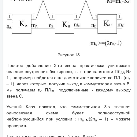
Рисунок 13
Простое добавление 3-го звена практически уничтожает
явление внутренних блокировок, т. к. при занятости ПЛ
№
АВ
1 , например найдется еще достаточное количество ПЛ : (m
a
– 1), через которые, получив выход к коммутаторам звена В,
мы получаем n
ПЛ
подключенные к каждому выходу
c
ВС
звена С.
Ученый Клоз показал, что симметричная 3-х звенная
односвязная схема будет полнодоступной
неблокирующийся при условии : m
(2n
– 1) – можете
a
a
проверить
Такая схема носит название - “схема Клоза”