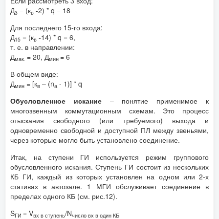
Если рассмотреть 3 вход:
Д
= (к
-2) * q = 18
3
в
Для последнего 15-го входа:
Д
= (к
-14) * q = 6,
15
в
т. е. в направлении:
Д
= 20, Д
= 6
мак.
мин
В общем виде:
Д
= [к
– (n
- 1)] * q
мин
в
а
Обусловленное искание
– понятие применимое к
многозвенным коммутационным схемам. Это процесс
отыскания свободного (или требуемого) выхода и
одновременно свободной и доступной ПЛ между звеньями,
через которые могло быть установлено соединение.
Итак, на ступени ГИ используется режим группового
обусловленного искания. Ступень ГИ состоит из нескольких
КБ ГИ, каждый из которых установлен на одном или 2-х
стативах в автозале. 1 МГИ обслуживает соединение в
пределах одного КБ (см. рис.12).
S
= V
/N
ГИ
вх в ступень
число вх в один КБ