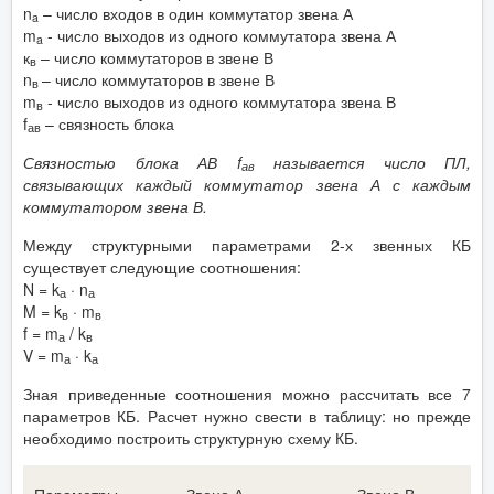
n
– число входов в один коммутатор звена А
a
m
- число выходов из одного коммутатора звена А
a
к
– число коммутаторов в звене В
в
n
– число коммутаторов в звене В
в
m
- число выходов из одного коммутатора звена В
в
f
– связность блока
ав
Связностью блока АВ f
называется число ПЛ,
ав
связывающих каждый коммутатор звена А с каждым
коммутатором звена В.
Между структурными параметрами 2-х звенных КБ
существует следующие соотношения:
N = k
· n
а
а
M = k
· m
в
в
f = m
/ k
а
в
V = m
· k
а
а
Зная приведенные соотношения можно рассчитать все 7
параметров КБ. Расчет нужно свести в таблицу: но прежде
необходимо построить структурную схему КБ.
Параметры
Звено А
Звено В