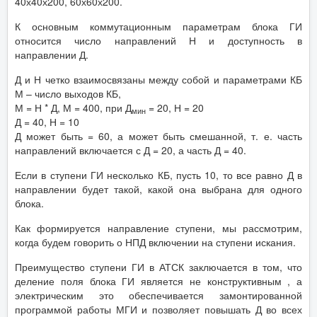
40х40х200, 60х60х200.
К основным коммутационным параметрам блока ГИ
относится число направлений Н и доступность в
направлении Д.
Д и Н четко взаимосвязаны между собой и параметрами КБ
М – число выходов КБ,
М = Н * Д, М = 400, при Д
= 20, Н = 20
мин
Д = 40, Н = 10
Д может быть = 60, а может быть смешанной, т. е. часть
направлений включается с Д = 20, а часть Д = 40.
Если в ступени ГИ несколько КБ, пусть 10, то все равно Д в
направлении будет такой, какой она выбрана для одного
блока.
Как формируется направление ступени, мы рассмотрим,
когда будем говорить о НПД включении на ступени искания.
Преимущество ступени ГИ в АТСК заключается в том, что
деление поля блока ГИ является не конструктивным , а
электрическим это обеспечивается замонтированной
программой работы МГИ и позволяет повышать Д во всех