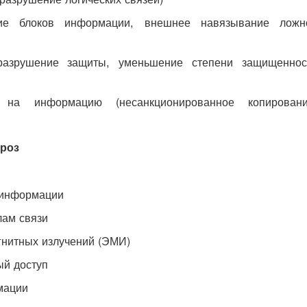
ние блоков информации, внешнее навязывание ложн
(разрушение защиты, уменьшение степени защищеннос
 на информацию (несанкционированное копировани
гроз
 информации
лам связи
агнитных излучений (ЭМИ)
ый доступ
мации