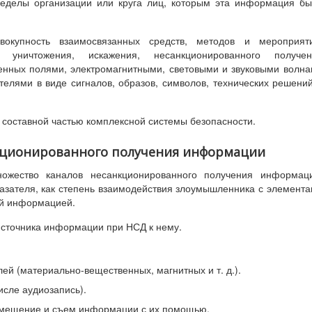
еделы организации или круга лиц, которым эта информация б
купность взаимосвязанных средств, методов и мероприяти
 уничтожения, искажения, несанкционированного получен
енных полями, электромагнитными, световыми и звуковыми волн
елями в виде сигналов, образов, символов, технических решени
составной частью комплексной системы безопасности.
анкционированного получения информации
ожество каналов несанкционированного получения информаци
азателя, как степень взаимодействия злоумышленника с элемент
ой информацией.
 источника информации при НСД к нему.
й (материально-вещественных, магнитных и т. д.).
исле аудиозапись).
помещение и съем информации с их помощью.