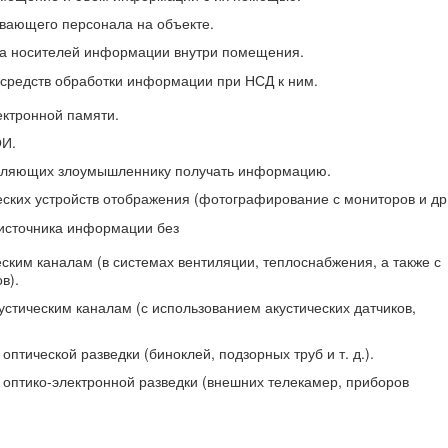
ающего персонала на объекте.
а носителей информации внутри помещения.
о средств обработки информации при НСД к ним.
ектронной памяти.
ОИ.
воляющих злоумышленнику получать информацию.
ких устройств отображения (фотографирование с мониторов и др.
 источника информации без
ким каналам (в системах вентиляции, теплоснабжения, а также с
в).
тическим каналам (с использованием акустических датчиков,
оптической разведки (биноклей, подзорных труб и т. д.).
 оптико-электронной разведки (внешних телекамер, приборов