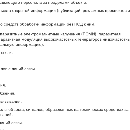
ивающего персонала за пределами объекта.
ъекта открытой информации (публикаций, рекламных проспектов и 
со средств обработки информации без НСД к ним.
паразитные электромагнитные излучения (ПЭМИ), паразитная
паразитная модуляция высокочастотных генераторов низкочастотн
иальную информацию).
 связи.
лов с линий связи.
ия.
абжения.
авязывания.
елы объекта, сигналов, образованных на технических средствах за
ований.
иний связи.