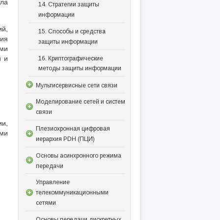
ыла
14. Стратегии защиты
информации
й,
15. Способы и средства
ия
защиты информации
ами
й и
16. Криптографические
методы защиты информации
Мультисервисные сети связи
Моделирование сетей и систем
связи
и,
Плезиохронная цифровая
ами
иерархия PDH (ПЦИ)
Основы асинхронного режима
передачи
Управление
телекоммуникационными
сетями
Основы передачи дискретных