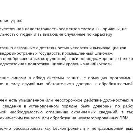
ения угроз:
ачественная недостаточность элементов системы) - причины, не
ельностью людей и вызывающие случайные по характеру
ственно связанные с деятельностью человека и вызывающие как
ведок иностранных государств, промышленный шпионаж,
и недобросовестных сотрудников), так и непреднамеренные (плох
едостаточная подготовка, низкий уровень знаний) угрозы
чение лицами в обход системы защиты с помощью программны
кже в силу случайных обстоятельств доступа к обрабатываемо
лем есть умышленное или неосторожное действие должностных 
е сведения в установленном порядке были доверены по работ
ной необходимостью оглашению охраняемых сведений, в так
техническим каналам или обработка на некатегорированных ЭВМ.
ожно рассматривать как бесконтрольный и неправомерный вых