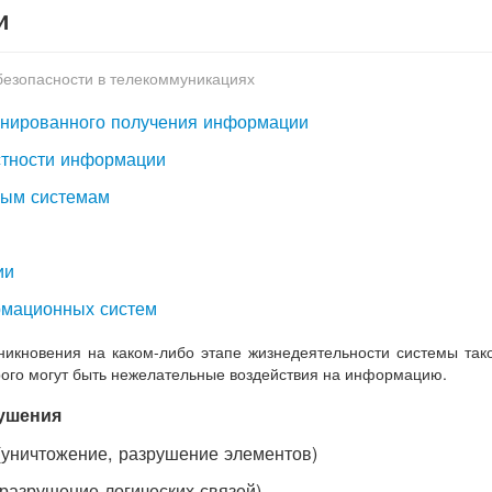
и
езопасности в телекоммуникациях
ионированного получения информации
стности информации
ным системам
ии
рмационных систем
никновения на каком-либо этапе жизнедеятельности системы так
рого могут быть нежелательные воздействия на информацию.
рушения
 (уничтожение, разрушение элементов)
(разрушение логических связей)