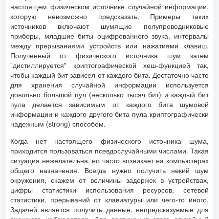
настоящем физическом источнике случайной информации,
которую невозможно предсказать. Примеры таких
источников включают шумящие полупроводниковые
приборы, младшие биты оцифрованного звука, интервалы
между прерываниями устройств или нажатиями клавиш.
Полученный от физического источника шум затем
"дистиллируется" криптографической хеш-функцией так,
чтобы каждый бит зависел от каждого бита. Достаточно часто
для хранения случайной информации используется
довольно большой пул (несколько тысяч бит) и каждый бит
пула делается зависимым от каждого бита шумовой
информации и каждого другого бита пула криптографически
надежным (strong) способом.
Когда нет настоящего физического источника шума,
приходится пользоваться псевдослучайными числами. Такая
ситуация нежелательна, но часто возникает на компьютерах
общего назначения. Всегда нужно получить некий шум
окружения, скажем от величины задержек в устройствах,
цифры статистики использования ресурсов, сетевой
статистики, прерываний от клавиатуры или чего-то иного.
Задачей является получить данные, непредсказуемые для