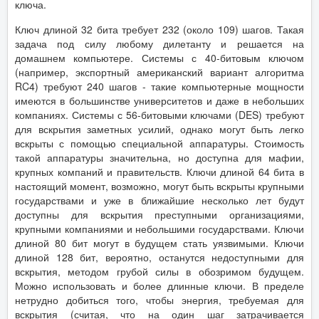
ключа.
Ключ длиной 32 бита требует 232 (около 109) шагов. Такая
задача под силу любому дилетанту и решается на
домашнем компьютере. Системы с 40-битовым ключом
(например, экспортный американский вариант алгоритма
RC4) требуют 240 шагов - такие компьютерные мощности
имеются в большинстве университетов и даже в небольших
компаниях. Системы с 56-битовыми ключами (DES) требуют
для вскрытия заметных усилий, однако могут быть легко
вскрыты с помощью специальной аппаратуры. Стоимость
такой аппаратуры значительна, но доступна для мафии,
крупных компаний и правительств. Ключи длиной 64 бита в
настоящий момент, возможно, могут быть вскрыты крупными
государствами и уже в ближайшие несколько лет будут
доступны для вскрытия преступными организациями,
крупными компаниями и небольшими государствами. Ключи
длиной 80 бит могут в будущем стать уязвимыми. Ключи
длиной 128 бит, вероятно, останутся недоступными для
вскрытия, методом грубой силы в обозримом будущем.
Можно использовать и более длинные ключи. В пределе
нетрудно добиться того, чтобы энергия, требуемая для
вскрытия (считая, что на один шаг затрачивается