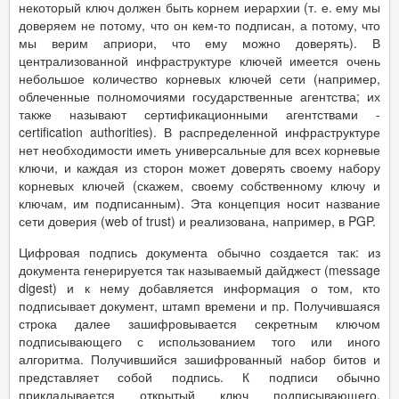
некоторый ключ должен быть корнем иерархии (т. е. ему мы
доверяем не потому, что он кем-то подписан, а потому, что
мы верим априори, что ему можно доверять). В
централизованной инфраструктуре ключей имеется очень
небольшое количество корневых ключей сети (например,
облеченные полномочиями государственные агентства; их
также называют сертификационными агентствами -
certification authorities). В распределенной инфраструктуре
нет необходимости иметь универсальные для всех корневые
ключи, и каждая из сторон может доверять своему набору
корневых ключей (скажем, своему собственному ключу и
ключам, им подписанным). Эта концепция носит название
сети доверия (web of trust) и реализована, например, в PGP.
Цифровая подпись документа обычно создается так: из
документа генерируется так называемый дайджест (message
digest) и к нему добавляется информация о том, кто
подписывает документ, штамп времени и пр. Получившаяся
строка далее зашифровывается секретным ключом
подписывающего с использованием того или иного
алгоритма. Получившийся зашифрованный набор битов и
представляет собой подпись. К подписи обычно
прикладывается открытый ключ подписывающего.