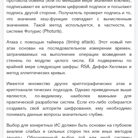
протокола обмена (или по меньшей мере значения ключей),
подписывают ее алгоритмом цифровой подписи и посылают
подпись другой стороне. Получатель проверит подпись и то,
что значение хеш-функции совпадает с вычисленным
значением. Такой метод используется, в частности, в
системе Фотурис (Photuris).
Атака с помощью таймера (timing attack). Этот новый тип
атак основан на последовательном измерении времен,
затрачиваемых на выполнение операции возведения в
стенень по модулю целого числа. Ей подвержены по
крайней мере следующие шифры: RSA, Диффи-Хеллман и
метод эллиптических кривых.
Имеется множество других криптографических атак и
криптоанали-тических подходов. Однако приведенные выше
являются, по-видимому, наиболее важными для
практической разработки систем. Если кто-либо собирается
создавать свой алгоритм шифрования, ему необходимо
понимать данные вопросы значительно глубже.
Выбор для конкретных ИС должен быть основан на глубоком
анализе слабых и сильных сторон тех или иных методов
защиты. Обоснованный выбор той или иной системы