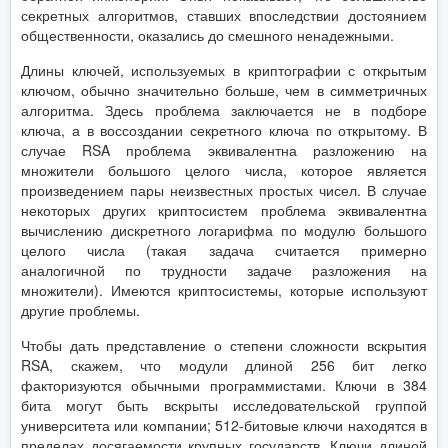
секретных алгоритмов, ставших впоследствии достоянием
общественности, оказались до смешного ненадежными.
Длины ключей, используемых в криптографии с открытым
ключом, обычно значительно больше, чем в симметричных
алгоритма. Здесь проблема заключается не в подборе
ключа, а в воссоздании секретного ключа по открытому. В
случае RSA проблема эквивалентна разложению на
множители большого целого числа, которое является
произведением пары неизвестных простых чисел. В случае
некоторых других криптосистем проблема эквивалентна
вычислению дискретного логарифма по модулю большого
целого числа (такая задача считается примерно
аналогичной по трудности задаче разложения на
множители). Имеются криптосистемы, которые используют
другие проблемы.
Чтобы дать представление о степени сложности вскрытия
RSA, скажем, что модули длиной 256 бит легко
факторизуются обычными программистами. Ключи в 384
бита могут быть вскрыты исследовательской группой
университета или компании; 512-битовые ключи находятся в
пределах досягаемости крупных государств. Ключи длиной