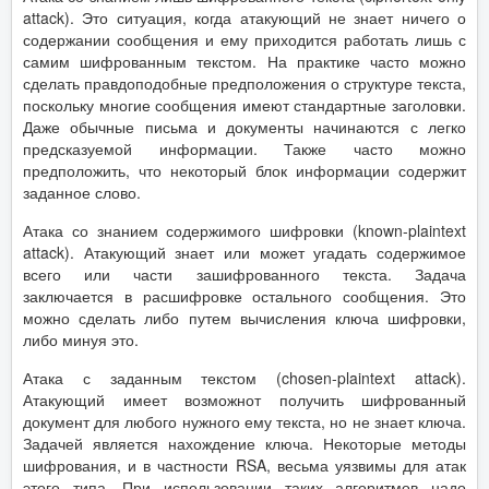
attack). Это ситуация, когда атакующий не знает ничего о
содержании сообщения и ему приходится работать лишь с
самим шифрованным текстом. На практике часто можно
сделать правдоподобные предположения о структуре текста,
поскольку многие сообщения имеют стандартные заголовки.
Даже обычные письма и документы начинаются с легко
предсказуемой информации. Также часто можно
предположить, что некоторый блок информации содержит
заданное слово.
Атака со знанием содержимого шифровки (known-plaintext
attack). Атакующий знает или может угадать содержимое
всего или части зашифрованного текста. Задача
заключается в расшифровке остального сообщения. Это
можно сделать либо путем вычисления ключа шифровки,
либо минуя это.
Атака с заданным текстом (chosen-plaintext attack).
Атакующий имеет возможнот получить шифрованный
документ для любого нужного ему текста, но не знает ключа.
Задачей является нахождение ключа. Некоторые методы
шифрования, и в частности RSA, весьма уязвимы для атак
этого типа. При использовании таких алгоритмов надо