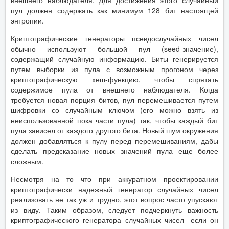
внешнего наблюдателя. Для достижения этого случайный
пул должен содержать как минимум 128 бит настоящей
энтропии.
Криптографические генераторы псевдослучайных чисел
обычно используют большой пул (seed-значение),
содержащий случайную информацию. Биты генерируется
путем выборки из пула с возможным прогоном через
криптографическую хеш-функцию, чтобы спрятать
содержимое пула от внешнего наблюдателя. Когда
требуется новая порция битов, пул перемешивается путем
шифровки со случайным ключом (его можно взять из
неиспользованной пока части пула) так, чтобы каждый бит
пула зависел от каждого другого бита. Новый шум окружения
должен добавляться к пулу перед перемешиваниям, дабы
сделать предсказание новых значений пула еще более
сложным.
Несмотря на то что при аккуратном проектировании
криптографически надежный генератор случайных чисел
реализовать не так уж и трудно, этот вопрос часто упускают
из виду. Таким образом, следует подчеркнуть важность
криптографического генератора случайных чисел -если он