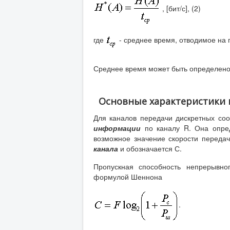
, [бит/с], (2)
где
- среднее время, отводимое на 
Среднее время может быть определен
Основные характеристики 
Для каналов передачи дискретных со
информации
по каналу R. Она опред
возможное значение скорости переда
канала
и обозначается С.
Пропускная способность непрерывно
формулой Шеннона
.