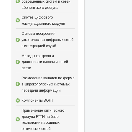
современных систем и сетей
абонентского доступа
Синтез цифрового
коммутационного модуля
Основы построения
узкополосных цифровых сетей
с интеграцией служб
Методы контроля и
диагностики систем и сетей
связи
Разделение каналов по форме
в широкополосных системах
передачи информации
Компоненты ВОЛТ
Применение оптического
доступа FTTH на базе
технологии пассивных
оптических сетей