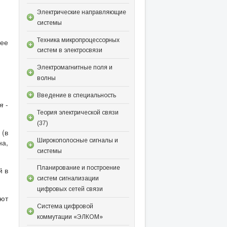
Электрические направляющие
системы
Техника микропроцессорных
щее
систем в электросвязи
Электромагнитные поля и
волны
Введение в специальность
ия
-
Теория электрической связи
(37)
 (в
Широкополосные сигналы и
на,
системы
Планирование и построение
й в
систем сигнализации
цифровых сетей связи
ют
Система цифровой
коммутации «ЭЛКОМ»