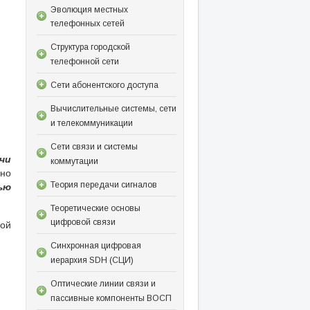
Эволюция местных
телефонных сетей
Структура городской
телефонной сети
Сети абонентского доступа
Вычислительные системы, сети
и телекоммуникации
Сети связи и системы
чи
коммутации
ьно
ью
Теория передачи сигналов
Теоретические основы
ой
цифровой связи
Синхронная цифровая
иерархия SDH (СЦИ)
Оптические линии связи и
пассивные компоненты ВОСП