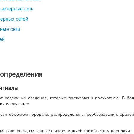
пьютерные сети
терных сетей
ьные сети
ей
 определения
игналы
т различные сведения, которые поступают к получателю. В бо
ии следующее:
еся объектом передачи, распределения, преобразования, хране
лишь вопросы, связанные с информацией как объектом передачи.