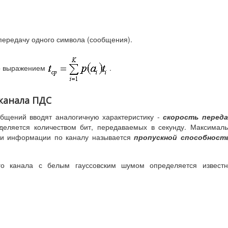
передачу одного символа (сообщения).
о выражением
.
канала ПДС
общений вводят аналогичную характеристику -
скорость переда
еляется количеством бит, передаваемых в секунду. Максимал
чи информации по каналу называется
пропускной способност
го канала с белым гауссовским шумом определяется известн