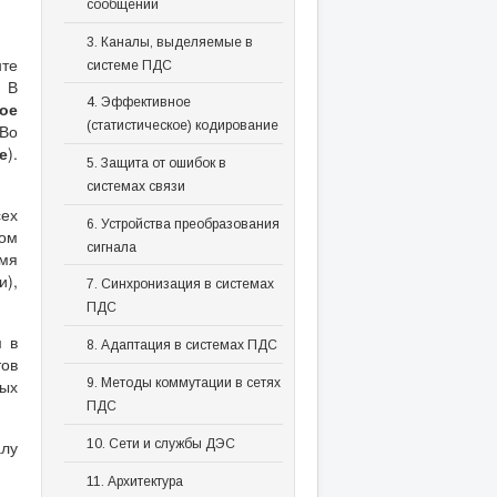
сообщений
3. Каналы, выделяемые в
нте
системе ПДС
. В
4. Эффективное
ое
(статистическое) кодирование
 Во
е
).
5. Защита от ошибок в
системах связи
ех
6. Устройства преобразования
ном
сигнала
емя
),
7. Синхронизация в системах
ПДС
м в
8. Адаптация в системах ПДС
ов
вых
9. Методы коммутации в сетях
ПДС
алу
10. Сети и службы ДЭС
11. Архитектура