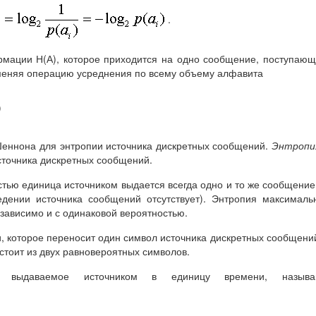
.
мации Н(А), которое приходится на одно сообщение, поступаю
именяя операцию усреднения по всему объему алфавита
)
Шеннона для энтропии источника дискретных сообщений.
Энтроп
сточника дискретных сообщений.
стью единица источником выдается всегда одно и то же сообщение
едении источника сообщений отсутствует). Энтропия максималь
зависимо и с одинаковой вероятностью.
, которое переносит один символ источника дискретных сообщени
остоит из двух равновероятных символов.
, выдаваемое источником в единицу времени, называ