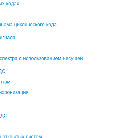
их кодах
нома циклического кода
сигнала
 спектра с использованием несущей
ПДС
ентам
инхронизация
ПДС
я открытых систем