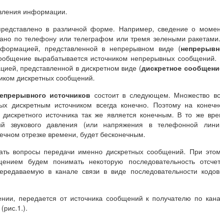
вления информации.
представлено в различной форме. Например, сведение о моме
дано по телефону или телеграфом или тремя зелеными ракетами
формацией, представленной в непрерывном виде (
непрерывн
о сообщение вырабатывается источником непрерывных сообщений.
ацией, представленной в дискретном виде (
дискретное сообщени
иком дискретных сообщений.
непрерывного источников
состоит в следующем. Множество вс
ых дискретным источником всегда конечно. Поэтому на конеч
 дискретного источника так же является конечным. В то же вр
ий звукового давления (или напряжения в телефонной линии
нечном отрезке времени, будет бесконечным.
ать вопросы передачи именно дискретных сообщений. При это
ением будем понимать некоторую последовательность отсчет
 передаваемую в канале связи в виде последовательности кодо
ии, передается от источника сообщений к получателю по кан
рис.1.).