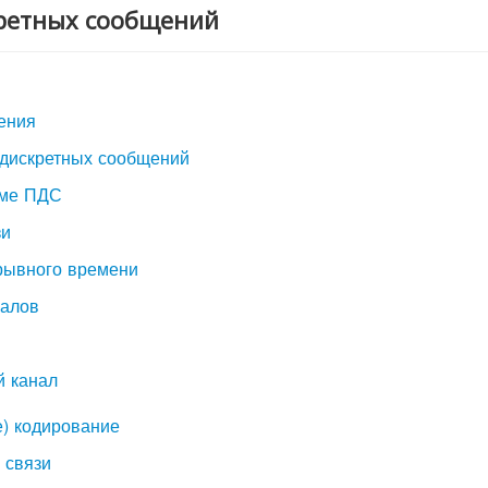
ретных сообщений
ения
 дискретных сообщений
еме ПДС
зи
ерывного времени
налов
й канал
е) кодирование
 связи