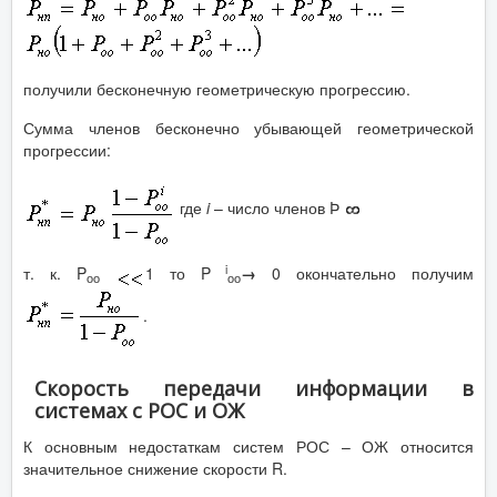
получили бесконечную геометрическую прогрессию.
Сумма членов бесконечно убывающей геометрической
прогрессии:
где
i
– число членов Þ
i
т. к. P
1 то P
→
0 окончательно получим
оо
оо
.
Скорость передачи информации в
системах с РОС и ОЖ
К основным недостаткам систем РОС – ОЖ относится
значительное снижение скорости R.