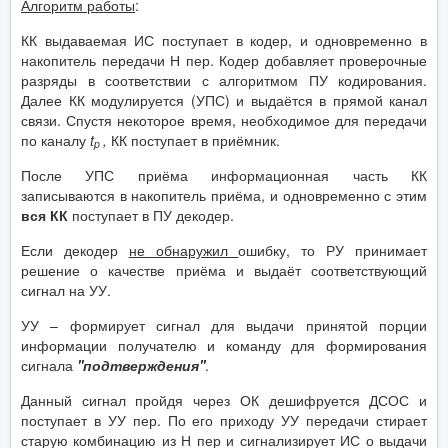
Алгоритм работы
:
КК выдаваемая ИС поступает в кодер, и одновременно в
накопитель передачи Н пер. Кодер добавляет проверочные
разряды в соответствии с алгоритмом ПУ кодирования.
Далее КК модулируется (УПС) и выдаётся в прямой канал
связи. Спустя некоторое время, необходимое для передачи
по каналу
t
,
КК поступает в приёмник.
p
После УПС приёма информационная часть КК
записываются в накопитель приёма, и одновременно с этим
вся КК
поступает в ПУ декодер.
Если декодер
не обнаружил
ошибку, то РУ принимает
решение о качестве приёма и выдаёт соответствующий
сигнал на УУ.
УУ – формирует сигнал для выдачи принятой порции
информации получателю и команду для формирования
сигнала
''подтверждения''
.
Данный сигнал пройдя через ОК дешифруется ДСОС и
поступает в УУ пер. По его приходу УУ передачи стирает
старую комбинацию из Н пер и сигнализирует ИС о выдачи