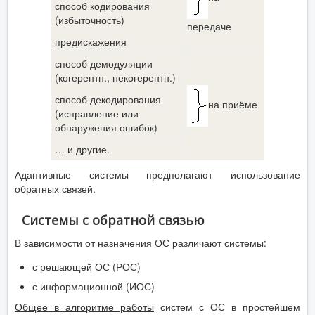
способ кодирования
(избыточность)
передаче
предискажения
способ демодуляции
(когерентн., некогерентн.)
способ декодирования
на приёме
(исправление или
обнаружения ошибок)
… и другие.
Адаптивные системы предполагают использование
обратных связей.
Системы с обратной связью
В зависимости от назначения ОС различают системы:
с решающей ОС (РОС)
с информационной (ИОС)
Общее в алгоритме работы
систем с ОС в простейшем