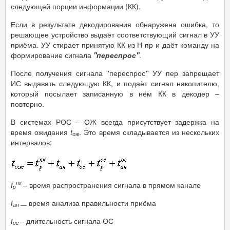
следующей порции информации (КК).
Если в результате декодирования обнаружена ошибка, то
решающее устройство выдаёт соответствующий сигнал в УУ
приёма. УУ стирает принятую КК из Н пр и даёт команду на
формирование сигнала
''переспрос''
.
После получения сигнала ''переспрос'' УУ пер запрещает
ИС выдавать следующую КК, и подаёт сигнал накопителю,
который посылает записанную в нём КК в декодер –
повторно.
В системах РОС – ОЖ всегда присутствует задержка на
время ожидания
t
. Это время складывается из нескольких
ож
интервалов:
пк
t
–
время распространения сигнала в прямом канале
p
t
время анализа правильности приёма
ан
––
t
–
длительность сигнала ОС
oc