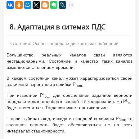
8. Адаптация в ситемах ПДС
Категория:
Основы передачи дискретных сообщений
Большинство реальных каналов связи являются
нестационарными. Состояние и качество таких каналов
изменяется с течением времени.
В каждом состоянии канал может характеризоваться своей
L
величиной вероятности ошибки P
ош.
L
При известной P
, для обеспечения заданной верности
ош
L
передачи можно подобрать способ ПУ кодирования. Но P
ош
будет изменяться. Тогда возникает противоречие:
L
– если выбирать код, исходя из средней величины P
, то
ош
заданная верность будет обеспечиваться не на всех
интервалах стационарности.