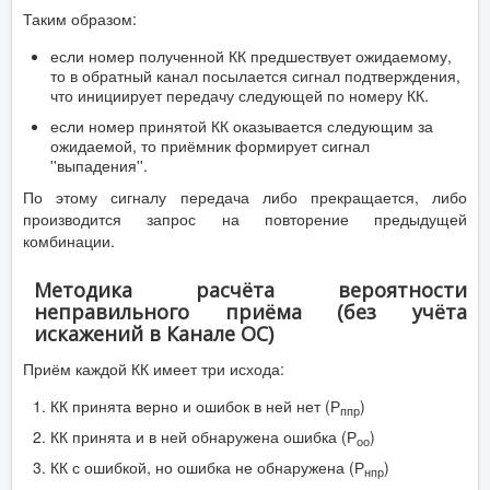
Таким образом:
если номер полученной КК предшествует ожидаемому,
то в обратный канал посылается сигнал подтверждения,
что инициирует передачу следующей по номеру КК.
если номер принятой КК оказывается следующим за
ожидаемой, то приёмник формирует сигнал
''выпадения''.
По этому сигналу передача либо прекращается, либо
производится запрос на повторение предыдущей
комбинации.
Методика расчёта вероятности
неправильного приёма (без учёта
искажений в Канале ОС)
Приём каждой КК имеет три исхода:
КК принята верно и ошибок в ней нет (Р
)
ппр
КК принята и в ней обнаружена ошибка (Р
)
оо
КК с ошибкой, но ошибка не обнаружена (Р
)
нпр