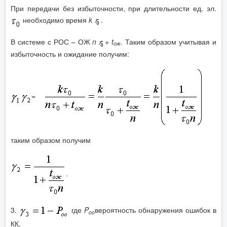
При передачи без избыточности, при длительности ед. эл.
необходимо время
k
.
В системе с РОС – ОЖ
n
+ t
.
Таким образом учитывая и
ож
избыточность и ожидание получим:
=
таким образом получим
.
3.
где
P
вероятность обнаружения ошибок в
oo
КК.