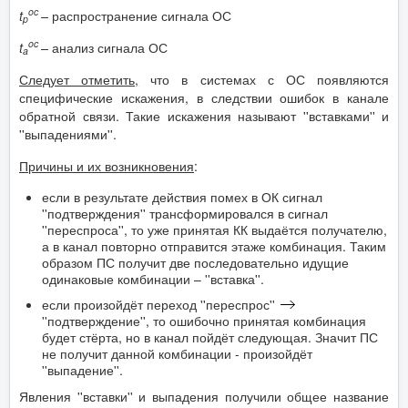
oc
t
–
распространение сигнала ОС
p
oc
t
–
анализ сигнала ОС
a
Следует отметить,
что в системах с ОС появляются
специфические искажения, в следствии ошибок в канале
обратной связи. Такие искажения называют ''вставками'' и
''выпадениями''.
Причины и их возникновения
:
если в результате действия помех в ОК сигнал
''подтверждения'' трансформировался в сигнал
''переспроса'', то уже принятая КК выдаётся получателю,
а в канал повторно отправится этаже комбинация. Таким
образом ПС получит две последовательно идущие
одинаковые комбинации – ''вставка''.
если произойдёт переход ''переспрос''
''подтверждение'', то ошибочно принятая комбинация
будет стёрта, но в канал пойдёт следующая. Значит ПС
не получит данной комбинации - произойдёт
''выпадение''.
Явления ''вставки'' и выпадения получили общее название