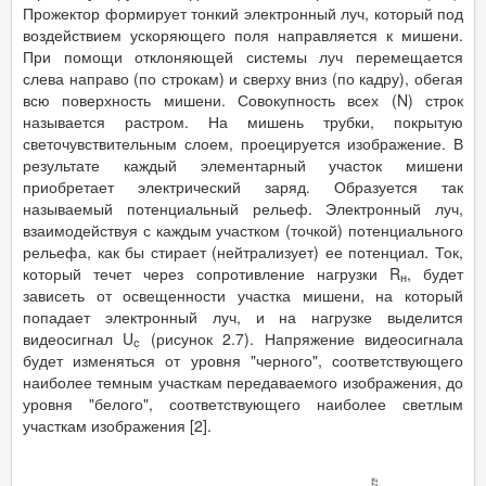
Прожектор формирует тонкий электронный луч, который под
воздействием ускоряющего поля направляется к мишени.
При помощи отклоняющей системы луч перемещается
слева направо (по строкам) и сверху вниз (по кадру), обегая
всю поверхность мишени. Совокупность всех (N) строк
называется растром. На мишень трубки, покрытую
светочувствительным слоем, проецируется изображение. В
результате каждый элементарный участок мишени
приобретает электрический заряд. Образуется так
называемый потенциальный рельеф. Электронный луч,
взаимодействуя с каждым участком (точкой) потенциального
рельефа, как бы стирает (нейтрализует) ее потенциал. Ток,
который течет через сопротивление нагрузки R
, будет
н
зависеть от освещенности участка мишени, на который
попадает электронный луч, и на нагрузке выделится
видеосигнал U
(рисунок 2.7). Напряжение видеосигнала
с
будет изменяться от уровня "черного", соответствующего
наиболее темным участкам передаваемого изображения, до
уровня "белого", соответствующего наиболее светлым
участкам изображения [2].