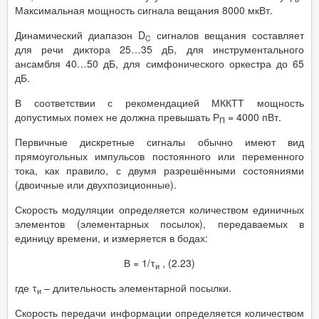
Максимальная мощность сигнала вещания 8000 мкВт.
Динамический диапазон D
сигналов вещания составляет
C
для речи диктора 25…35 дБ, для инструментального
ансамбля 40…50 дБ, для симфонического оркестра до 65
дБ.
В соответствии с рекомендацией МККТТ мощность
допустимых помех не должна превышать Р
= 4000 пВт.
П
Первичные дискретные сигналы обычно имеют вид
прямоугольных импульсов постоянного или переменного
тока, как правило, с двумя разрешёнными состояниями
(двоичные или двухпозиционные).
Скорость модуляции определяется количеством единичных
элементов (элементарных посылок), передаваемых в
единицу времени, и измеряется в бодах:
В = 1/τ
, (2.23)
и
где τ
– длительность элементарной посылки.
и
Скорость передачи информации определяется количеством