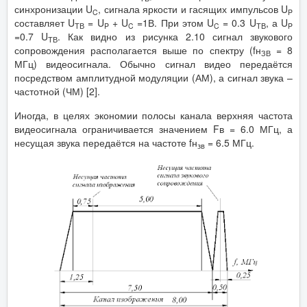
синхронизации U
, сигнала яркости и гасящих импульсов U
C
P
составляет U
= U
+ U
=1В. При этом U
= 0.3 U
, а U
ТВ
P
C
C
ТВ
P
=0.7 U
. Как видно из рисунка 2.10 сигнал звукового
ТВ
сопровождения располагается выше по спектру (fн
= 8
ЗВ
МГц) видеосигнала. Обычно сигнал видео передаётся
посредством амплитудной модуляции (АМ), а сигнал звука –
частотной (ЧМ) [2].
Иногда, в целях экономии полосы канала верхняя частота
видеосигнала ограничивается значением Fв = 6.0 МГц, а
несущая звука передаётся на частоте fн
= 6.5 МГц.
зв