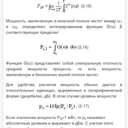
(2.15)
Мощность, заключённую в конечной полосе частот между ω
1
и ω
, определяют интегрированием функции G(ω) β
2
соответствующих пределах:
(2.16)
Функция G(ω) οредставляет собой спектральную плотность
средней мощности процесса, то есть мощность,
заключённую в бесконечно малой полосе частот.
Для удобства расчетов мощность обычно дается в
относительных единицах, выраженных в логарифмической
форме (децибелах, дБ). В этом случае уровень мощности:
, (2.17)
Если эталонная мощность Р
=1 мВт, то р
называют
Э
х
абсолютным уровнем и выражают в дБм. С учетом этого