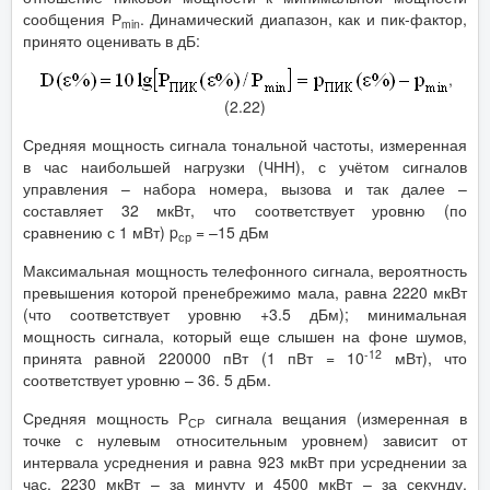
сообщения Р
. Динамический диапазон, как и пик-фактор,
min
принято оценивать в дБ:
,
(2.22)
Средняя мощность сигнала тональной частоты, измеренная
в час наибольшей нагрузки (ЧНН), с учётом сигналов
управления – набора номера, вызова и так далее –
составляет 32 мкВт, что соответствует уровню (по
сравнению с 1 мВт) p
= –15 дБм
ср
Максимальная мощность телефонного сигнала, вероятность
превышения которой пренебрежимо мала, равна 2220 мкВт
(что соответствует уровню +3.5 дБм); минимальная
мощность сигнала, который еще слышен на фоне шумов,
-12
принята равной 220000 пВт (1 пВт = 10
мВт), что
соответствует уровню – 36. 5 дБм.
Средняя мощность Р
сигнала вещания (измеренная в
СР
точке с нулевым относительным уровнем) зависит от
интервала усреднения и равна 923 мкВт при усреднении за
час, 2230 мкВт – за минуту и 4500 мкВт – за секунду.