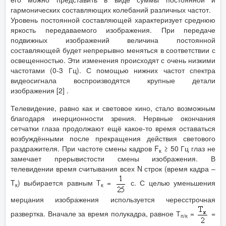
гармонических составляющих колебаний различных частот.
Уровень постоянной составляющей характеризует среднюю
яркость передаваемого изображения. При передаче
подвижных изображений величина постоянной
составляющей будет непрерывно меняться в соответствии с
освещенностью. Эти изменения происходят с очень низкими
частотами (0-3 Гц). С помощью нижних частот спектра
видеосигнала воспроизводятся крупные детали
изображения [2] .
Телевидение, равно как и световое кино, стало возможным
благодаря инерционности зрения. Нервные окончания
сетчатки глаза продолжают ещё какое-то время оставаться
возбуждёнными после прекращения действия светового
раздражителя. При частоте смены кадров F
≥ 50 Гц глаз не
к
замечает прерывистости смены изображения. В
телевидении время считывания всех N строк (время кадра –
T
) выбирается равным T
=
с. С целью уменьшения
к
к
мерцания изображения используется чересстрочная
развертка. Вначале за время полукадра, равное Т
=
=
п/к