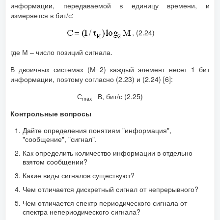
информации, передаваемой в единицу времени, и
измеряется в бит/с:
, (2.24)
где М – число позиций сигнала.
В двоичных системах (М=2) каждый элемент несет 1 бит
информации, поэтому согласно (2.23) и (2.24) [6]:
С
=В, бит/с (2.25)
max
Контрольные вопросы
Дайте определения понятиям "информация",
"сообщение", "сигнал".
Как определить количество информации в отдельно
взятом сообщении?
Какие виды сигналов существуют?
Чем отличается дискретный сигнал от непрерывного?
Чем отличается спектр периодического сигнала от
спектра непериодического сигнала?