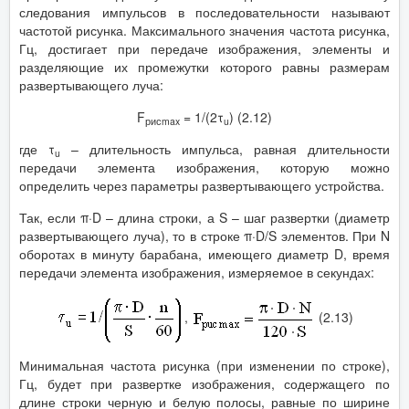
следования импульсов в последовательности называют
частотой рисунка. Максимального значения частота рисунка,
Гц, достигает при передаче изображения, элементы и
разделяющие их промежутки которого равны размерам
развертывающего луча:
F
= 1/(2τ
) (2.12)
рисmax
u
где τ
– длительность импульса, равная длительности
u
передачи элемента изображения, которую можно
определить через параметры развертывающего устройства.
Так, если π·D – длина строки, а S – шаг развертки (диаметр
развертывающего луча), то в строке π·D/S элементов. При N
оборотах в минуту барабана, имеющего диаметр D, время
передачи элемента изображения, измеряемое в секундах:
,
(2.13)
Минимальная частота рисунка (при изменении по строке),
Гц, будет при развертке изображения, содержащего по
длине строки черную и белую полосы, равные по ширине