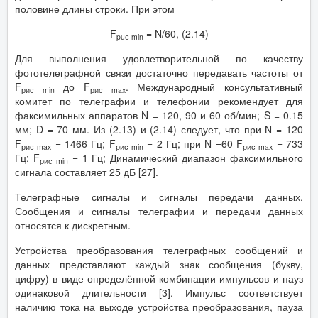
половине длины строки. При этом
F
= N/60, (2.14)
puс min
Для выполнения удовлетворительной по качеству
фототелеграфной связи достаточно передавать частоты от
F
до F
. Международный консультативный
рис min
рис max
комитет по телеграфии и телефонии рекомендует для
факсимильных аппаратов N = 120, 90 и 60 об/мин; S = 0.15
мм; D = 70 мм. Из (2.13) и (2.14) следует, что при N = 120
F
= 1466 Гц; F
= 2 Гц; при N =60 F
= 733
рис max
рис min
рис max
Гц; F
= 1 Гц; Динамический диапазон факсимильного
рис min
сигнала составляет 25 дБ [27].
Телеграфные сигналы и сигналы передачи данных.
Сообщения и сигналы телеграфии и передачи данных
относятся к дискретным.
Устройства преобразования телеграфных сообщений и
данных представляют каждый знак сообщения (букву,
цифру) в виде определённой комбинации импульсов и пауз
одинаковой длительности [3]. Импульс соответствует
наличию тока на выходе устройства преобразования, пауза