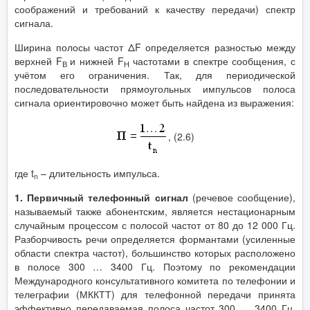
соображений и требований к качеству передачи) спектр
сигнала.
Ширина полосы частот ΔF определяется разностью между
верхней F
и нижней F
частотами в спектре сообщения, с
В
Н
учётом его ограничения. Так, для периодической
последовательности прямоугольных импульсов полоса
сигнала ориентировочно может быть найдена из выражения:
, (2.6)
где t
– длительность импульса.
n
1. Первичный телефонный сигнал
(речевое сообщение),
называемый также абонентским, является нестационарным
случайным процессом с полосой частот от 80 до 12 000 Гц.
Разборчивость речи определяется формантами (усиленные
области спектра частот), большинство которых расположено
в полосе 300 … 3400 Гц. Поэтому по рекомендации
Международного консультативного комитета по телефонии и
телеграфии (МККТТ) для телефонной передачи принята
эффективно передаваемая полоса частот 300 … 3400 Гц.