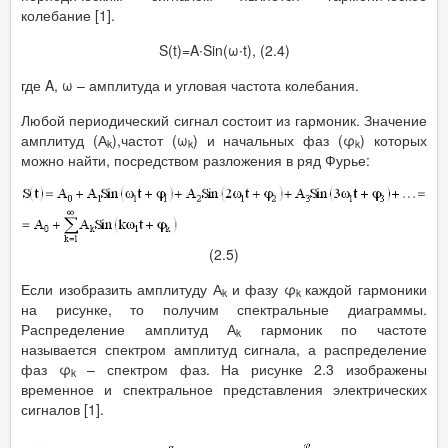
колебание [1].
S(t)=A∙Sin(ω∙t), (2.4)
где A, ω – амплитуда и угловая частота колебания.
Любой периодический сигнал состоит из гармоник. Значение
амплитуд (А
),частот (ω
) и начальных фаз (φ
) которых
k
k
k
можно найти, посредством разложения в ряд Фурье:
(2.5)
Если изобразить амплитуду А
и фазу φ
каждой гармоники
k
k
на рисунке, то получим спектральные диаграммы.
Распределение амплитуд А
гармоник по частоте
k
называется спектром амплитуд сигнала, а распределение
фаз φ
– спектром фаз. На рисунке 2.3 изображены
k
временное и спектральное представления электрических
сигналов [1].