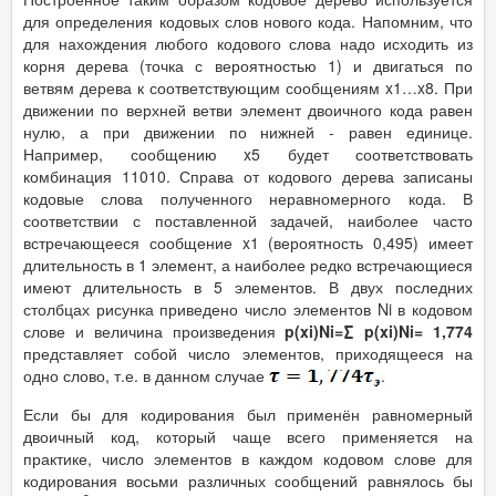
для определения кодовых слов нового кода. Напомним, что
для нахождения любого кодового слова надо исходить из
корня дерева (точка с вероятностью 1) и двигаться по
ветвям дерева к соответствующим сообщениям x1…x8. При
движении по верхней ветви элемент двоичного кода равен
нулю, а при движении по нижней - равен единице.
Например, сообщению x5 будет соответствовать
комбинация 11010. Справа от кодового дерева записаны
кодовые слова полученного неравномерного кода. В
соответствии с поставленной задачей, наиболее часто
встречающееся сообщение x1 (вероятность 0,495) имеет
длительность в 1 элемент, а наиболее редко встречающиеся
имеют длительность в 5 элементов. В двух последних
столбцах рисунка приведено число элементов Ni в кодовом
слове и величина произведения
p(xi)Ni=∑ p(xi)Ni= 1,774
представляет собой число элементов, приходящееся на
одно слово, т.е. в данном случае
.
Если бы для кодирования был применён равномерный
двоичный код, который чаще всего применяется на
практике, число элементов в каждом кодовом слове для
кодирования восьми различных сообщений равнялось бы