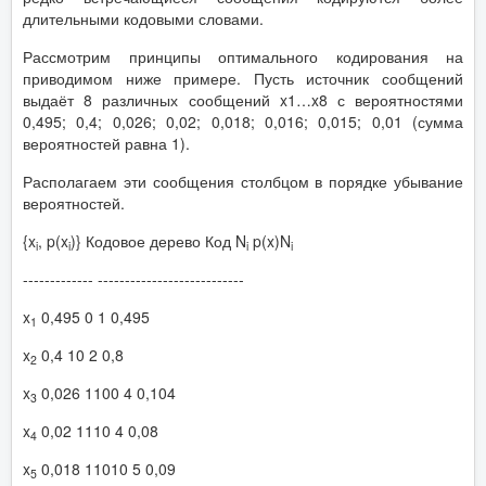
длительными кодовыми словами.
Рассмотрим принципы оптимального кодирования на
приводимом ниже примере. Пусть источник сообщений
выдаёт 8 различных сообщений x1…x8 с вероятностями
0,495; 0,4; 0,026; 0,02; 0,018; 0,016; 0,015; 0,01 (сумма
вероятностей равна 1).
Располагаем эти сообщения столбцом в порядке убывание
вероятностей.
{x
, p(x
)} Кодовое дерево Код N
p(x)N
i
i
i
i
------------- ---------------------------
x
0,495 0 1 0,495
1
x
0,4 10 2 0,8
2
x
0,026 1100 4 0,104
3
x
0,02 1110 4 0,08
4
x
0,018 11010 5 0,09
5