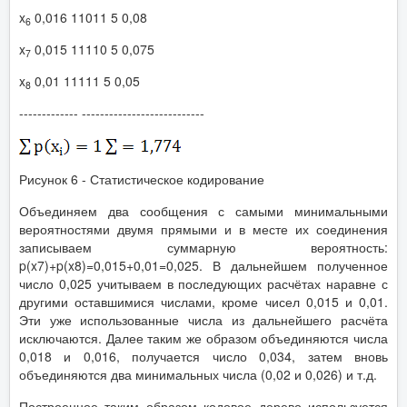
x
0,016 11011 5 0,08
6
x
0,015 11110 5 0,075
7
x
0,01 11111 5 0,05
8
------------- ---------------------------
Рисунок 6 - Статистическое кодирование
Объединяем два сообщения с самыми минимальными
вероятностями двумя прямыми и в месте их соединения
записываем суммарную вероятность:
p(x7)+p(x8)=0,015+0,01=0,025. В дальнейшем полученное
число 0,025 учитываем в последующих расчётах наравне с
другими оставшимися числами, кроме чисел 0,015 и 0,01.
Эти уже использованные числа из дальнейшего расчёта
исключаются. Далее таким же образом объединяются числа
0,018 и 0,016, получается число 0,034, затем вновь
объединяются два минимальных числа (0,02 и 0,026) и т.д.
Построенное таким образом кодовое дерево используется