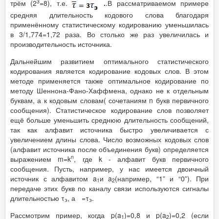
3
трём (2
=8), т.е.
.
.В рассматриваемом примере
средняя длительность кодового слова благодаря
применённому статистическому кодированию уменьшилась
в 3/1,774=1,72 раза. Во столько же раз увеличилась и
производительность источника.
Дальнейшим развитием оптимального статистического
кодирования является кодирование кодовых слов. В этом
методе применяется также оптимальное кодирование по
методу Шеннона-Фано-Хаффмена, однако не к отдельным
буквам, а к кодовым словам( сочетаниям n букв первичного
сообщения). Статистическое кодирование слов позволяет
ещё больше уменьшить среднюю длительность сообщений,
так как алфавит источника быстро увеличивается с
увеличением длины слова. Число возможных кодовых слов
(алфавит источника после объединения букв) определяется
n
выражением m=k
, где k - алфавит букв первичного
сообщения. Пусть, например, у нас имеется двоичный
источник с алфавитом a
и a
(например, “1” и “0”). При
1
2
передаче этих букв по каналу связи используются сигналы
длительностью τ
, а
=τ
.
э
э
Рассмотрим пример, когда p(a
)=0,8 и p(a
)=0,2 (если
1
2