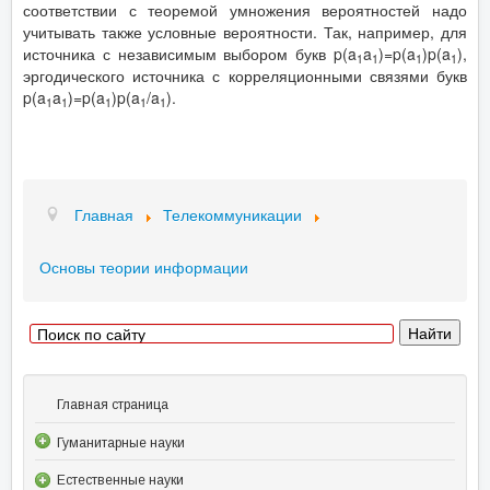
соответствии с теоремой умножения вероятностей надо
учитывать также условные вероятности. Так, например, для
источника с независимым выбором букв p(a
a
)=p(a
)p(a
),
1
1
1
1
эргодического источника с корреляционными связями букв
p(a
a
)=p(a
)p(a
/a
).
1
1
1
1
1
Главная
Телекоммуникации
Основы теории информации
Главная страница
Гуманитарные науки
Естественные науки