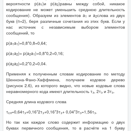
вероятности p(a
)и p(a
)равны между собой, никакое
1
2
кодирование не может уменьшить среднюю длительность
сообщения). Образуем из элементов a
и a
слова из двух
1
2
букв (n=2), беря различные сочетания из этих букв. Если у
нас источник с независимым выбором элементов
сообщений, то
p(a
a
)=0,8*0,8=0,64;
1
1
p(a
a
)= p(a
a
)=0,8*0,2=0,16;
1
2
2
1
p(a
a
)=0,2*0,2=0,04.
2
2
Применяя к полученным словам кодирование по методу
Шеннона-Фано-Хаффмена, получаем кодовое дерево
(рисунок 2.6), из которого видно, что новые кодовые слова
неравномерного кода имеют длительность τ
, 2τ
и 3τ
.
э
э
э
Средняя длина кодового слова
τ
=0,64τ
+0,16*2τ
+0,16*3τ
+ 0,04*3τ
=1,56τ
.
сл
э
э
э
э
э
Но так как каждое слово содержит информацию о двух
буквах первичного сообщения, то в расчёте на 1 букву