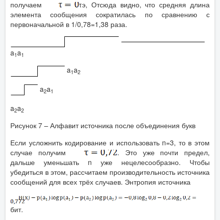
получаем
τэ, Отсюда видно, что средняя длина
элемента сообщения сократилась по сравнению с
первоначальной в 1/0,78=1,38 раза.
a
a
1
1
a
a
1
2
a
a
2
1
a
a
2
2
Рисунок 7 – Алфавит источника после объединения букв
Если усложнить кодирование и использовать n=3, то в этом
случае получим
. Это уже почти предел,
дальше уменьшать n уже нецелесообразно. Чтобы
убедиться в этом, рассчитаем производительность источника
сообщений для всех трёх случаев. Энтропия источника
бит.