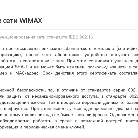
е сети WiMAX
ункционирования сети стандарта IEEE 802.16
на нее отсылаются реквизиты абонентского комплекта (сертифик
ризацию), после чего абонентское устройство получает св
аботать в соответствии с ним. При этом сертификат уникален 
нкцией SHA-1 и не может быть изменен, поскольку «зашит» в с
мер и МАС-адрес. Срок действия этого сертификата составля
онной безопасности, то, в отличие от стандартов серии 802.
ли защиты от несанкционированного доступа, в стандарте 802
дотвращения взлома. Так в процессе передачи данных от базо
ик шифруется. При этом используются одновременно два ключ
и поэтому трафик никогда не бывает незашифрован. Одновремен
обходимостью работать в среде с возможной потерей пакето
оризация и периодическая смена ключей.