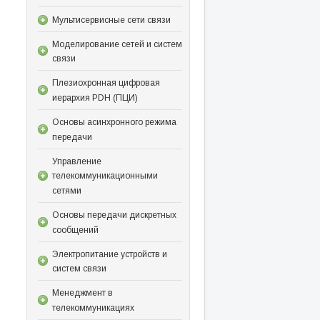
Мультисервисные сети связи
Моделирование сетей и систем
связи
Плезиохронная цифровая
иерархия PDH (ПЦИ)
Основы асинхронного режима
передачи
Управление
телекоммуникационными
сетями
Основы передачи дискретных
сообщений
Электропитание устройств и
систем связи
Менеджмент в
телекоммуникациях