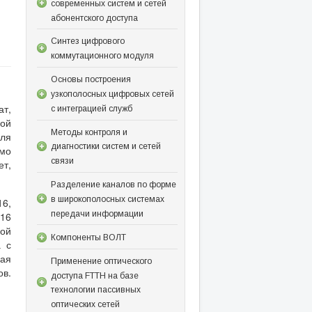
современных систем и сетей
абонентского доступа
Синтез цифрового
коммутационного модуля
Основы построения
узкополосных цифровых сетей
ат,
с интеграцией служб
ой
Методы контроля и
для
диагностики систем и сетей
амо
связи
ет,
Разделение каналов по форме
в широкополосных системах
16,
передачи информации
.16
вой
Компоненты ВОЛТ
а с
ная
Применение оптического
в.
доступа FTTH на базе
технологии пассивных
оптических сетей